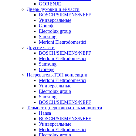
GORENJE
Дверь духовки и её части
BOSCH/SIEMENS/NEFF
Универсальные
Gorenje
Electrolux group
Samsung
Merloni Elettrodomestici
Другие части
BOSCH/SIEMENS/NEFF
Merloni Elettrodomestici
Samsung
Gorenje
Нагреватель,ТЭН конвекции
Merloni Elettrodomestici
Универсальные
Electrolux group
Samsung
BOSCH/SIEMENS/NEFF
Термостат,переключатель мощности
Hansa
BOSCH/SIEMENS/NEFF
Универсальные
Merloni Elettrodomestici
Electrolux group