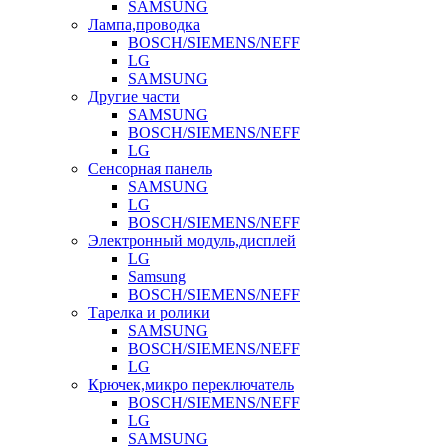
SAMSUNG
Лампа,проводка
BOSCH/SIEMENS/NEFF
LG
SAMSUNG
Другие части
SAMSUNG
BOSCH/SIEMENS/NEFF
LG
Сенсорная панель
SAMSUNG
LG
BOSCH/SIEMENS/NEFF
Электронный модуль,дисплей
LG
Samsung
BOSCH/SIEMENS/NEFF
Тарелка и ролики
SAMSUNG
BOSCH/SIEMENS/NEFF
LG
Крючек,микро переключатель
BOSCH/SIEMENS/NEFF
LG
SAMSUNG