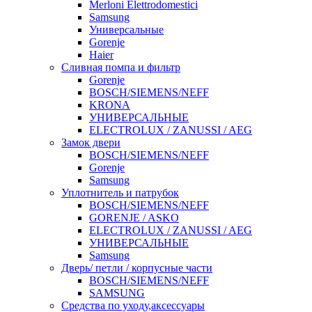
Merloni Elettrodomestici
Samsung
Универсальные
Gorenje
Haier
Сливная помпа и фильтр
Gorenje
BOSCH/SIEMENS/NEFF
KRONA
УНИВЕРСАЛЬНЫЕ
ELECTROLUX / ZANUSSI / AEG
Замок двери
BOSCH/SIEMENS/NEFF
Gorenje
Samsung
Уплотнитель и патрубок
BOSCH/SIEMENS/NEFF
GORENJE / ASKO
ELECTROLUX / ZANUSSI / AEG
УНИВЕРСАЛЬНЫЕ
Samsung
Дверь/ петли / корпусные части
BOSCH/SIEMENS/NEFF
SAMSUNG
Средства по уходу,аксессуары