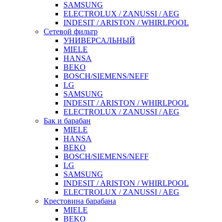
SAMSUNG
ELECTROLUX / ZANUSSI / AEG
INDESIT / ARISTON / WHIRLPOOL
Сетевой фильтр
УНИВЕРСАЛЬНЫЙ
MIELE
HANSA
BEKO
BOSCH/SIEMENS/NEFF
LG
SAMSUNG
INDESIT / ARISTON / WHIRLPOOL
ELECTROLUX / ZANUSSI / AEG
Бак и барабан
MIELE
HANSA
BEKO
BOSCH/SIEMENS/NEFF
LG
SAMSUNG
INDESIT / ARISTON / WHIRLPOOL
ELECTROLUX / ZANUSSI / AEG
Крестовина барабана
MIELE
BEKO