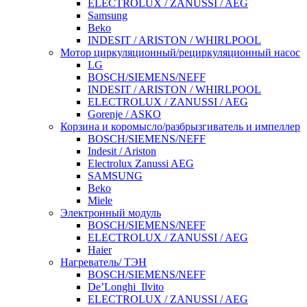
ELECTROLUX / ZANUSSI / AEG
Samsung
Beko
INDESIT / ARISTON / WHIRLPOOL
Мотор циркуляционный/рециркуляционный насос
LG
BOSCH/SIEMENS/NEFF
INDESIT / ARISTON / WHIRLPOOL
ELECTROLUX / ZANUSSI / AEG
Gorenje / ASKO
Корзина и коромысло/разбрызгиватель и импеллер
BOSCH/SIEMENS/NEFF
Indesit / Ariston
Electrolux Zanussi AEG
SAMSUNG
Beko
Miele
Электронный модуль
BOSCH/SIEMENS/NEFF
ELECTROLUX / ZANUSSI / AEG
Haier
Нагреватель/ ТЭН
BOSCH/SIEMENS/NEFF
De’Longhi_Ilvito
ELECTROLUX / ZANUSSI / AEG