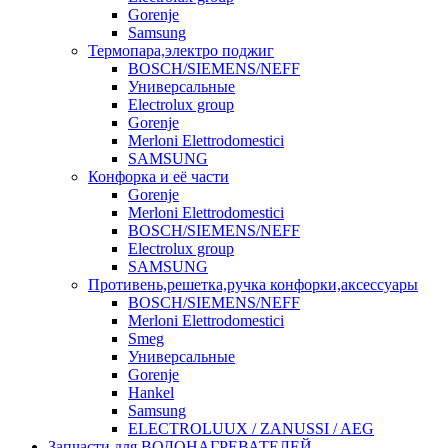
Gorenje
Samsung
Термопара,электро поджиг
BOSCH/SIEMENS/NEFF
Универсальные
Electrolux group
Gorenje
Merloni Elettrodomestici
SAMSUNG
Конфорка и её части
Gorenje
Merloni Elettrodomestici
BOSCH/SIEMENS/NEFF
Electrolux group
SAMSUNG
Противень,решетка,ручка конфорки,аксессуары
BOSCH/SIEMENS/NEFF
Merloni Elettrodomestici
Smeg
Универсальные
Gorenje
Hankel
Samsung
ELECTROLUUX / ZANUSSI / AEG
Запчасти для ВОДОНАГРЕВАТЕЛЕЙ