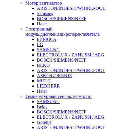
Мотор вентилятор
ARISTON/INDESIT/WHIRLPOOL
Samsung
BOSCH/SIEMENS/NEFF
Haier
Электронный
модуль,дисплей,микропереключатель
БИРЮСА
LG
SAMSUNG
ELECTROLUX / ZANUSSI / AEG
BOSCH/SIEMENS/NEFF
BEKO
ARISTON/INDESIT/WHIRLPOOL
ASKO/GORENJE
MIELE
LIEBHERR
Haier
Температурный сенсор,термостат
SAMSUNG
Beko
BOSCH/SIEMENS/NEFF
ELECTROLUX / ZANUSSI / AEG
Gorenje
ARISTON/INDESIT/WHIRLPOOL