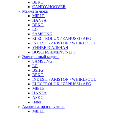
BEKO
CANDY/HOOVER
Манжета люка
MIELE
HANSA
BEKO
LG
SAMSUNG
ELECTROLUX / ZANUSSI / AEG
INDESIT / ARISTON / WHIRLPOOL
УНИВЕРСАЛЬНАЯ
BOSCH/SIEMENS/NEFF
Электронный модуль
SAMSUNG
LG
BSHG
BEKO
INDESIT / ARISTON / WHIRLPOOL
ELECTROLUX / ZANUSSI / AEG
MIELE
HANSA
ASKO
Haier
Амортизатор и пружина
MIELE