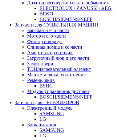
Дозатор,регенератор и теплообменник
ELECTROLUX / ZANUSSI / AEG
BEKO
BOSCH/SIEMENS/NEFF
Запчасти для СУШИЛЬНЫХ МАШИН
Барабан и его части
Мотор и его части
Фильтр и корпус
Сливная помпа и её части
Амортизатор и ролик
Загрузочный люк и его части
Замок двери
ТЭН/нагревательный элемент
Манжета люка, уплотнение
Ремень,шкив
BSHG
Модуль управления, дисплей
BOSCH/SIEMENS/NEFF
Запчасти для ТЕЛЕВИЗОРОВ
Электронный модуль
SAMSUNG
LG
Блок питания
SAMSUNG
LG