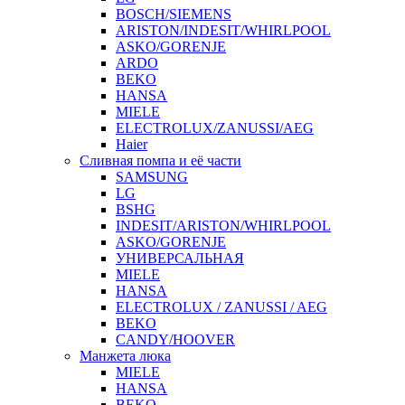
BOSCH/SIEMENS
ARISTON/INDESIT/WHIRLPOOL
ASKO/GORENJE
ARDO
BEKO
HANSA
MIELE
ELECTROLUX/ZANUSSI/AEG
Haier
Сливная помпа и её части
SAMSUNG
LG
BSHG
INDESIT/ARISTON/WHIRLPOOL
ASKO/GORENJE
УНИВЕРСАЛЬНАЯ
MIELE
HANSA
ELECTROLUX / ZANUSSI / AEG
BEKO
CANDY/HOOVER
Манжета люка
MIELE
HANSA
BEKO