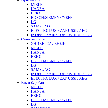
Противовес
MIELE
HANSA
BEKO
BOSCH/SIEMENS/NEFF
LG
SAMSUNG
ELECTROLUX / ZANUSSI / AEG
INDESIT / ARISTON / WHIRLPOOL
Сетевой фильтр
УНИВЕРСАЛЬНЫЙ
MIELE
HANSA
BEKO
BOSCH/SIEMENS/NEFF
LG
SAMSUNG
INDESIT / ARISTON / WHIRLPOOL
ELECTROLUX / ZANUSSI / AEG
Бак и барабан
MIELE
HANSA
BEKO
BOSCH/SIEMENS/NEFF
LG