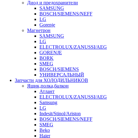
Диод и предохранители
SAMSUNG
BOSCH/SIEMENS/NEFF
LG
Gorenje
Магнетрон
SAMSUNG
LG
ELECTROLUX/ZANUSSI/AEG
GORENJE
BORK
SMEG
BOSCH/SIEMENS
УНИВЕРСАЛЬНЫЙ
Запчасти для ХОЛОДИЛЬНИКОВ
Ящик,полка,балкон
Атлант
ELECTROLUX/ZANUSSI/AEG
Samsung
LG
Indesit/Stinol/Ariston
BOSCH/SIEMENS/NEFF
SMEG
Beko
Haier