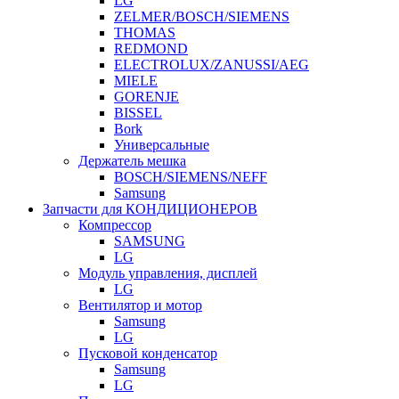
LG
ZELMER/BOSCH/SIEMENS
THOMAS
REDMOND
ELECTROLUX/ZANUSSI/AEG
MIELE
GORENJE
BISSEL
Bork
Универсальные
Держатель мешка
BOSCH/SIEMENS/NEFF
Samsung
Запчасти для КОНДИЦИОНЕРОВ
Компрессор
SAMSUNG
LG
Модуль управления, дисплей
LG
Вентилятор и мотор
Samsung
LG
Пусковой конденсатор
Samsung
LG