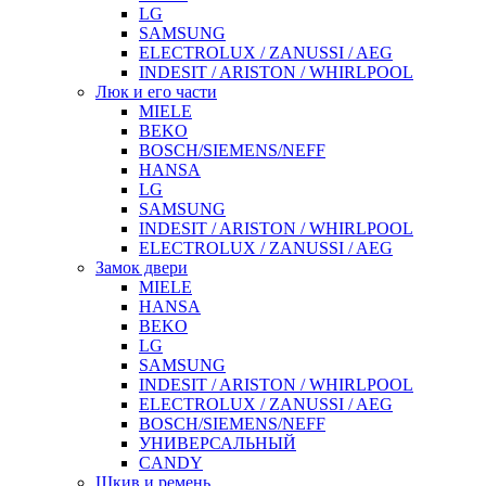
LG
SAMSUNG
ELECTROLUX / ZANUSSI / AEG
INDESIT / ARISTON / WHIRLPOOL
Люк и его части
MIELE
BEKO
BOSCH/SIEMENS/NEFF
HANSA
LG
SAMSUNG
INDESIT / ARISTON / WHIRLPOOL
ELECTROLUX / ZANUSSI / AEG
Замок двери
MIELE
HANSA
BEKO
LG
SAMSUNG
INDESIT / ARISTON / WHIRLPOOL
ELECTROLUX / ZANUSSI / AEG
BOSCH/SIEMENS/NEFF
УНИВЕРСАЛЬНЫЙ
CANDY
Шкив и ремень