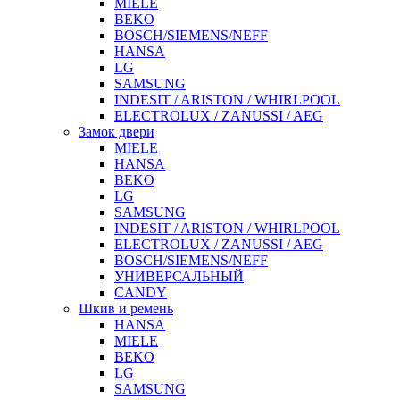
MIELE
BEKO
BOSCH/SIEMENS/NEFF
HANSA
LG
SAMSUNG
INDESIT / ARISTON / WHIRLPOOL
ELECTROLUX / ZANUSSI / AEG
Замок двери
MIELE
HANSA
BEKO
LG
SAMSUNG
INDESIT / ARISTON / WHIRLPOOL
ELECTROLUX / ZANUSSI / AEG
BOSCH/SIEMENS/NEFF
УНИВЕРСАЛЬНЫЙ
CANDY
Шкив и ремень
HANSA
MIELE
BEKO
LG
SAMSUNG