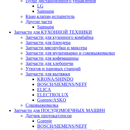
Пульт дистанционного управления
LG
Samsung
Кран,клапан,испаритель
Другие части
Samsung
Запчасти для КУХОННОЙ ТЕХНИКИ
Запчасти для кухонного комбайна
Запчасти для блендера
Запчасти мясорубки и миксера
Запчасти для мультиварки и соковыжималки
Запчасти для кофемашины
Запчасти для хлебопечи
Утюгов и паровых станций
Запчасти для вытяжки
KRONA/SHINDO
BOSCH/SIEMENS/NEFF
ELICA
ELECTROLUX
Gorenje/ASKO
Соковыжималка
Запчасти для ПОСУДОМОЕЧНЫХ МАШИН
Датчик протока/сенсор
Gorenje
BOSCH/SIEMENS/NEFF