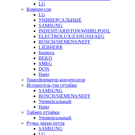
LG
Компрессор
LG
УНИВЕРСАЛЬНЫЕ
SAMSUNG
INDESIT/ARISTON/WHIRLPOOL
ELECTROLUX/ZANUSSI/AEG
BOSCH/SIEMENS/NEFF
LIEBHERR
Бирюса
BEKO
SMEG
DON
Haier
Трансформатор,конденсатор
Испаритель,тэн оттайки
SAMSUNG
BOSCH/SIEMENS/NEFF
Универсальный
Haier
Таймер оттайки
Универсальный
Ручка двери,петля
SAMSUNG
LG