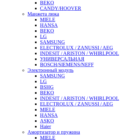
BEKO
CANDY/HOOVER
Манжета люка
MIELE
HANSA
BEKO
LG
SAMSUNG
ELECTROLUX / ZANUSSI / AEG
INDESIT / ARISTON / WHIRLPOOL
УНИВЕРСАЛЬНАЯ
BOSCH/SIEMENS/NEFF
Электронный модуль
SAMSUNG
LG
BSHG
BEKO
INDESIT / ARISTON / WHIRLPOOL
ELECTROLUX / ZANUSSI / AEG
MIELE
HANSA
ASKO
Haier
Амортизатор и пружина
MIELE