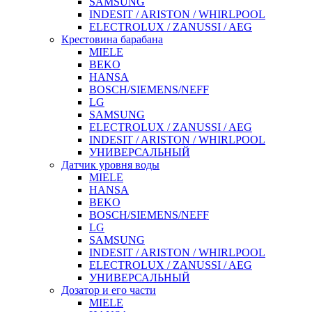
SAMSUNG
INDESIT / ARISTON / WHIRLPOOL
ELECTROLUX / ZANUSSI / AEG
Крестовина барабана
MIELE
BEKO
HANSA
BOSCH/SIEMENS/NEFF
LG
SAMSUNG
ELECTROLUX / ZANUSSI / AEG
INDESIT / ARISTON / WHIRLPOOL
УНИВЕРСАЛЬНЫЙ
Датчик уровня воды
MIELE
HANSA
BEKO
BOSCH/SIEMENS/NEFF
LG
SAMSUNG
INDESIT / ARISTON / WHIRLPOOL
ELECTROLUX / ZANUSSI / AEG
УНИВЕРСАЛЬНЫЙ
Дозатор и его части
MIELE