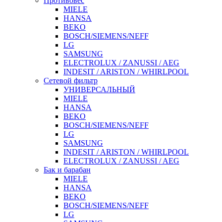
Противовес
MIELE
HANSA
BEKO
BOSCH/SIEMENS/NEFF
LG
SAMSUNG
ELECTROLUX / ZANUSSI / AEG
INDESIT / ARISTON / WHIRLPOOL
Сетевой фильтр
УНИВЕРСАЛЬНЫЙ
MIELE
HANSA
BEKO
BOSCH/SIEMENS/NEFF
LG
SAMSUNG
INDESIT / ARISTON / WHIRLPOOL
ELECTROLUX / ZANUSSI / AEG
Бак и барабан
MIELE
HANSA
BEKO
BOSCH/SIEMENS/NEFF
LG