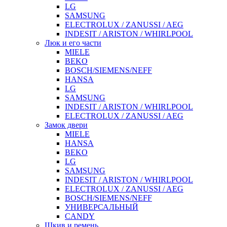
LG
SAMSUNG
ELECTROLUX / ZANUSSI / AEG
INDESIT / ARISTON / WHIRLPOOL
Люк и его части
MIELE
BEKO
BOSCH/SIEMENS/NEFF
HANSA
LG
SAMSUNG
INDESIT / ARISTON / WHIRLPOOL
ELECTROLUX / ZANUSSI / AEG
Замок двери
MIELE
HANSA
BEKO
LG
SAMSUNG
INDESIT / ARISTON / WHIRLPOOL
ELECTROLUX / ZANUSSI / AEG
BOSCH/SIEMENS/NEFF
УНИВЕРСАЛЬНЫЙ
CANDY
Шкив и ремень