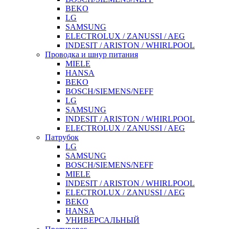
BEKO
LG
SAMSUNG
ELECTROLUX / ZANUSSI / AEG
INDESIT / ARISTON / WHIRLPOOL
Проводка и шнур питания
MIELE
HANSA
BEKO
BOSCH/SIEMENS/NEFF
LG
SAMSUNG
INDESIT / ARISTON / WHIRLPOOL
ELECTROLUX / ZANUSSI / AEG
Патрубок
LG
SAMSUNG
BOSCH/SIEMENS/NEFF
MIELE
INDESIT / ARISTON / WHIRLPOOL
ELECTROLUX / ZANUSSI / AEG
BEKO
HANSA
УНИВЕРСАЛЬНЫЙ