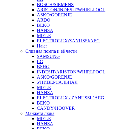
BOSCH/SIEMENS
ARISTON/INDESIT/WHIRLPOOL
ASKO/GORENJE
ARDO
BEKO
HANSA
MIELE
ELECTROLUX/ZANUSSI/AEG
Haier
Сливная помпа и её части
SAMSUNG
LG
BSHG
INDESIT/ARISTON/WHIRLPOOL
ASKO/GORENJE
УНИВЕРСАЛЬНАЯ
MIELE
HANSA
ELECTROLUX / ZANUSSI / AEG
BEKO
CANDY/HOOVER
Манжета люка
MIELE
HANSA
BEKO