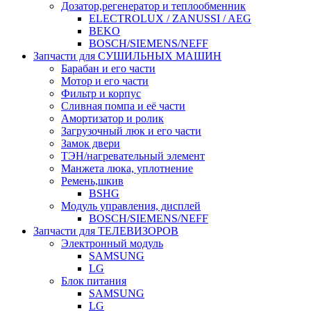
Дозатор,регенератор и теплообменник
ELECTROLUX / ZANUSSI / AEG
BEKO
BOSCH/SIEMENS/NEFF
Запчасти для СУШИЛЬНЫХ МАШИН
Барабан и его части
Мотор и его части
Фильтр и корпус
Сливная помпа и её части
Амортизатор и ролик
Загрузочный люк и его части
Замок двери
ТЭН/нагревательный элемент
Манжета люка, уплотнение
Ремень,шкив
BSHG
Модуль управления, дисплей
BOSCH/SIEMENS/NEFF
Запчасти для ТЕЛЕВИЗОРОВ
Электронный модуль
SAMSUNG
LG
Блок питания
SAMSUNG
LG