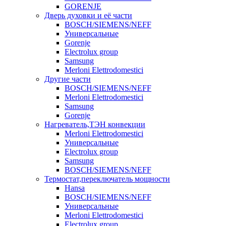
GORENJE
Дверь духовки и её части
BOSCH/SIEMENS/NEFF
Универсальные
Gorenje
Electrolux group
Samsung
Merloni Elettrodomestici
Другие части
BOSCH/SIEMENS/NEFF
Merloni Elettrodomestici
Samsung
Gorenje
Нагреватель,ТЭН конвекции
Merloni Elettrodomestici
Универсальные
Electrolux group
Samsung
BOSCH/SIEMENS/NEFF
Термостат,переключатель мощности
Hansa
BOSCH/SIEMENS/NEFF
Универсальные
Merloni Elettrodomestici
Electrolux group