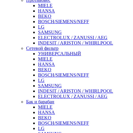
Противовес
MIELE
HANSA
BEKO
BOSCH/SIEMENS/NEFF
LG
SAMSUNG
ELECTROLUX / ZANUSSI / AEG
INDESIT / ARISTON / WHIRLPOOL
Сетевой фильтр
УНИВЕРСАЛЬНЫЙ
MIELE
HANSA
BEKO
BOSCH/SIEMENS/NEFF
LG
SAMSUNG
INDESIT / ARISTON / WHIRLPOOL
ELECTROLUX / ZANUSSI / AEG
Бак и барабан
MIELE
HANSA
BEKO
BOSCH/SIEMENS/NEFF
LG