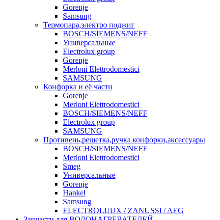
Gorenje
Samsung
Термопара,электро поджиг
BOSCH/SIEMENS/NEFF
Универсальные
Electrolux group
Gorenje
Merloni Elettrodomestici
SAMSUNG
Конфорка и её части
Gorenje
Merloni Elettrodomestici
BOSCH/SIEMENS/NEFF
Electrolux group
SAMSUNG
Противень,решетка,ручка конфорки,аксессуары
BOSCH/SIEMENS/NEFF
Merloni Elettrodomestici
Smeg
Универсальные
Gorenje
Hankel
Samsung
ELECTROLUUX / ZANUSSI / AEG
Запчасти для ВОДОНАГРЕВАТЕЛЕЙ