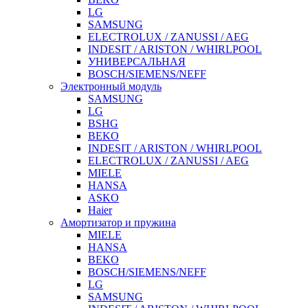
LG
SAMSUNG
ELECTROLUX / ZANUSSI / AEG
INDESIT / ARISTON / WHIRLPOOL
УНИВЕРСАЛЬНАЯ
BOSCH/SIEMENS/NEFF
Электронный модуль
SAMSUNG
LG
BSHG
BEKO
INDESIT / ARISTON / WHIRLPOOL
ELECTROLUX / ZANUSSI / AEG
MIELE
HANSA
ASKO
Haier
Амортизатор и пружина
MIELE
HANSA
BEKO
BOSCH/SIEMENS/NEFF
LG
SAMSUNG