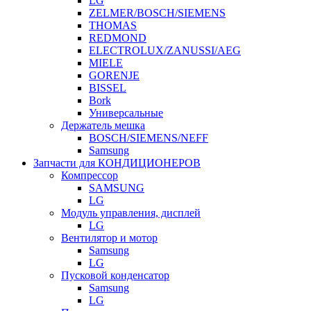
LG
ZELMER/BOSCH/SIEMENS
THOMAS
REDMOND
ELECTROLUX/ZANUSSI/AEG
MIELE
GORENJE
BISSEL
Bork
Универсальные
Держатель мешка
BOSCH/SIEMENS/NEFF
Samsung
Запчасти для КОНДИЦИОНЕРОВ
Компрессор
SAMSUNG
LG
Модуль управления, дисплей
LG
Вентилятор и мотор
Samsung
LG
Пусковой конденсатор
Samsung
LG