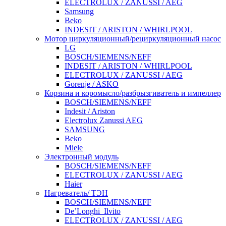
ELECTROLUX / ZANUSSI / AEG
Samsung
Beko
INDESIT / ARISTON / WHIRLPOOL
Мотор циркуляционный/рециркуляционный насос
LG
BOSCH/SIEMENS/NEFF
INDESIT / ARISTON / WHIRLPOOL
ELECTROLUX / ZANUSSI / AEG
Gorenje / ASKO
Корзина и коромысло/разбрызгиватель и импеллер
BOSCH/SIEMENS/NEFF
Indesit / Ariston
Electrolux Zanussi AEG
SAMSUNG
Beko
Miele
Электронный модуль
BOSCH/SIEMENS/NEFF
ELECTROLUX / ZANUSSI / AEG
Haier
Нагреватель/ ТЭН
BOSCH/SIEMENS/NEFF
De’Longhi_Ilvito
ELECTROLUX / ZANUSSI / AEG