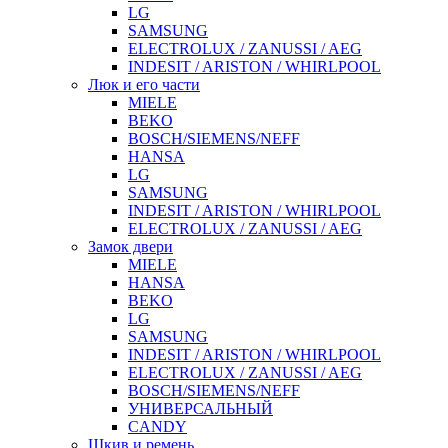
LG
SAMSUNG
ELECTROLUX / ZANUSSI / AEG
INDESIT / ARISTON / WHIRLPOOL
Люк и его части
MIELE
BEKO
BOSCH/SIEMENS/NEFF
HANSA
LG
SAMSUNG
INDESIT / ARISTON / WHIRLPOOL
ELECTROLUX / ZANUSSI / AEG
Замок двери
MIELE
HANSA
BEKO
LG
SAMSUNG
INDESIT / ARISTON / WHIRLPOOL
ELECTROLUX / ZANUSSI / AEG
BOSCH/SIEMENS/NEFF
УНИВЕРСАЛЬНЫЙ
CANDY
Шкив и ремень