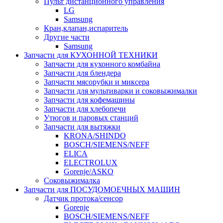
Пульт дистанционного управления
LG
Samsung
Кран,клапан,испаритель
Другие части
Samsung
Запчасти для КУХОННОЙ ТЕХНИКИ
Запчасти для кухонного комбайна
Запчасти для блендера
Запчасти мясорубки и миксера
Запчасти для мультиварки и соковыжималки
Запчасти для кофемашины
Запчасти для хлебопечи
Утюгов и паровых станций
Запчасти для вытяжки
KRONA/SHINDO
BOSCH/SIEMENS/NEFF
ELICA
ELECTROLUX
Gorenje/ASKO
Соковыжималка
Запчасти для ПОСУДОМОЕЧНЫХ МАШИН
Датчик протока/сенсор
Gorenje
BOSCH/SIEMENS/NEFF