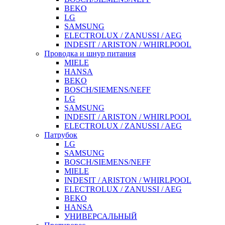
BEKO
LG
SAMSUNG
ELECTROLUX / ZANUSSI / AEG
INDESIT / ARISTON / WHIRLPOOL
Проводка и шнур питания
MIELE
HANSA
BEKO
BOSCH/SIEMENS/NEFF
LG
SAMSUNG
INDESIT / ARISTON / WHIRLPOOL
ELECTROLUX / ZANUSSI / AEG
Патрубок
LG
SAMSUNG
BOSCH/SIEMENS/NEFF
MIELE
INDESIT / ARISTON / WHIRLPOOL
ELECTROLUX / ZANUSSI / AEG
BEKO
HANSA
УНИВЕРСАЛЬНЫЙ