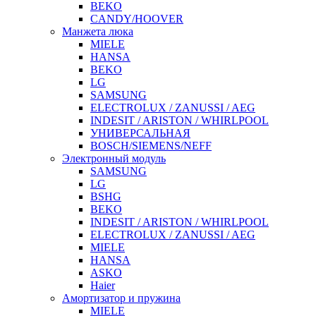
BEKO
CANDY/HOOVER
Манжета люка
MIELE
HANSA
BEKO
LG
SAMSUNG
ELECTROLUX / ZANUSSI / AEG
INDESIT / ARISTON / WHIRLPOOL
УНИВЕРСАЛЬНАЯ
BOSCH/SIEMENS/NEFF
Электронный модуль
SAMSUNG
LG
BSHG
BEKO
INDESIT / ARISTON / WHIRLPOOL
ELECTROLUX / ZANUSSI / AEG
MIELE
HANSA
ASKO
Haier
Амортизатор и пружина
MIELE