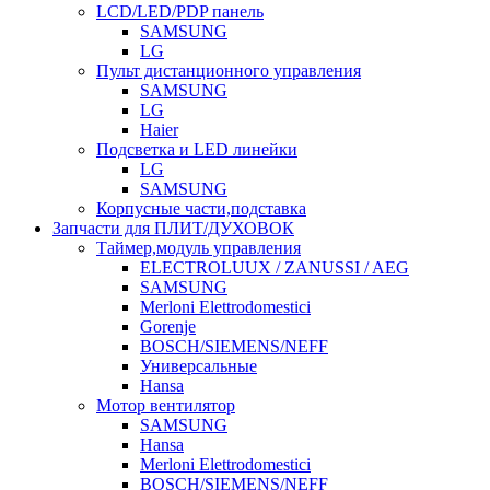
LCD/LED/PDP панель
SAMSUNG
LG
Пульт дистанционного управления
SAMSUNG
LG
Haier
Подсветка и LED линейки
LG
SAMSUNG
Корпусные части,подставка
Запчасти для ПЛИТ/ДУХОВОК
Таймер,модуль управления
ELECTROLUUX / ZANUSSI / AEG
SAMSUNG
Merloni Elettrodomestici
Gorenje
BOSCH/SIEMENS/NEFF
Универсальные
Hansa
Мотор вентилятор
SAMSUNG
Hansa
Merloni Elettrodomestici
BOSCH/SIEMENS/NEFF