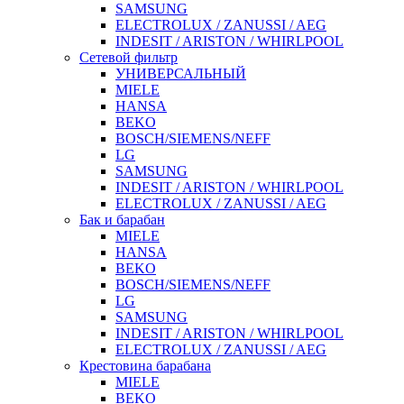
SAMSUNG
ELECTROLUX / ZANUSSI / AEG
INDESIT / ARISTON / WHIRLPOOL
Сетевой фильтр
УНИВЕРСАЛЬНЫЙ
MIELE
HANSA
BEKO
BOSCH/SIEMENS/NEFF
LG
SAMSUNG
INDESIT / ARISTON / WHIRLPOOL
ELECTROLUX / ZANUSSI / AEG
Бак и барабан
MIELE
HANSA
BEKO
BOSCH/SIEMENS/NEFF
LG
SAMSUNG
INDESIT / ARISTON / WHIRLPOOL
ELECTROLUX / ZANUSSI / AEG
Крестовина барабана
MIELE
BEKO