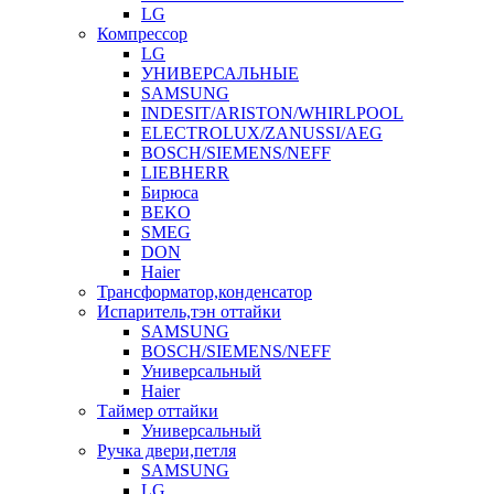
LG
Компрессор
LG
УНИВЕРСАЛЬНЫЕ
SAMSUNG
INDESIT/ARISTON/WHIRLPOOL
ELECTROLUX/ZANUSSI/AEG
BOSCH/SIEMENS/NEFF
LIEBHERR
Бирюса
BEKO
SMEG
DON
Haier
Трансформатор,конденсатор
Испаритель,тэн оттайки
SAMSUNG
BOSCH/SIEMENS/NEFF
Универсальный
Haier
Таймер оттайки
Универсальный
Ручка двери,петля
SAMSUNG
LG