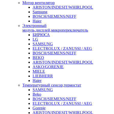
Мотор вентилятор
ARISTON/INDESIT/WHIRLPOOL
Samsung
BOSCH/SIEMENS/NEFF
Haier
Электронный
модуль,дисплей,микропереключатель
БИРЮСА
LG
SAMSUNG
ELECTROLUX / ZANUSSI / AEG
BOSCH/SIEMENS/NEFF
BEKO
ARISTON/INDESIT/WHIRLPOOL
ASKO/GORENJE
MIELE
LIEBHERR
Haier
Температурный сенсор,термостат
SAMSUNG
Beko
BOSCH/SIEMENS/NEFF
ELECTROLUX / ZANUSSI / AEG
Gorenje
ARISTON/INDESIT/WHIRLPOOL