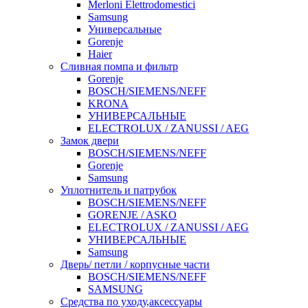
Merloni Elettrodomestici
Samsung
Универсальные
Gorenje
Haier
Сливная помпа и фильтр
Gorenje
BOSCH/SIEMENS/NEFF
KRONA
УНИВЕРСАЛЬНЫЕ
ELECTROLUX / ZANUSSI / AEG
Замок двери
BOSCH/SIEMENS/NEFF
Gorenje
Samsung
Уплотнитель и патрубок
BOSCH/SIEMENS/NEFF
GORENJE / ASKO
ELECTROLUX / ZANUSSI / AEG
УНИВЕРСАЛЬНЫЕ
Samsung
Дверь/ петли / корпусные части
BOSCH/SIEMENS/NEFF
SAMSUNG
Средства по уходу,аксессуары