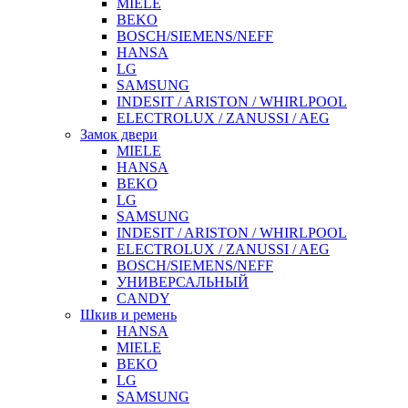
MIELE
BEKO
BOSCH/SIEMENS/NEFF
HANSA
LG
SAMSUNG
INDESIT / ARISTON / WHIRLPOOL
ELECTROLUX / ZANUSSI / AEG
Замок двери
MIELE
HANSA
BEKO
LG
SAMSUNG
INDESIT / ARISTON / WHIRLPOOL
ELECTROLUX / ZANUSSI / AEG
BOSCH/SIEMENS/NEFF
УНИВЕРСАЛЬНЫЙ
CANDY
Шкив и ремень
HANSA
MIELE
BEKO
LG
SAMSUNG