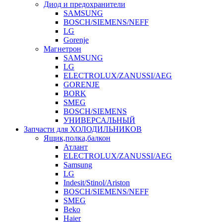
Диод и предохранители
SAMSUNG
BOSCH/SIEMENS/NEFF
LG
Gorenje
Магнетрон
SAMSUNG
LG
ELECTROLUX/ZANUSSI/AEG
GORENJE
BORK
SMEG
BOSCH/SIEMENS
УНИВЕРСАЛЬНЫЙ
Запчасти для ХОЛОДИЛЬНИКОВ
Ящик,полка,балкон
Атлант
ELECTROLUX/ZANUSSI/AEG
Samsung
LG
Indesit/Stinol/Ariston
BOSCH/SIEMENS/NEFF
SMEG
Beko
Haier