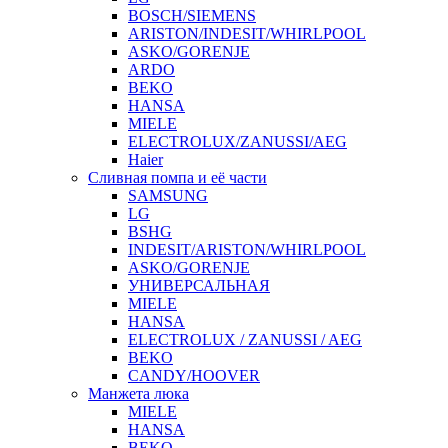
BOSCH/SIEMENS
ARISTON/INDESIT/WHIRLPOOL
ASKO/GORENJE
ARDO
BEKO
HANSA
MIELE
ELECTROLUX/ZANUSSI/AEG
Haier
Сливная помпа и её части
SAMSUNG
LG
BSHG
INDESIT/ARISTON/WHIRLPOOL
ASKO/GORENJE
УНИВЕРСАЛЬНАЯ
MIELE
HANSA
ELECTROLUX / ZANUSSI / AEG
BEKO
CANDY/HOOVER
Манжета люка
MIELE
HANSA
BEKO