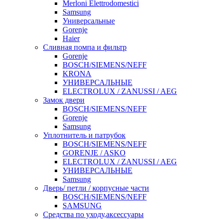
Merloni Elettrodomestici
Samsung
Универсальные
Gorenje
Haier
Сливная помпа и фильтр
Gorenje
BOSCH/SIEMENS/NEFF
KRONA
УНИВЕРСАЛЬНЫЕ
ELECTROLUX / ZANUSSI / AEG
Замок двери
BOSCH/SIEMENS/NEFF
Gorenje
Samsung
Уплотнитель и патрубок
BOSCH/SIEMENS/NEFF
GORENJE / ASKO
ELECTROLUX / ZANUSSI / AEG
УНИВЕРСАЛЬНЫЕ
Samsung
Дверь/ петли / корпусные части
BOSCH/SIEMENS/NEFF
SAMSUNG
Средства по уходу,аксессуары