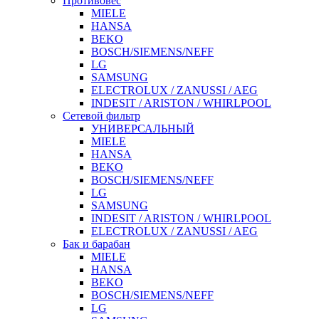
Противовес
MIELE
HANSA
BEKO
BOSCH/SIEMENS/NEFF
LG
SAMSUNG
ELECTROLUX / ZANUSSI / AEG
INDESIT / ARISTON / WHIRLPOOL
Сетевой фильтр
УНИВЕРСАЛЬНЫЙ
MIELE
HANSA
BEKO
BOSCH/SIEMENS/NEFF
LG
SAMSUNG
INDESIT / ARISTON / WHIRLPOOL
ELECTROLUX / ZANUSSI / AEG
Бак и барабан
MIELE
HANSA
BEKO
BOSCH/SIEMENS/NEFF
LG