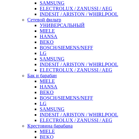
SAMSUNG
ELECTROLUX / ZANUSSI / AEG
INDESIT / ARISTON / WHIRLPOOL
Сетевой фильтр
УНИВЕРСАЛЬНЫЙ
MIELE
HANSA
BEKO
BOSCH/SIEMENS/NEFF
LG
SAMSUNG
INDESIT / ARISTON / WHIRLPOOL
ELECTROLUX / ZANUSSI / AEG
Бак и барабан
MIELE
HANSA
BEKO
BOSCH/SIEMENS/NEFF
LG
SAMSUNG
INDESIT / ARISTON / WHIRLPOOL
ELECTROLUX / ZANUSSI / AEG
Крестовина барабана
MIELE
BEKO