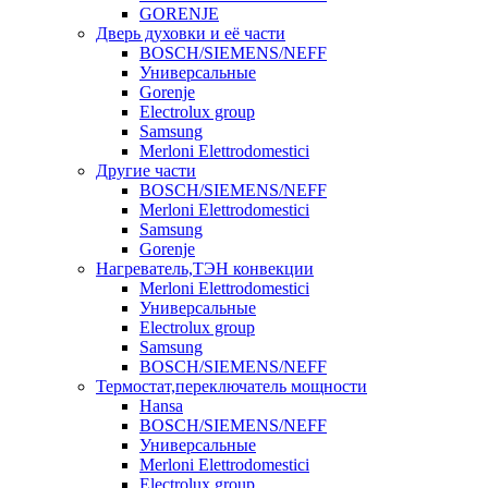
GORENJE
Дверь духовки и её части
BOSCH/SIEMENS/NEFF
Универсальные
Gorenje
Electrolux group
Samsung
Merloni Elettrodomestici
Другие части
BOSCH/SIEMENS/NEFF
Merloni Elettrodomestici
Samsung
Gorenje
Нагреватель,ТЭН конвекции
Merloni Elettrodomestici
Универсальные
Electrolux group
Samsung
BOSCH/SIEMENS/NEFF
Термостат,переключатель мощности
Hansa
BOSCH/SIEMENS/NEFF
Универсальные
Merloni Elettrodomestici
Electrolux group