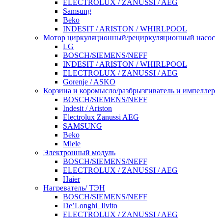
ELECTROLUX / ZANUSSI / AEG
Samsung
Beko
INDESIT / ARISTON / WHIRLPOOL
Мотор циркуляционный/рециркуляционный насос
LG
BOSCH/SIEMENS/NEFF
INDESIT / ARISTON / WHIRLPOOL
ELECTROLUX / ZANUSSI / AEG
Gorenje / ASKO
Корзина и коромысло/разбрызгиватель и импеллер
BOSCH/SIEMENS/NEFF
Indesit / Ariston
Electrolux Zanussi AEG
SAMSUNG
Beko
Miele
Электронный модуль
BOSCH/SIEMENS/NEFF
ELECTROLUX / ZANUSSI / AEG
Haier
Нагреватель/ ТЭН
BOSCH/SIEMENS/NEFF
De’Longhi_Ilvito
ELECTROLUX / ZANUSSI / AEG