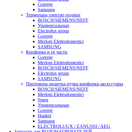
Gorenje
Samsung
Термопара,электро поджиг
BOSCH/SIEMENS/NEFF
Универсальные
Electrolux group
Gorenje
Merloni Elettrodomestici
SAMSUNG
Конфорка и её части
Gorenje
Merloni Elettrodomestici
BOSCH/SIEMENS/NEFF
Electrolux group
SAMSUNG
Противень,решетка,ручка конфорки,аксессуары
BOSCH/SIEMENS/NEFF
Merloni Elettrodomestici
Smeg
Универсальные
Gorenje
Hankel
Samsung
ELECTROLUUX / ZANUSSI / AEG
Запчасти для ВОДОНАГРЕВАТЕЛЕЙ