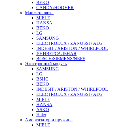
BEKO
CANDY/HOOVER
Манжета люка
MIELE
HANSA
BEKO
LG
SAMSUNG
ELECTROLUX / ZANUSSI / AEG
INDESIT / ARISTON / WHIRLPOOL
УНИВЕРСАЛЬНАЯ
BOSCH/SIEMENS/NEFF
Электронный модуль
SAMSUNG
LG
BSHG
BEKO
INDESIT / ARISTON / WHIRLPOOL
ELECTROLUX / ZANUSSI / AEG
MIELE
HANSA
ASKO
Haier
Амортизатор и пружина
MIELE