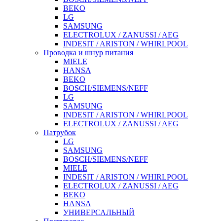
BEKO
LG
SAMSUNG
ELECTROLUX / ZANUSSI / AEG
INDESIT / ARISTON / WHIRLPOOL
Проводка и шнур питания
MIELE
HANSA
BEKO
BOSCH/SIEMENS/NEFF
LG
SAMSUNG
INDESIT / ARISTON / WHIRLPOOL
ELECTROLUX / ZANUSSI / AEG
Патрубок
LG
SAMSUNG
BOSCH/SIEMENS/NEFF
MIELE
INDESIT / ARISTON / WHIRLPOOL
ELECTROLUX / ZANUSSI / AEG
BEKO
HANSA
УНИВЕРСАЛЬНЫЙ