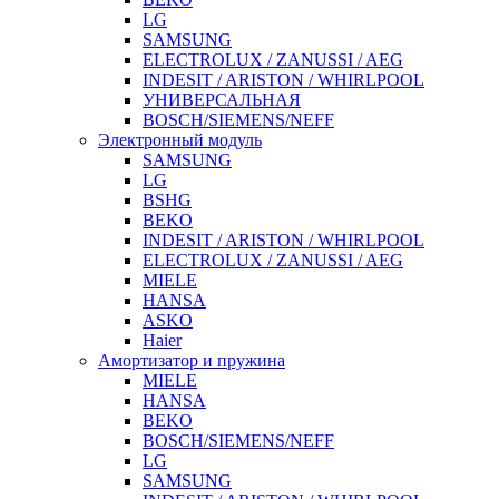
LG
SAMSUNG
ELECTROLUX / ZANUSSI / AEG
INDESIT / ARISTON / WHIRLPOOL
УНИВЕРСАЛЬНАЯ
BOSCH/SIEMENS/NEFF
Электронный модуль
SAMSUNG
LG
BSHG
BEKO
INDESIT / ARISTON / WHIRLPOOL
ELECTROLUX / ZANUSSI / AEG
MIELE
HANSA
ASKO
Haier
Амортизатор и пружина
MIELE
HANSA
BEKO
BOSCH/SIEMENS/NEFF
LG
SAMSUNG