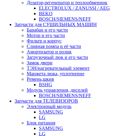
Дозатор,регенератор и теплообменник
ELECTROLUX / ZANUSSI / AEG
BEKO
BOSCH/SIEMENS/NEFF
Запчасти для СУШИЛЬНЫХ МАШИН
Барабан и его части
Мотор и его части
Фильтр и корпус
Сливная помпа и её части
Амортизатор и ролик
Загрузочный люк и его части
Замок двери
ТЭН/нагревательный элемент
Манжета люка, уплотнение
Ремень,шкив
BSHG
Модуль управления, дисплей
BOSCH/SIEMENS/NEFF
Запчасти для ТЕЛЕВИЗОРОВ
Электронный модуль
SAMSUNG
LG
Блок питания
SAMSUNG
LG