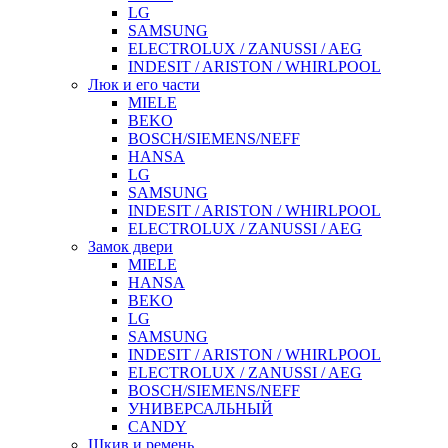
LG
SAMSUNG
ELECTROLUX / ZANUSSI / AEG
INDESIT / ARISTON / WHIRLPOOL
Люк и его части
MIELE
BEKO
BOSCH/SIEMENS/NEFF
HANSA
LG
SAMSUNG
INDESIT / ARISTON / WHIRLPOOL
ELECTROLUX / ZANUSSI / AEG
Замок двери
MIELE
HANSA
BEKO
LG
SAMSUNG
INDESIT / ARISTON / WHIRLPOOL
ELECTROLUX / ZANUSSI / AEG
BOSCH/SIEMENS/NEFF
УНИВЕРСАЛЬНЫЙ
CANDY
Шкив и ремень