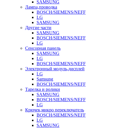
SAMSUNG
Лампа,проводка
BOSCH/SIEMENS/NEFF
LG
SAMSUNG
Другие части
SAMSUNG
BOSCH/SIEMENS/NEFF
LG
Сенсорная панель
SAMSUNG
LG
BOSCH/SIEMENS/NEFF
Электронный модуль,дисплей
LG
Samsung
BOSCH/SIEMENS/NEFF
Тарелка и ролики
SAMSUNG
BOSCH/SIEMENS/NEFF
LG
Крючек,микро переключатель
BOSCH/SIEMENS/NEFF
LG
SAMSUNG