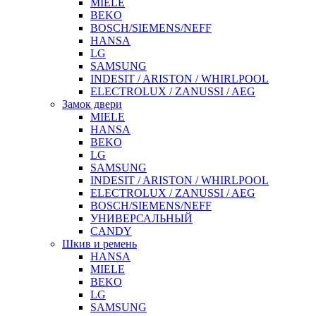
MIELE
BEKO
BOSCH/SIEMENS/NEFF
HANSA
LG
SAMSUNG
INDESIT / ARISTON / WHIRLPOOL
ELECTROLUX / ZANUSSI / AEG
Замок двери
MIELE
HANSA
BEKO
LG
SAMSUNG
INDESIT / ARISTON / WHIRLPOOL
ELECTROLUX / ZANUSSI / AEG
BOSCH/SIEMENS/NEFF
УНИВЕРСАЛЬНЫЙ
CANDY
Шкив и ремень
HANSA
MIELE
BEKO
LG
SAMSUNG