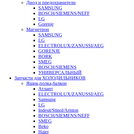
Диод и предохранители
SAMSUNG
BOSCH/SIEMENS/NEFF
LG
Gorenje
Магнетрон
SAMSUNG
LG
ELECTROLUX/ZANUSSI/AEG
GORENJE
BORK
SMEG
BOSCH/SIEMENS
УНИВЕРСАЛЬНЫЙ
Запчасти для ХОЛОДИЛЬНИКОВ
Ящик,полка,балкон
Атлант
ELECTROLUX/ZANUSSI/AEG
Samsung
LG
Indesit/Stinol/Ariston
BOSCH/SIEMENS/NEFF
SMEG
Beko
Haier