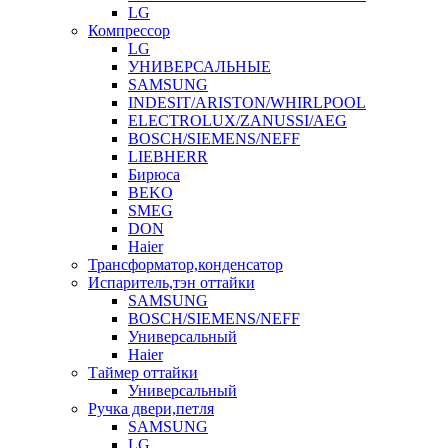
LG
Компрессор
LG
УНИВЕРСАЛЬНЫЕ
SAMSUNG
INDESIT/ARISTON/WHIRLPOOL
ELECTROLUX/ZANUSSI/AEG
BOSCH/SIEMENS/NEFF
LIEBHERR
Бирюса
BEKO
SMEG
DON
Haier
Трансформатор,конденсатор
Испаритель,тэн оттайки
SAMSUNG
BOSCH/SIEMENS/NEFF
Универсальный
Haier
Таймер оттайки
Универсальный
Ручка двери,петля
SAMSUNG
LG