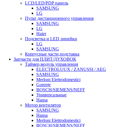
LCD/LED/PDP панель
SAMSUNG
LG
Пульт дистанционного управления
SAMSUNG
LG
Haier
Подсветка и LED линейки
LG
SAMSUNG
Корпусные части,подставка
Запчасти для ПЛИТ/ДУХОВОК
Таймер,модуль управления
ELECTROLUUX / ZANUSSI / AEG
SAMSUNG
Merloni Elettrodomestici
Gorenje
BOSCH/SIEMENS/NEFF
Универсальные
Hansa
Мотор вентилятор
SAMSUNG
Hansa
Merloni Elettrodomestici
BOSCH/SIEMENS/NEFF