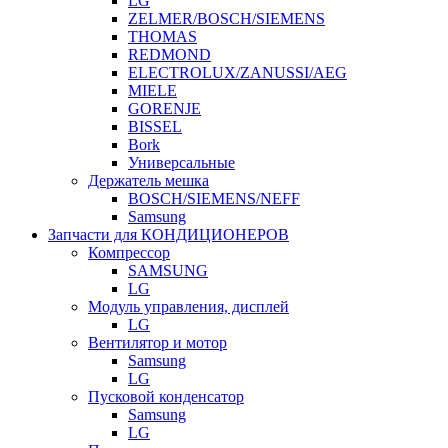
LG
ZELMER/BOSCH/SIEMENS
THOMAS
REDMOND
ELECTROLUX/ZANUSSI/AEG
MIELE
GORENJE
BISSEL
Bork
Универсальные
Держатель мешка
BOSCH/SIEMENS/NEFF
Samsung
Запчасти для КОНДИЦИОНЕРОВ
Компрессор
SAMSUNG
LG
Модуль управления, дисплей
LG
Вентилятор и мотор
Samsung
LG
Пусковой конденсатор
Samsung
LG