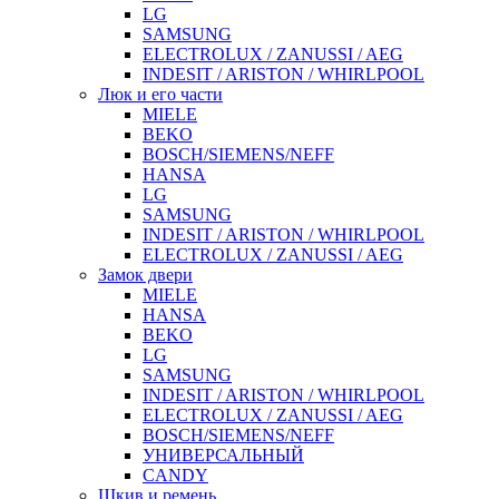
LG
SAMSUNG
ELECTROLUX / ZANUSSI / AEG
INDESIT / ARISTON / WHIRLPOOL
Люк и его части
MIELE
BEKO
BOSCH/SIEMENS/NEFF
HANSA
LG
SAMSUNG
INDESIT / ARISTON / WHIRLPOOL
ELECTROLUX / ZANUSSI / AEG
Замок двери
MIELE
HANSA
BEKO
LG
SAMSUNG
INDESIT / ARISTON / WHIRLPOOL
ELECTROLUX / ZANUSSI / AEG
BOSCH/SIEMENS/NEFF
УНИВЕРСАЛЬНЫЙ
CANDY
Шкив и ремень