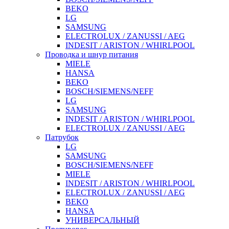
BEKO
LG
SAMSUNG
ELECTROLUX / ZANUSSI / AEG
INDESIT / ARISTON / WHIRLPOOL
Проводка и шнур питания
MIELE
HANSA
BEKO
BOSCH/SIEMENS/NEFF
LG
SAMSUNG
INDESIT / ARISTON / WHIRLPOOL
ELECTROLUX / ZANUSSI / AEG
Патрубок
LG
SAMSUNG
BOSCH/SIEMENS/NEFF
MIELE
INDESIT / ARISTON / WHIRLPOOL
ELECTROLUX / ZANUSSI / AEG
BEKO
HANSA
УНИВЕРСАЛЬНЫЙ