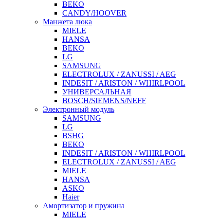
BEKO
CANDY/HOOVER
Манжета люка
MIELE
HANSA
BEKO
LG
SAMSUNG
ELECTROLUX / ZANUSSI / AEG
INDESIT / ARISTON / WHIRLPOOL
УНИВЕРСАЛЬНАЯ
BOSCH/SIEMENS/NEFF
Электронный модуль
SAMSUNG
LG
BSHG
BEKO
INDESIT / ARISTON / WHIRLPOOL
ELECTROLUX / ZANUSSI / AEG
MIELE
HANSA
ASKO
Haier
Амортизатор и пружина
MIELE