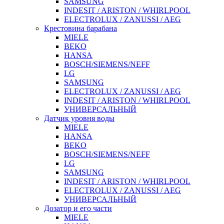
SAMSUNG
INDESIT / ARISTON / WHIRLPOOL
ELECTROLUX / ZANUSSI / AEG
Крестовина барабана
MIELE
BEKO
HANSA
BOSCH/SIEMENS/NEFF
LG
SAMSUNG
ELECTROLUX / ZANUSSI / AEG
INDESIT / ARISTON / WHIRLPOOL
УНИВЕРСАЛЬНЫЙ
Датчик уровня воды
MIELE
HANSA
BEKO
BOSCH/SIEMENS/NEFF
LG
SAMSUNG
INDESIT / ARISTON / WHIRLPOOL
ELECTROLUX / ZANUSSI / AEG
УНИВЕРСАЛЬНЫЙ
Дозатор и его части
MIELE