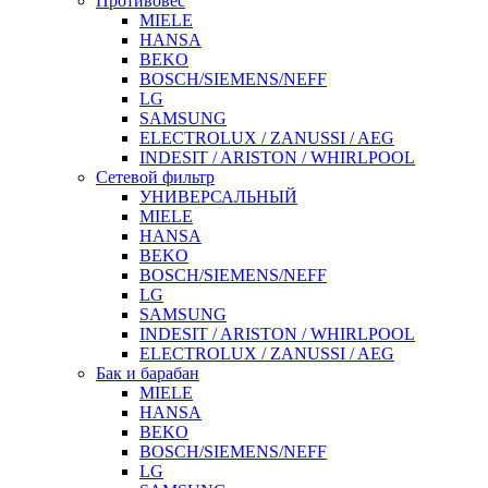
Противовес
MIELE
HANSA
BEKO
BOSCH/SIEMENS/NEFF
LG
SAMSUNG
ELECTROLUX / ZANUSSI / AEG
INDESIT / ARISTON / WHIRLPOOL
Сетевой фильтр
УНИВЕРСАЛЬНЫЙ
MIELE
HANSA
BEKO
BOSCH/SIEMENS/NEFF
LG
SAMSUNG
INDESIT / ARISTON / WHIRLPOOL
ELECTROLUX / ZANUSSI / AEG
Бак и барабан
MIELE
HANSA
BEKO
BOSCH/SIEMENS/NEFF
LG