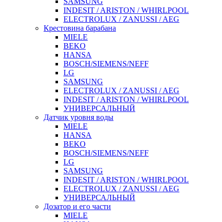
SAMSUNG
INDESIT / ARISTON / WHIRLPOOL
ELECTROLUX / ZANUSSI / AEG
Крестовина барабана
MIELE
BEKO
HANSA
BOSCH/SIEMENS/NEFF
LG
SAMSUNG
ELECTROLUX / ZANUSSI / AEG
INDESIT / ARISTON / WHIRLPOOL
УНИВЕРСАЛЬНЫЙ
Датчик уровня воды
MIELE
HANSA
BEKO
BOSCH/SIEMENS/NEFF
LG
SAMSUNG
INDESIT / ARISTON / WHIRLPOOL
ELECTROLUX / ZANUSSI / AEG
УНИВЕРСАЛЬНЫЙ
Дозатор и его части
MIELE