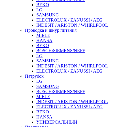
BEKO
LG
SAMSUNG
ELECTROLUX / ZANUSSI / AEG
INDESIT / ARISTON / WHIRLPOOL
Проводка и шнур питания
MIELE
HANSA
BEKO
BOSCH/SIEMENS/NEFF
LG
SAMSUNG
INDESIT / ARISTON / WHIRLPOOL
ELECTROLUX / ZANUSSI / AEG
Патрубок
LG
SAMSUNG
BOSCH/SIEMENS/NEFF
MIELE
INDESIT / ARISTON / WHIRLPOOL
ELECTROLUX / ZANUSSI / AEG
BEKO
HANSA
УНИВЕРСАЛЬНЫЙ