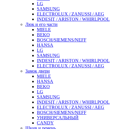
LG
SAMSUNG
ELECTROLUX / ZANUSSI / AEG
INDESIT / ARISTON / WHIRLPOOL
Люк и его части
MIELE
BEKO
BOSCH/SIEMENS/NEFF
HANSA
LG
SAMSUNG
INDESIT / ARISTON / WHIRLPOOL
ELECTROLUX / ZANUSSI / AEG
Замок двери
MIELE
HANSA
BEKO
LG
SAMSUNG
INDESIT / ARISTON / WHIRLPOOL
ELECTROLUX / ZANUSSI / AEG
BOSCH/SIEMENS/NEFF
УНИВЕРСАЛЬНЫЙ
CANDY
Шкив и ремень