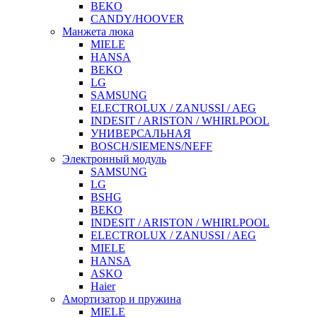
BEKO
CANDY/HOOVER
Манжета люка
MIELE
HANSA
BEKO
LG
SAMSUNG
ELECTROLUX / ZANUSSI / AEG
INDESIT / ARISTON / WHIRLPOOL
УНИВЕРСАЛЬНАЯ
BOSCH/SIEMENS/NEFF
Электронный модуль
SAMSUNG
LG
BSHG
BEKO
INDESIT / ARISTON / WHIRLPOOL
ELECTROLUX / ZANUSSI / AEG
MIELE
HANSA
ASKO
Haier
Амортизатор и пружина
MIELE