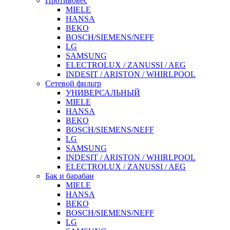
Противовес
MIELE
HANSA
BEKO
BOSCH/SIEMENS/NEFF
LG
SAMSUNG
ELECTROLUX / ZANUSSI / AEG
INDESIT / ARISTON / WHIRLPOOL
Сетевой фильтр
УНИВЕРСАЛЬНЫЙ
MIELE
HANSA
BEKO
BOSCH/SIEMENS/NEFF
LG
SAMSUNG
INDESIT / ARISTON / WHIRLPOOL
ELECTROLUX / ZANUSSI / AEG
Бак и барабан
MIELE
HANSA
BEKO
BOSCH/SIEMENS/NEFF
LG