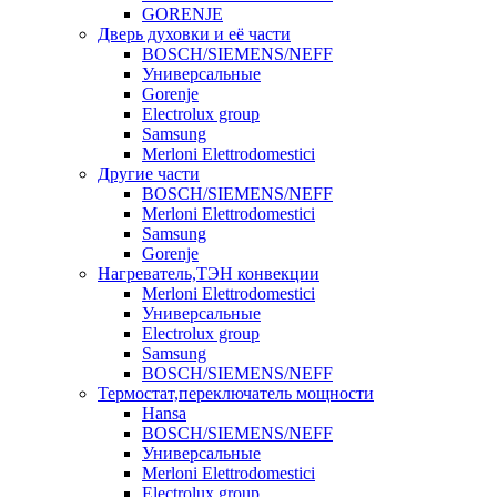
GORENJE
Дверь духовки и её части
BOSCH/SIEMENS/NEFF
Универсальные
Gorenje
Electrolux group
Samsung
Merloni Elettrodomestici
Другие части
BOSCH/SIEMENS/NEFF
Merloni Elettrodomestici
Samsung
Gorenje
Нагреватель,ТЭН конвекции
Merloni Elettrodomestici
Универсальные
Electrolux group
Samsung
BOSCH/SIEMENS/NEFF
Термостат,переключатель мощности
Hansa
BOSCH/SIEMENS/NEFF
Универсальные
Merloni Elettrodomestici
Electrolux group