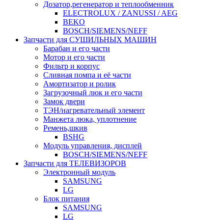
Дозатор,регенератор и теплообменник
ELECTROLUX / ZANUSSI / AEG
BEKO
BOSCH/SIEMENS/NEFF
Запчасти для СУШИЛЬНЫХ МАШИН
Барабан и его части
Мотор и его части
Фильтр и корпус
Сливная помпа и её части
Амортизатор и ролик
Загрузочный люк и его части
Замок двери
ТЭН/нагревательный элемент
Манжета люка, уплотнение
Ремень,шкив
BSHG
Модуль управления, дисплей
BOSCH/SIEMENS/NEFF
Запчасти для ТЕЛЕВИЗОРОВ
Электронный модуль
SAMSUNG
LG
Блок питания
SAMSUNG
LG