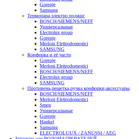
Gorenje
Samsung
Термопара,электро поджиг
BOSCH/SIEMENS/NEFF
Универсальные
Electrolux group
Gorenje
Merloni Elettrodomestici
SAMSUNG
Конфорка и её части
Gorenje
Merloni Elettrodomestici
BOSCH/SIEMENS/NEFF
Electrolux group
SAMSUNG
Противень,решетка,ручка конфорки,аксессуары
BOSCH/SIEMENS/NEFF
Merloni Elettrodomestici
Smeg
Универсальные
Gorenje
Hankel
Samsung
ELECTROLUUX / ZANUSSI / AEG
Запчасти для ВОДОНАГРЕВАТЕЛЕЙ