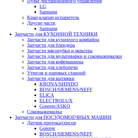
Пульт дистанционного управления
LG
Samsung
Кран,клапан,испаритель
Другие части
Samsung
Запчасти для КУХОННОЙ ТЕХНИКИ
Запчасти для кухонного комбайна
Запчасти для блендера
Запчасти мясорубки и миксера
Запчасти для мультиварки и соковыжималки
Запчасти для кофемашины
Запчасти для хлебопечи
Утюгов и паровых станций
Запчасти для вытяжки
KRONA/SHINDO
BOSCH/SIEMENS/NEFF
ELICA
ELECTROLUX
Gorenje/ASKO
Соковыжималка
Запчасти для ПОСУДОМОЕЧНЫХ МАШИН
Датчик протока/сенсор
Gorenje
BOSCH/SIEMENS/NEFF