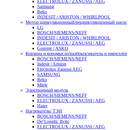
ELECTROLUX / ZANUSSI / AEG
Samsung
Beko
INDESIT / ARISTON / WHIRLPOOL
Мотор циркуляционный/рециркуляционный насос
LG
BOSCH/SIEMENS/NEFF
INDESIT / ARISTON / WHIRLPOOL
ELECTROLUX / ZANUSSI / AEG
Gorenje / ASKO
Корзина и коромысло/разбрызгиватель и импеллер
BOSCH/SIEMENS/NEFF
Indesit / Ariston
Electrolux Zanussi AEG
SAMSUNG
Beko
Miele
Электронный модуль
BOSCH/SIEMENS/NEFF
ELECTROLUX / ZANUSSI / AEG
Haier
Нагреватель/ ТЭН
BOSCH/SIEMENS/NEFF
De’Longhi_Ilvito
ELECTROLUX / ZANUSSI / AEG