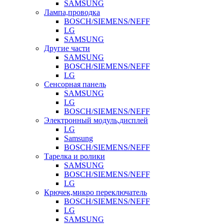
SAMSUNG
Лампа,проводка
BOSCH/SIEMENS/NEFF
LG
SAMSUNG
Другие части
SAMSUNG
BOSCH/SIEMENS/NEFF
LG
Сенсорная панель
SAMSUNG
LG
BOSCH/SIEMENS/NEFF
Электронный модуль,дисплей
LG
Samsung
BOSCH/SIEMENS/NEFF
Тарелка и ролики
SAMSUNG
BOSCH/SIEMENS/NEFF
LG
Крючек,микро переключатель
BOSCH/SIEMENS/NEFF
LG
SAMSUNG