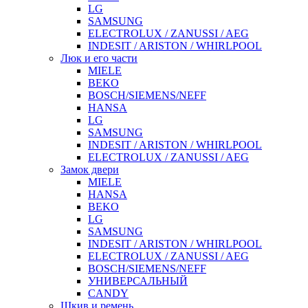
LG
SAMSUNG
ELECTROLUX / ZANUSSI / AEG
INDESIT / ARISTON / WHIRLPOOL
Люк и его части
MIELE
BEKO
BOSCH/SIEMENS/NEFF
HANSA
LG
SAMSUNG
INDESIT / ARISTON / WHIRLPOOL
ELECTROLUX / ZANUSSI / AEG
Замок двери
MIELE
HANSA
BEKO
LG
SAMSUNG
INDESIT / ARISTON / WHIRLPOOL
ELECTROLUX / ZANUSSI / AEG
BOSCH/SIEMENS/NEFF
УНИВЕРСАЛЬНЫЙ
CANDY
Шкив и ремень