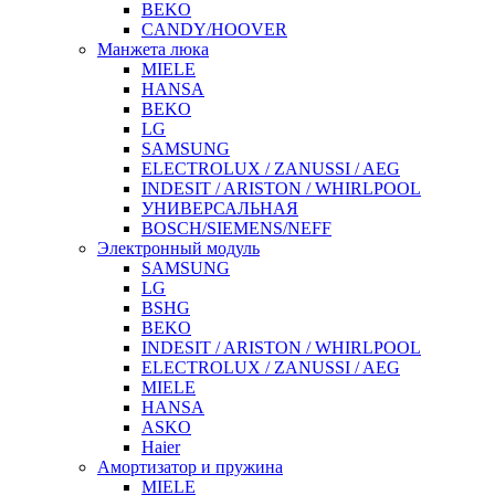
BEKO
CANDY/HOOVER
Манжета люка
MIELE
HANSA
BEKO
LG
SAMSUNG
ELECTROLUX / ZANUSSI / AEG
INDESIT / ARISTON / WHIRLPOOL
УНИВЕРСАЛЬНАЯ
BOSCH/SIEMENS/NEFF
Электронный модуль
SAMSUNG
LG
BSHG
BEKO
INDESIT / ARISTON / WHIRLPOOL
ELECTROLUX / ZANUSSI / AEG
MIELE
HANSA
ASKO
Haier
Амортизатор и пружина
MIELE