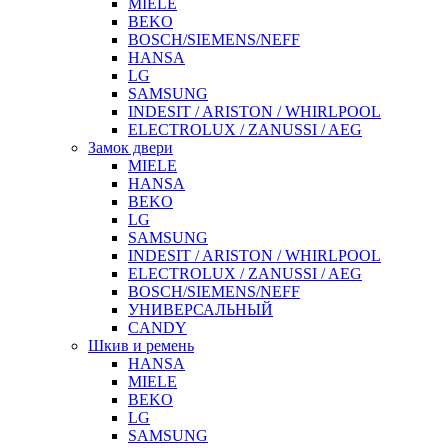
MIELE
BEKO
BOSCH/SIEMENS/NEFF
HANSA
LG
SAMSUNG
INDESIT / ARISTON / WHIRLPOOL
ELECTROLUX / ZANUSSI / AEG
Замок двери
MIELE
HANSA
BEKO
LG
SAMSUNG
INDESIT / ARISTON / WHIRLPOOL
ELECTROLUX / ZANUSSI / AEG
BOSCH/SIEMENS/NEFF
УНИВЕРСАЛЬНЫЙ
CANDY
Шкив и ремень
HANSA
MIELE
BEKO
LG
SAMSUNG