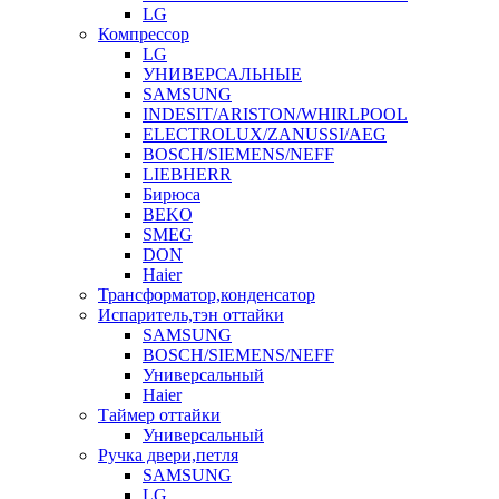
LG
Компрессор
LG
УНИВЕРСАЛЬНЫЕ
SAMSUNG
INDESIT/ARISTON/WHIRLPOOL
ELECTROLUX/ZANUSSI/AEG
BOSCH/SIEMENS/NEFF
LIEBHERR
Бирюса
BEKO
SMEG
DON
Haier
Трансформатор,конденсатор
Испаритель,тэн оттайки
SAMSUNG
BOSCH/SIEMENS/NEFF
Универсальный
Haier
Таймер оттайки
Универсальный
Ручка двери,петля
SAMSUNG
LG