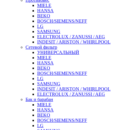
Противовес
MIELE
HANSA
BEKO
BOSCH/SIEMENS/NEFF
LG
SAMSUNG
ELECTROLUX / ZANUSSI / AEG
INDESIT / ARISTON / WHIRLPOOL
Сетевой фильтр
УНИВЕРСАЛЬНЫЙ
MIELE
HANSA
BEKO
BOSCH/SIEMENS/NEFF
LG
SAMSUNG
INDESIT / ARISTON / WHIRLPOOL
ELECTROLUX / ZANUSSI / AEG
Бак и барабан
MIELE
HANSA
BEKO
BOSCH/SIEMENS/NEFF
LG