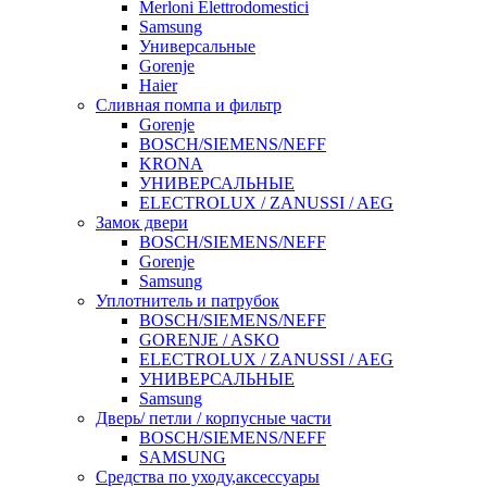
Merloni Elettrodomestici
Samsung
Универсальные
Gorenje
Haier
Сливная помпа и фильтр
Gorenje
BOSCH/SIEMENS/NEFF
KRONA
УНИВЕРСАЛЬНЫЕ
ELECTROLUX / ZANUSSI / AEG
Замок двери
BOSCH/SIEMENS/NEFF
Gorenje
Samsung
Уплотнитель и патрубок
BOSCH/SIEMENS/NEFF
GORENJE / ASKO
ELECTROLUX / ZANUSSI / AEG
УНИВЕРСАЛЬНЫЕ
Samsung
Дверь/ петли / корпусные части
BOSCH/SIEMENS/NEFF
SAMSUNG
Средства по уходу,аксессуары