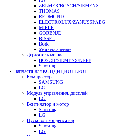
LG
ZELMER/BOSCH/SIEMENS
THOMAS
REDMOND
ELECTROLUX/ZANUSSI/AEG
MIELE
GORENJE
BISSEL
Bork
Универсальные
Держатель мешка
BOSCH/SIEMENS/NEFF
Samsung
Запчасти для КОНДИЦИОНЕРОВ
Компрессор
SAMSUNG
LG
Модуль управления, дисплей
LG
Вентилятор и мотор
Samsung
LG
Пусковой конденсатор
Samsung
LG