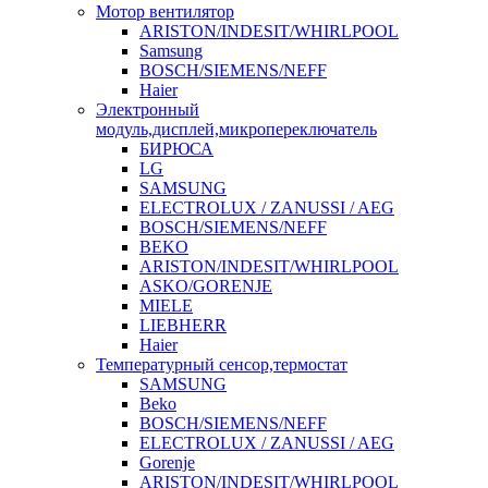
Мотор вентилятор
ARISTON/INDESIT/WHIRLPOOL
Samsung
BOSCH/SIEMENS/NEFF
Haier
Электронный
модуль,дисплей,микропереключатель
БИРЮСА
LG
SAMSUNG
ELECTROLUX / ZANUSSI / AEG
BOSCH/SIEMENS/NEFF
BEKO
ARISTON/INDESIT/WHIRLPOOL
ASKO/GORENJE
MIELE
LIEBHERR
Haier
Температурный сенсор,термостат
SAMSUNG
Beko
BOSCH/SIEMENS/NEFF
ELECTROLUX / ZANUSSI / AEG
Gorenje
ARISTON/INDESIT/WHIRLPOOL