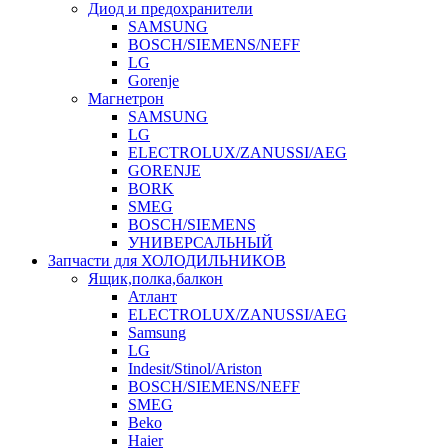
Диод и предохранители
SAMSUNG
BOSCH/SIEMENS/NEFF
LG
Gorenje
Магнетрон
SAMSUNG
LG
ELECTROLUX/ZANUSSI/AEG
GORENJE
BORK
SMEG
BOSCH/SIEMENS
УНИВЕРСАЛЬНЫЙ
Запчасти для ХОЛОДИЛЬНИКОВ
Ящик,полка,балкон
Атлант
ELECTROLUX/ZANUSSI/AEG
Samsung
LG
Indesit/Stinol/Ariston
BOSCH/SIEMENS/NEFF
SMEG
Beko
Haier