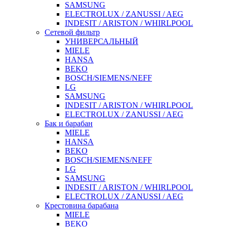
SAMSUNG
ELECTROLUX / ZANUSSI / AEG
INDESIT / ARISTON / WHIRLPOOL
Сетевой фильтр
УНИВЕРСАЛЬНЫЙ
MIELE
HANSA
BEKO
BOSCH/SIEMENS/NEFF
LG
SAMSUNG
INDESIT / ARISTON / WHIRLPOOL
ELECTROLUX / ZANUSSI / AEG
Бак и барабан
MIELE
HANSA
BEKO
BOSCH/SIEMENS/NEFF
LG
SAMSUNG
INDESIT / ARISTON / WHIRLPOOL
ELECTROLUX / ZANUSSI / AEG
Крестовина барабана
MIELE
BEKO