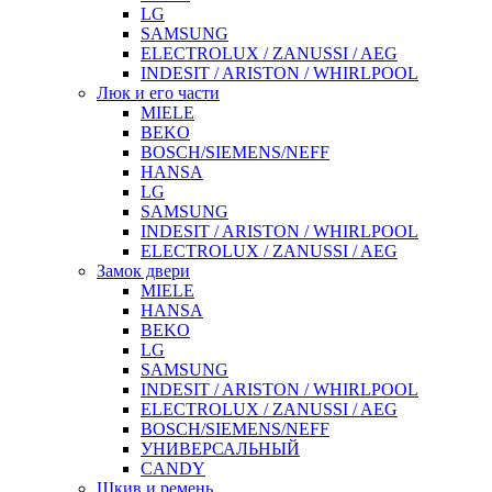
LG
SAMSUNG
ELECTROLUX / ZANUSSI / AEG
INDESIT / ARISTON / WHIRLPOOL
Люк и его части
MIELE
BEKO
BOSCH/SIEMENS/NEFF
HANSA
LG
SAMSUNG
INDESIT / ARISTON / WHIRLPOOL
ELECTROLUX / ZANUSSI / AEG
Замок двери
MIELE
HANSA
BEKO
LG
SAMSUNG
INDESIT / ARISTON / WHIRLPOOL
ELECTROLUX / ZANUSSI / AEG
BOSCH/SIEMENS/NEFF
УНИВЕРСАЛЬНЫЙ
CANDY
Шкив и ремень