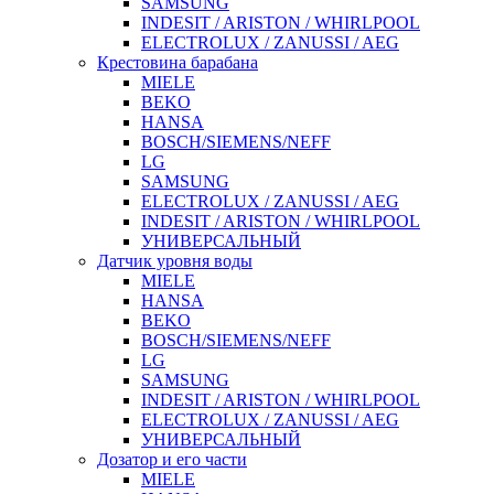
SAMSUNG
INDESIT / ARISTON / WHIRLPOOL
ELECTROLUX / ZANUSSI / AEG
Крестовина барабана
MIELE
BEKO
HANSA
BOSCH/SIEMENS/NEFF
LG
SAMSUNG
ELECTROLUX / ZANUSSI / AEG
INDESIT / ARISTON / WHIRLPOOL
УНИВЕРСАЛЬНЫЙ
Датчик уровня воды
MIELE
HANSA
BEKO
BOSCH/SIEMENS/NEFF
LG
SAMSUNG
INDESIT / ARISTON / WHIRLPOOL
ELECTROLUX / ZANUSSI / AEG
УНИВЕРСАЛЬНЫЙ
Дозатор и его части
MIELE