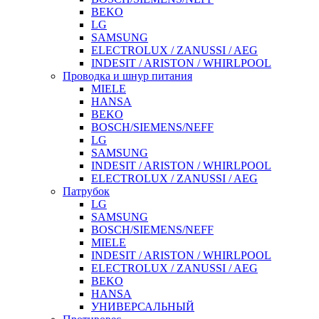
BEKO
LG
SAMSUNG
ELECTROLUX / ZANUSSI / AEG
INDESIT / ARISTON / WHIRLPOOL
Проводка и шнур питания
MIELE
HANSA
BEKO
BOSCH/SIEMENS/NEFF
LG
SAMSUNG
INDESIT / ARISTON / WHIRLPOOL
ELECTROLUX / ZANUSSI / AEG
Патрубок
LG
SAMSUNG
BOSCH/SIEMENS/NEFF
MIELE
INDESIT / ARISTON / WHIRLPOOL
ELECTROLUX / ZANUSSI / AEG
BEKO
HANSA
УНИВЕРСАЛЬНЫЙ