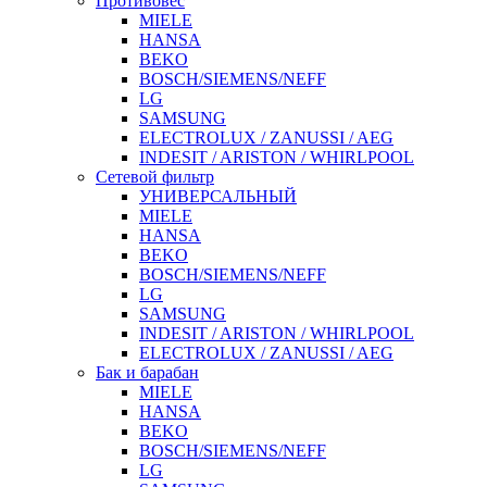
Противовес
MIELE
HANSA
BEKO
BOSCH/SIEMENS/NEFF
LG
SAMSUNG
ELECTROLUX / ZANUSSI / AEG
INDESIT / ARISTON / WHIRLPOOL
Сетевой фильтр
УНИВЕРСАЛЬНЫЙ
MIELE
HANSA
BEKO
BOSCH/SIEMENS/NEFF
LG
SAMSUNG
INDESIT / ARISTON / WHIRLPOOL
ELECTROLUX / ZANUSSI / AEG
Бак и барабан
MIELE
HANSA
BEKO
BOSCH/SIEMENS/NEFF
LG