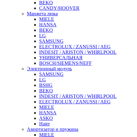
BEKO
CANDY/HOOVER
Манжета люка
MIELE
HANSA
BEKO
LG
SAMSUNG
ELECTROLUX / ZANUSSI / AEG
INDESIT / ARISTON / WHIRLPOOL
УНИВЕРСАЛЬНАЯ
BOSCH/SIEMENS/NEFF
Электронный модуль
SAMSUNG
LG
BSHG
BEKO
INDESIT / ARISTON / WHIRLPOOL
ELECTROLUX / ZANUSSI / AEG
MIELE
HANSA
ASKO
Haier
Амортизатор и пружина
MIELE