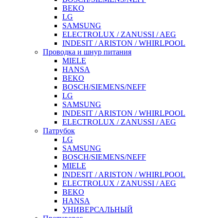
BEKO
LG
SAMSUNG
ELECTROLUX / ZANUSSI / AEG
INDESIT / ARISTON / WHIRLPOOL
Проводка и шнур питания
MIELE
HANSA
BEKO
BOSCH/SIEMENS/NEFF
LG
SAMSUNG
INDESIT / ARISTON / WHIRLPOOL
ELECTROLUX / ZANUSSI / AEG
Патрубок
LG
SAMSUNG
BOSCH/SIEMENS/NEFF
MIELE
INDESIT / ARISTON / WHIRLPOOL
ELECTROLUX / ZANUSSI / AEG
BEKO
HANSA
УНИВЕРСАЛЬНЫЙ