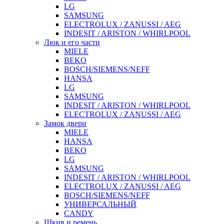
LG
SAMSUNG
ELECTROLUX / ZANUSSI / AEG
INDESIT / ARISTON / WHIRLPOOL
Люк и его части
MIELE
BEKO
BOSCH/SIEMENS/NEFF
HANSA
LG
SAMSUNG
INDESIT / ARISTON / WHIRLPOOL
ELECTROLUX / ZANUSSI / AEG
Замок двери
MIELE
HANSA
BEKO
LG
SAMSUNG
INDESIT / ARISTON / WHIRLPOOL
ELECTROLUX / ZANUSSI / AEG
BOSCH/SIEMENS/NEFF
УНИВЕРСАЛЬНЫЙ
CANDY
Шкив и ремень