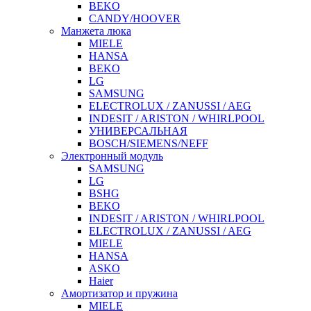
BEKO
CANDY/HOOVER
Манжета люка
MIELE
HANSA
BEKO
LG
SAMSUNG
ELECTROLUX / ZANUSSI / AEG
INDESIT / ARISTON / WHIRLPOOL
УНИВЕРСАЛЬНАЯ
BOSCH/SIEMENS/NEFF
Электронный модуль
SAMSUNG
LG
BSHG
BEKO
INDESIT / ARISTON / WHIRLPOOL
ELECTROLUX / ZANUSSI / AEG
MIELE
HANSA
ASKO
Haier
Амортизатор и пружина
MIELE