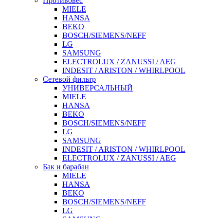
Противовес
MIELE
HANSA
BEKO
BOSCH/SIEMENS/NEFF
LG
SAMSUNG
ELECTROLUX / ZANUSSI / AEG
INDESIT / ARISTON / WHIRLPOOL
Сетевой фильтр
УНИВЕРСАЛЬНЫЙ
MIELE
HANSA
BEKO
BOSCH/SIEMENS/NEFF
LG
SAMSUNG
INDESIT / ARISTON / WHIRLPOOL
ELECTROLUX / ZANUSSI / AEG
Бак и барабан
MIELE
HANSA
BEKO
BOSCH/SIEMENS/NEFF
LG