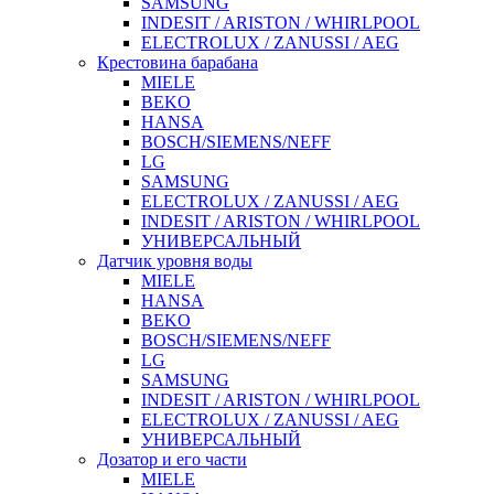
SAMSUNG
INDESIT / ARISTON / WHIRLPOOL
ELECTROLUX / ZANUSSI / AEG
Крестовина барабана
MIELE
BEKO
HANSA
BOSCH/SIEMENS/NEFF
LG
SAMSUNG
ELECTROLUX / ZANUSSI / AEG
INDESIT / ARISTON / WHIRLPOOL
УНИВЕРСАЛЬНЫЙ
Датчик уровня воды
MIELE
HANSA
BEKO
BOSCH/SIEMENS/NEFF
LG
SAMSUNG
INDESIT / ARISTON / WHIRLPOOL
ELECTROLUX / ZANUSSI / AEG
УНИВЕРСАЛЬНЫЙ
Дозатор и его части
MIELE