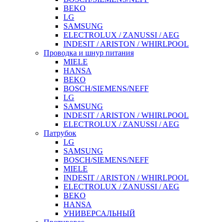
BEKO
LG
SAMSUNG
ELECTROLUX / ZANUSSI / AEG
INDESIT / ARISTON / WHIRLPOOL
Проводка и шнур питания
MIELE
HANSA
BEKO
BOSCH/SIEMENS/NEFF
LG
SAMSUNG
INDESIT / ARISTON / WHIRLPOOL
ELECTROLUX / ZANUSSI / AEG
Патрубок
LG
SAMSUNG
BOSCH/SIEMENS/NEFF
MIELE
INDESIT / ARISTON / WHIRLPOOL
ELECTROLUX / ZANUSSI / AEG
BEKO
HANSA
УНИВЕРСАЛЬНЫЙ