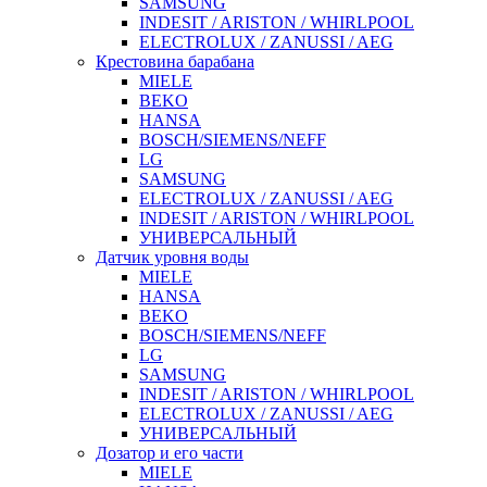
SAMSUNG
INDESIT / ARISTON / WHIRLPOOL
ELECTROLUX / ZANUSSI / AEG
Крестовина барабана
MIELE
BEKO
HANSA
BOSCH/SIEMENS/NEFF
LG
SAMSUNG
ELECTROLUX / ZANUSSI / AEG
INDESIT / ARISTON / WHIRLPOOL
УНИВЕРСАЛЬНЫЙ
Датчик уровня воды
MIELE
HANSA
BEKO
BOSCH/SIEMENS/NEFF
LG
SAMSUNG
INDESIT / ARISTON / WHIRLPOOL
ELECTROLUX / ZANUSSI / AEG
УНИВЕРСАЛЬНЫЙ
Дозатор и его части
MIELE