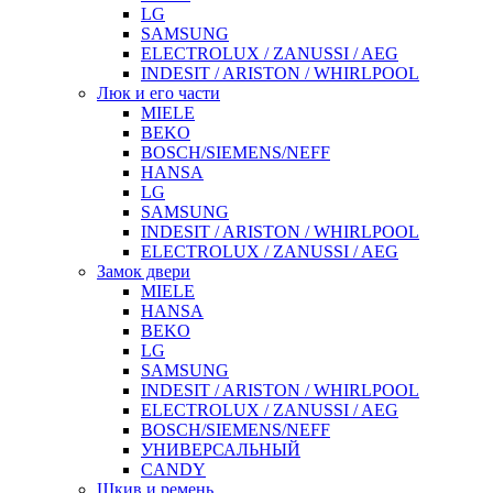
LG
SAMSUNG
ELECTROLUX / ZANUSSI / AEG
INDESIT / ARISTON / WHIRLPOOL
Люк и его части
MIELE
BEKO
BOSCH/SIEMENS/NEFF
HANSA
LG
SAMSUNG
INDESIT / ARISTON / WHIRLPOOL
ELECTROLUX / ZANUSSI / AEG
Замок двери
MIELE
HANSA
BEKO
LG
SAMSUNG
INDESIT / ARISTON / WHIRLPOOL
ELECTROLUX / ZANUSSI / AEG
BOSCH/SIEMENS/NEFF
УНИВЕРСАЛЬНЫЙ
CANDY
Шкив и ремень