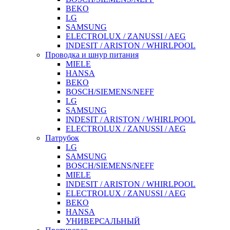
BEKO
LG
SAMSUNG
ELECTROLUX / ZANUSSI / AEG
INDESIT / ARISTON / WHIRLPOOL
Проводка и шнур питания
MIELE
HANSA
BEKO
BOSCH/SIEMENS/NEFF
LG
SAMSUNG
INDESIT / ARISTON / WHIRLPOOL
ELECTROLUX / ZANUSSI / AEG
Патрубок
LG
SAMSUNG
BOSCH/SIEMENS/NEFF
MIELE
INDESIT / ARISTON / WHIRLPOOL
ELECTROLUX / ZANUSSI / AEG
BEKO
HANSA
УНИВЕРСАЛЬНЫЙ