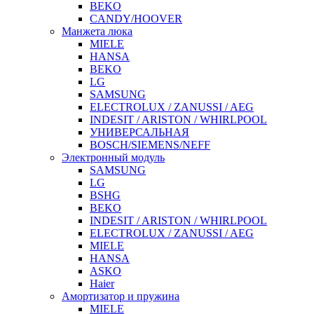
BEKO
CANDY/HOOVER
Манжета люка
MIELE
HANSA
BEKO
LG
SAMSUNG
ELECTROLUX / ZANUSSI / AEG
INDESIT / ARISTON / WHIRLPOOL
УНИВЕРСАЛЬНАЯ
BOSCH/SIEMENS/NEFF
Электронный модуль
SAMSUNG
LG
BSHG
BEKO
INDESIT / ARISTON / WHIRLPOOL
ELECTROLUX / ZANUSSI / AEG
MIELE
HANSA
ASKO
Haier
Амортизатор и пружина
MIELE