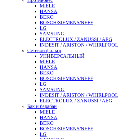
Противовес
MIELE
HANSA
BEKO
BOSCH/SIEMENS/NEFF
LG
SAMSUNG
ELECTROLUX / ZANUSSI / AEG
INDESIT / ARISTON / WHIRLPOOL
Сетевой фильтр
УНИВЕРСАЛЬНЫЙ
MIELE
HANSA
BEKO
BOSCH/SIEMENS/NEFF
LG
SAMSUNG
INDESIT / ARISTON / WHIRLPOOL
ELECTROLUX / ZANUSSI / AEG
Бак и барабан
MIELE
HANSA
BEKO
BOSCH/SIEMENS/NEFF
LG