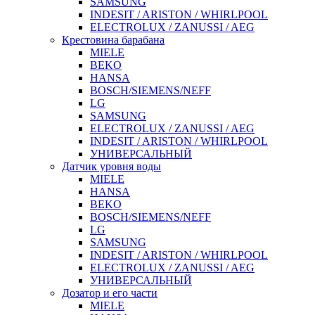
SAMSUNG
INDESIT / ARISTON / WHIRLPOOL
ELECTROLUX / ZANUSSI / AEG
Крестовина барабана
MIELE
BEKO
HANSA
BOSCH/SIEMENS/NEFF
LG
SAMSUNG
ELECTROLUX / ZANUSSI / AEG
INDESIT / ARISTON / WHIRLPOOL
УНИВЕРСАЛЬНЫЙ
Датчик уровня воды
MIELE
HANSA
BEKO
BOSCH/SIEMENS/NEFF
LG
SAMSUNG
INDESIT / ARISTON / WHIRLPOOL
ELECTROLUX / ZANUSSI / AEG
УНИВЕРСАЛЬНЫЙ
Дозатор и его части
MIELE