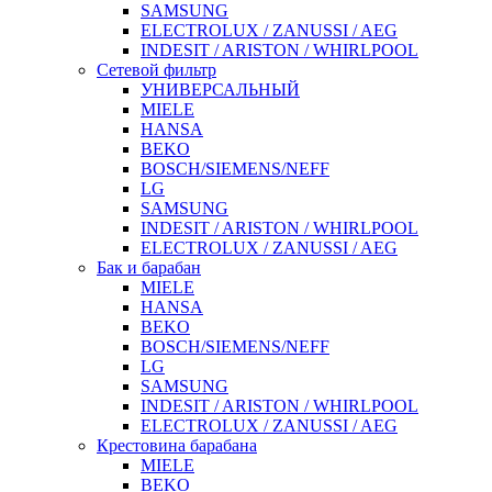
SAMSUNG
ELECTROLUX / ZANUSSI / AEG
INDESIT / ARISTON / WHIRLPOOL
Сетевой фильтр
УНИВЕРСАЛЬНЫЙ
MIELE
HANSA
BEKO
BOSCH/SIEMENS/NEFF
LG
SAMSUNG
INDESIT / ARISTON / WHIRLPOOL
ELECTROLUX / ZANUSSI / AEG
Бак и барабан
MIELE
HANSA
BEKO
BOSCH/SIEMENS/NEFF
LG
SAMSUNG
INDESIT / ARISTON / WHIRLPOOL
ELECTROLUX / ZANUSSI / AEG
Крестовина барабана
MIELE
BEKO