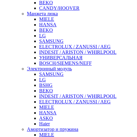
BEKO
CANDY/HOOVER
Манжета люка
MIELE
HANSA
BEKO
LG
SAMSUNG
ELECTROLUX / ZANUSSI / AEG
INDESIT / ARISTON / WHIRLPOOL
УНИВЕРСАЛЬНАЯ
BOSCH/SIEMENS/NEFF
Электронный модуль
SAMSUNG
LG
BSHG
BEKO
INDESIT / ARISTON / WHIRLPOOL
ELECTROLUX / ZANUSSI / AEG
MIELE
HANSA
ASKO
Haier
Амортизатор и пружина
MIELE