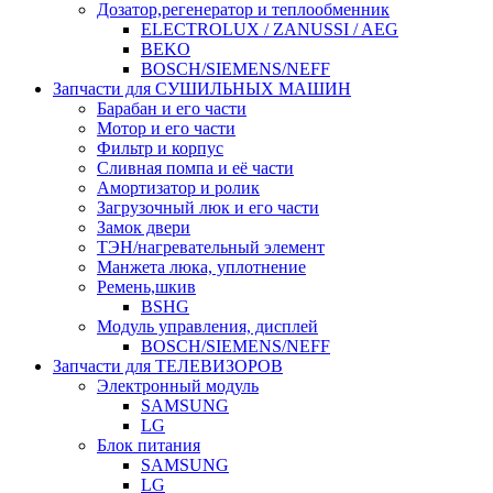
Дозатор,регенератор и теплообменник
ELECTROLUX / ZANUSSI / AEG
BEKO
BOSCH/SIEMENS/NEFF
Запчасти для СУШИЛЬНЫХ МАШИН
Барабан и его части
Мотор и его части
Фильтр и корпус
Сливная помпа и её части
Амортизатор и ролик
Загрузочный люк и его части
Замок двери
ТЭН/нагревательный элемент
Манжета люка, уплотнение
Ремень,шкив
BSHG
Модуль управления, дисплей
BOSCH/SIEMENS/NEFF
Запчасти для ТЕЛЕВИЗОРОВ
Электронный модуль
SAMSUNG
LG
Блок питания
SAMSUNG
LG