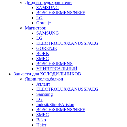
Диод и предохранители
SAMSUNG
BOSCH/SIEMENS/NEFF
LG
Gorenje
Магнетрон
SAMSUNG
LG
ELECTROLUX/ZANUSSI/AEG
GORENJE
BORK
SMEG
BOSCH/SIEMENS
УНИВЕРСАЛЬНЫЙ
Запчасти для ХОЛОДИЛЬНИКОВ
Ящик,полка,балкон
Атлант
ELECTROLUX/ZANUSSI/AEG
Samsung
LG
Indesit/Stinol/Ariston
BOSCH/SIEMENS/NEFF
SMEG
Beko
Haier