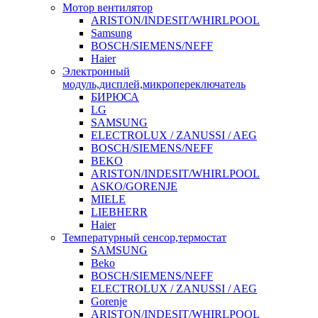
Мотор вентилятор
ARISTON/INDESIT/WHIRLPOOL
Samsung
BOSCH/SIEMENS/NEFF
Haier
Электронный
модуль,дисплей,микропереключатель
БИРЮСА
LG
SAMSUNG
ELECTROLUX / ZANUSSI / AEG
BOSCH/SIEMENS/NEFF
BEKO
ARISTON/INDESIT/WHIRLPOOL
ASKO/GORENJE
MIELE
LIEBHERR
Haier
Температурный сенсор,термостат
SAMSUNG
Beko
BOSCH/SIEMENS/NEFF
ELECTROLUX / ZANUSSI / AEG
Gorenje
ARISTON/INDESIT/WHIRLPOOL