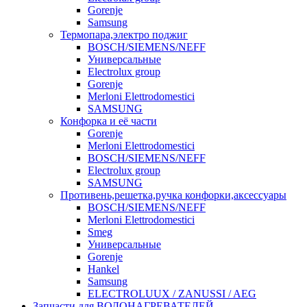
Gorenje
Samsung
Термопара,электро поджиг
BOSCH/SIEMENS/NEFF
Универсальные
Electrolux group
Gorenje
Merloni Elettrodomestici
SAMSUNG
Конфорка и её части
Gorenje
Merloni Elettrodomestici
BOSCH/SIEMENS/NEFF
Electrolux group
SAMSUNG
Противень,решетка,ручка конфорки,аксессуары
BOSCH/SIEMENS/NEFF
Merloni Elettrodomestici
Smeg
Универсальные
Gorenje
Hankel
Samsung
ELECTROLUUX / ZANUSSI / AEG
Запчасти для ВОДОНАГРЕВАТЕЛЕЙ