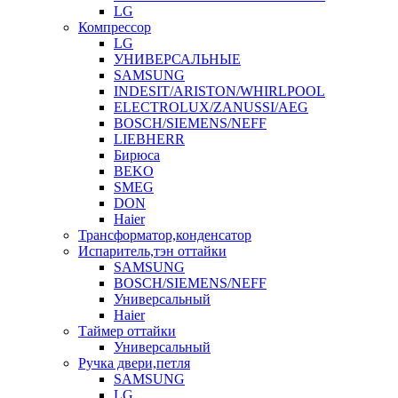
LG
Компрессор
LG
УНИВЕРСАЛЬНЫЕ
SAMSUNG
INDESIT/ARISTON/WHIRLPOOL
ELECTROLUX/ZANUSSI/AEG
BOSCH/SIEMENS/NEFF
LIEBHERR
Бирюса
BEKO
SMEG
DON
Haier
Трансформатор,конденсатор
Испаритель,тэн оттайки
SAMSUNG
BOSCH/SIEMENS/NEFF
Универсальный
Haier
Таймер оттайки
Универсальный
Ручка двери,петля
SAMSUNG
LG