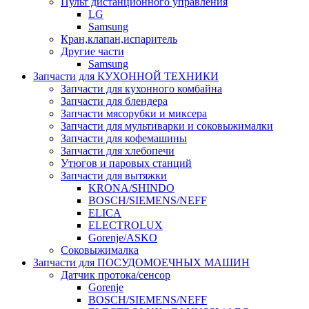
Пульт дистанционного управления
LG
Samsung
Кран,клапан,испаритель
Другие части
Samsung
Запчасти для КУХОННОЙ ТЕХНИКИ
Запчасти для кухонного комбайна
Запчасти для блендера
Запчасти мясорубки и миксера
Запчасти для мультиварки и соковыжималки
Запчасти для кофемашины
Запчасти для хлебопечи
Утюгов и паровых станций
Запчасти для вытяжки
KRONA/SHINDO
BOSCH/SIEMENS/NEFF
ELICA
ELECTROLUX
Gorenje/ASKO
Соковыжималка
Запчасти для ПОСУДОМОЕЧНЫХ МАШИН
Датчик протока/сенсор
Gorenje
BOSCH/SIEMENS/NEFF