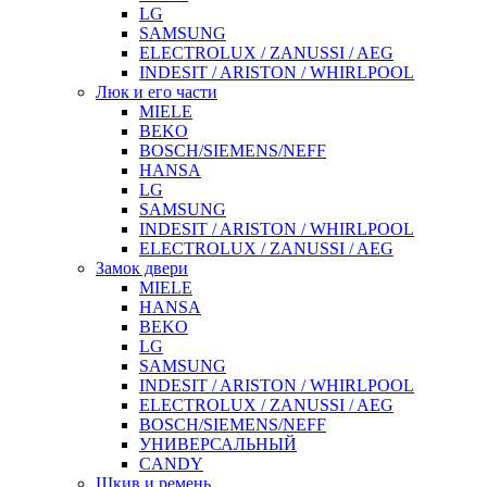
LG
SAMSUNG
ELECTROLUX / ZANUSSI / AEG
INDESIT / ARISTON / WHIRLPOOL
Люк и его части
MIELE
BEKO
BOSCH/SIEMENS/NEFF
HANSA
LG
SAMSUNG
INDESIT / ARISTON / WHIRLPOOL
ELECTROLUX / ZANUSSI / AEG
Замок двери
MIELE
HANSA
BEKO
LG
SAMSUNG
INDESIT / ARISTON / WHIRLPOOL
ELECTROLUX / ZANUSSI / AEG
BOSCH/SIEMENS/NEFF
УНИВЕРСАЛЬНЫЙ
CANDY
Шкив и ремень