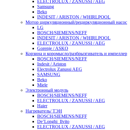
ELECTROLUX / ZANUSSI / AEG
Samsung
Beko
INDESIT / ARISTON / WHIRLPOOL
Мотор циркуляционный/рециркуляционный насос
LG
BOSCH/SIEMENS/NEFF
INDESIT / ARISTON / WHIRLPOOL
ELECTROLUX / ZANUSSI / AEG
Gorenje / ASKO
Корзина и коромысло/разбрызгиватель и импеллер
BOSCH/SIEMENS/NEFF
Indesit / Ariston
Electrolux Zanussi AEG
SAMSUNG
Beko
Miele
Электронный модуль
BOSCH/SIEMENS/NEFF
ELECTROLUX / ZANUSSI / AEG
Haier
Нагреватель/ ТЭН
BOSCH/SIEMENS/NEFF
De’Longhi_Ilvito
ELECTROLUX / ZANUSSI / AEG