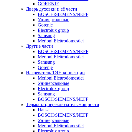
GORENJE
Дверь духовки и её части
BOSCH/SIEMENS/NEFF
Универсальные
Gorenje
Electrolux group
Samsung
Merloni Elettrodomestici
Другие части
BOSCH/SIEMENS/NEFF
Merloni Elettrodomestici
Samsung
Gorenje
Нагреватель,ТЭН конвекции
Merloni Elettrodomestici
Универсальные
Electrolux group
Samsung
BOSCH/SIEMENS/NEFF
Термостат,переключатель мощности
Hansa
BOSCH/SIEMENS/NEFF
Универсальные
Merloni Elettrodomestici
Electrolux group