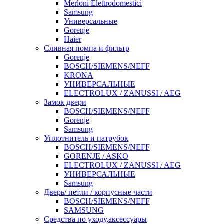
Merloni Elettrodomestici
Samsung
Универсальные
Gorenje
Haier
Сливная помпа и фильтр
Gorenje
BOSCH/SIEMENS/NEFF
KRONA
УНИВЕРСАЛЬНЫЕ
ELECTROLUX / ZANUSSI / AEG
Замок двери
BOSCH/SIEMENS/NEFF
Gorenje
Samsung
Уплотнитель и патрубок
BOSCH/SIEMENS/NEFF
GORENJE / ASKO
ELECTROLUX / ZANUSSI / AEG
УНИВЕРСАЛЬНЫЕ
Samsung
Дверь/ петли / корпусные части
BOSCH/SIEMENS/NEFF
SAMSUNG
Средства по уходу,аксессуары