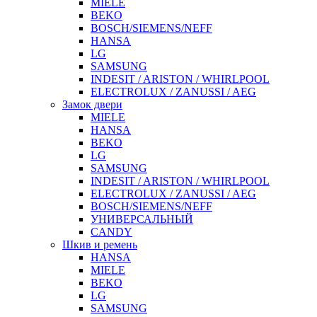
MIELE
BEKO
BOSCH/SIEMENS/NEFF
HANSA
LG
SAMSUNG
INDESIT / ARISTON / WHIRLPOOL
ELECTROLUX / ZANUSSI / AEG
Замок двери
MIELE
HANSA
BEKO
LG
SAMSUNG
INDESIT / ARISTON / WHIRLPOOL
ELECTROLUX / ZANUSSI / AEG
BOSCH/SIEMENS/NEFF
УНИВЕРСАЛЬНЫЙ
CANDY
Шкив и ремень
HANSA
MIELE
BEKO
LG
SAMSUNG