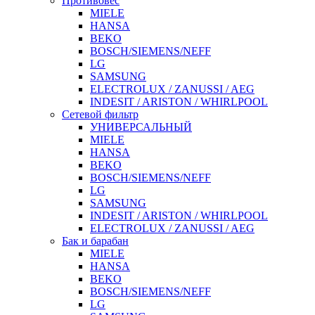
Противовес
MIELE
HANSA
BEKO
BOSCH/SIEMENS/NEFF
LG
SAMSUNG
ELECTROLUX / ZANUSSI / AEG
INDESIT / ARISTON / WHIRLPOOL
Сетевой фильтр
УНИВЕРСАЛЬНЫЙ
MIELE
HANSA
BEKO
BOSCH/SIEMENS/NEFF
LG
SAMSUNG
INDESIT / ARISTON / WHIRLPOOL
ELECTROLUX / ZANUSSI / AEG
Бак и барабан
MIELE
HANSA
BEKO
BOSCH/SIEMENS/NEFF
LG