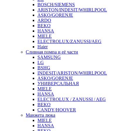
BOSCH/SIEMENS
ARISTON/INDESIT/WHIRLPOOL
ASKO/GORENJE
ARDO
BEKO
HANSA
MIELE
ELECTROLUX/ZANUSSI/AEG
Haier
Сливная помпа и её части
SAMSUNG
LG
BSHG
INDESIT/ARISTON/WHIRLPOOL
ASKO/GORENJE
УНИВЕРСАЛЬНАЯ
MIELE
HANSA
ELECTROLUX / ZANUSSI / AEG
BEKO
CANDY/HOOVER
Манжета люка
MIELE
HANSA
BEKO