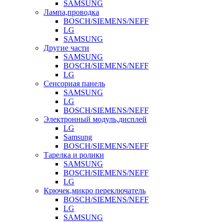
SAMSUNG
Лампа,проводка
BOSCH/SIEMENS/NEFF
LG
SAMSUNG
Другие части
SAMSUNG
BOSCH/SIEMENS/NEFF
LG
Сенсорная панель
SAMSUNG
LG
BOSCH/SIEMENS/NEFF
Электронный модуль,дисплей
LG
Samsung
BOSCH/SIEMENS/NEFF
Тарелка и ролики
SAMSUNG
BOSCH/SIEMENS/NEFF
LG
Крючек,микро переключатель
BOSCH/SIEMENS/NEFF
LG
SAMSUNG