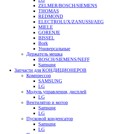
LG
ZELMER/BOSCH/SIEMENS
THOMAS
REDMOND
ELECTROLUX/ZANUSSI/AEG
MIELE
GORENJE
BISSEL
Bork
Универсальные
Держатель мешка
BOSCH/SIEMENS/NEFF
Samsung
Запчасти для КОНДИЦИОНЕРОВ
Компрессор
SAMSUNG
LG
Модуль управления, дисплей
LG
Вентилятор и мотор
Samsung
LG
Пусковой конденсатор
Samsung
LG