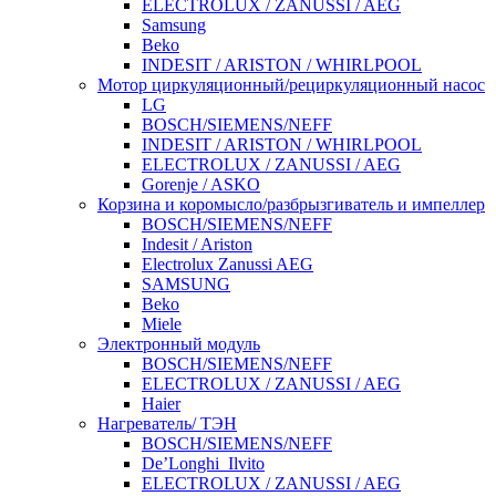
ELECTROLUX / ZANUSSI / AEG
Samsung
Beko
INDESIT / ARISTON / WHIRLPOOL
Мотор циркуляционный/рециркуляционный насос
LG
BOSCH/SIEMENS/NEFF
INDESIT / ARISTON / WHIRLPOOL
ELECTROLUX / ZANUSSI / AEG
Gorenje / ASKO
Корзина и коромысло/разбрызгиватель и импеллер
BOSCH/SIEMENS/NEFF
Indesit / Ariston
Electrolux Zanussi AEG
SAMSUNG
Beko
Miele
Электронный модуль
BOSCH/SIEMENS/NEFF
ELECTROLUX / ZANUSSI / AEG
Haier
Нагреватель/ ТЭН
BOSCH/SIEMENS/NEFF
De’Longhi_Ilvito
ELECTROLUX / ZANUSSI / AEG