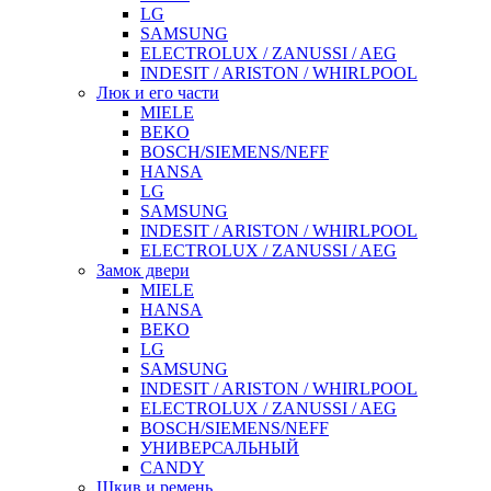
LG
SAMSUNG
ELECTROLUX / ZANUSSI / AEG
INDESIT / ARISTON / WHIRLPOOL
Люк и его части
MIELE
BEKO
BOSCH/SIEMENS/NEFF
HANSA
LG
SAMSUNG
INDESIT / ARISTON / WHIRLPOOL
ELECTROLUX / ZANUSSI / AEG
Замок двери
MIELE
HANSA
BEKO
LG
SAMSUNG
INDESIT / ARISTON / WHIRLPOOL
ELECTROLUX / ZANUSSI / AEG
BOSCH/SIEMENS/NEFF
УНИВЕРСАЛЬНЫЙ
CANDY
Шкив и ремень