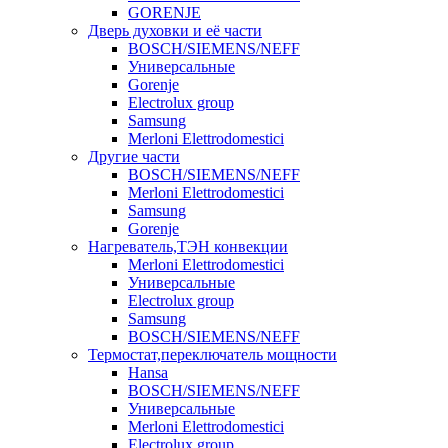
GORENJE
Дверь духовки и её части
BOSCH/SIEMENS/NEFF
Универсальные
Gorenje
Electrolux group
Samsung
Merloni Elettrodomestici
Другие части
BOSCH/SIEMENS/NEFF
Merloni Elettrodomestici
Samsung
Gorenje
Нагреватель,ТЭН конвекции
Merloni Elettrodomestici
Универсальные
Electrolux group
Samsung
BOSCH/SIEMENS/NEFF
Термостат,переключатель мощности
Hansa
BOSCH/SIEMENS/NEFF
Универсальные
Merloni Elettrodomestici
Electrolux group