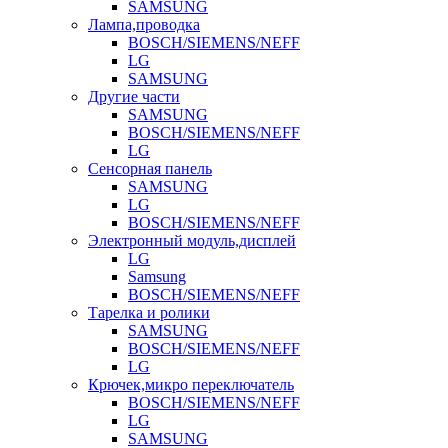
SAMSUNG
Лампа,проводка
BOSCH/SIEMENS/NEFF
LG
SAMSUNG
Другие части
SAMSUNG
BOSCH/SIEMENS/NEFF
LG
Сенсорная панель
SAMSUNG
LG
BOSCH/SIEMENS/NEFF
Электронный модуль,дисплей
LG
Samsung
BOSCH/SIEMENS/NEFF
Тарелка и ролики
SAMSUNG
BOSCH/SIEMENS/NEFF
LG
Крючек,микро переключатель
BOSCH/SIEMENS/NEFF
LG
SAMSUNG