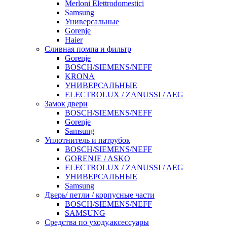
Merloni Elettrodomestici
Samsung
Универсальные
Gorenje
Haier
Сливная помпа и фильтр
Gorenje
BOSCH/SIEMENS/NEFF
KRONA
УНИВЕРСАЛЬНЫЕ
ELECTROLUX / ZANUSSI / AEG
Замок двери
BOSCH/SIEMENS/NEFF
Gorenje
Samsung
Уплотнитель и патрубок
BOSCH/SIEMENS/NEFF
GORENJE / ASKO
ELECTROLUX / ZANUSSI / AEG
УНИВЕРСАЛЬНЫЕ
Samsung
Дверь/ петли / корпусные части
BOSCH/SIEMENS/NEFF
SAMSUNG
Средства по уходу,аксессуары