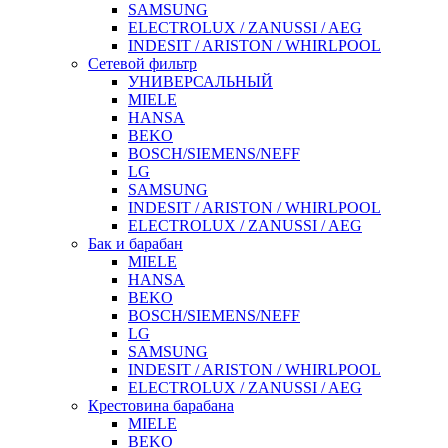
SAMSUNG
ELECTROLUX / ZANUSSI / AEG
INDESIT / ARISTON / WHIRLPOOL
Сетевой фильтр
УНИВЕРСАЛЬНЫЙ
MIELE
HANSA
BEKO
BOSCH/SIEMENS/NEFF
LG
SAMSUNG
INDESIT / ARISTON / WHIRLPOOL
ELECTROLUX / ZANUSSI / AEG
Бак и барабан
MIELE
HANSA
BEKO
BOSCH/SIEMENS/NEFF
LG
SAMSUNG
INDESIT / ARISTON / WHIRLPOOL
ELECTROLUX / ZANUSSI / AEG
Крестовина барабана
MIELE
BEKO