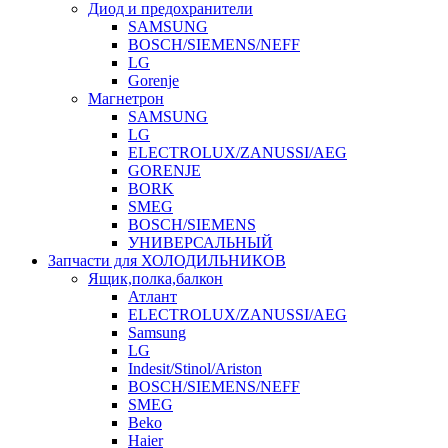
Диод и предохранители
SAMSUNG
BOSCH/SIEMENS/NEFF
LG
Gorenje
Магнетрон
SAMSUNG
LG
ELECTROLUX/ZANUSSI/AEG
GORENJE
BORK
SMEG
BOSCH/SIEMENS
УНИВЕРСАЛЬНЫЙ
Запчасти для ХОЛОДИЛЬНИКОВ
Ящик,полка,балкон
Атлант
ELECTROLUX/ZANUSSI/AEG
Samsung
LG
Indesit/Stinol/Ariston
BOSCH/SIEMENS/NEFF
SMEG
Beko
Haier