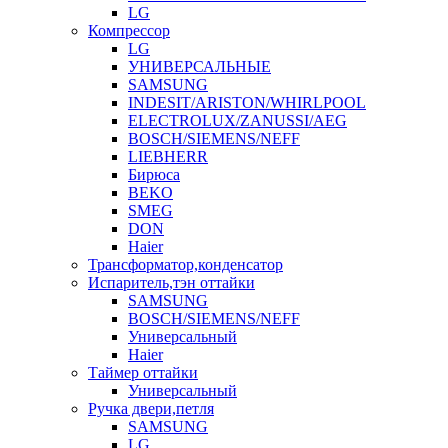
LG
Компрессор
LG
УНИВЕРСАЛЬНЫЕ
SAMSUNG
INDESIT/ARISTON/WHIRLPOOL
ELECTROLUX/ZANUSSI/AEG
BOSCH/SIEMENS/NEFF
LIEBHERR
Бирюса
BEKO
SMEG
DON
Haier
Трансформатор,конденсатор
Испаритель,тэн оттайки
SAMSUNG
BOSCH/SIEMENS/NEFF
Универсальный
Haier
Таймер оттайки
Универсальный
Ручка двери,петля
SAMSUNG
LG