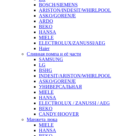
BOSCH/SIEMENS
ARISTON/INDESIT/WHIRLPOOL
ASKO/GORENJE
ARDO
BEKO
HANSA
MIELE
ELECTROLUX/ZANUSSI/AEG
Haier
Сливная помпа и её части
SAMSUNG
LG
BSHG
INDESIT/ARISTON/WHIRLPOOL
ASKO/GORENJE
УНИВЕРСАЛЬНАЯ
MIELE
HANSA
ELECTROLUX / ZANUSSI / AEG
BEKO
CANDY/HOOVER
Манжета люка
MIELE
HANSA
BEKO