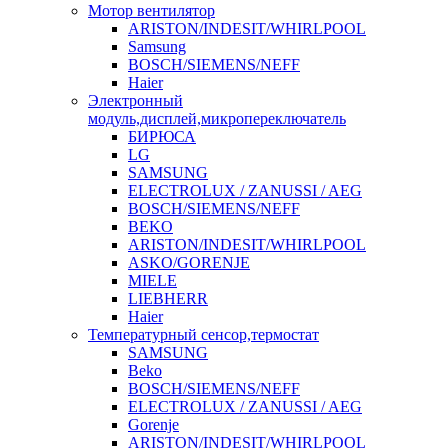
Мотор вентилятор
ARISTON/INDESIT/WHIRLPOOL
Samsung
BOSCH/SIEMENS/NEFF
Haier
Электронный
модуль,дисплей,микропереключатель
БИРЮСА
LG
SAMSUNG
ELECTROLUX / ZANUSSI / AEG
BOSCH/SIEMENS/NEFF
BEKO
ARISTON/INDESIT/WHIRLPOOL
ASKO/GORENJE
MIELE
LIEBHERR
Haier
Температурный сенсор,термостат
SAMSUNG
Beko
BOSCH/SIEMENS/NEFF
ELECTROLUX / ZANUSSI / AEG
Gorenje
ARISTON/INDESIT/WHIRLPOOL