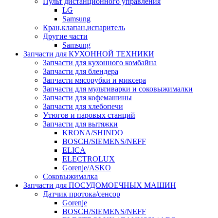
Пульт дистанционного управления
LG
Samsung
Кран,клапан,испаритель
Другие части
Samsung
Запчасти для КУХОННОЙ ТЕХНИКИ
Запчасти для кухонного комбайна
Запчасти для блендера
Запчасти мясорубки и миксера
Запчасти для мультиварки и соковыжималки
Запчасти для кофемашины
Запчасти для хлебопечи
Утюгов и паровых станций
Запчасти для вытяжки
KRONA/SHINDO
BOSCH/SIEMENS/NEFF
ELICA
ELECTROLUX
Gorenje/ASKO
Соковыжималка
Запчасти для ПОСУДОМОЕЧНЫХ МАШИН
Датчик протока/сенсор
Gorenje
BOSCH/SIEMENS/NEFF