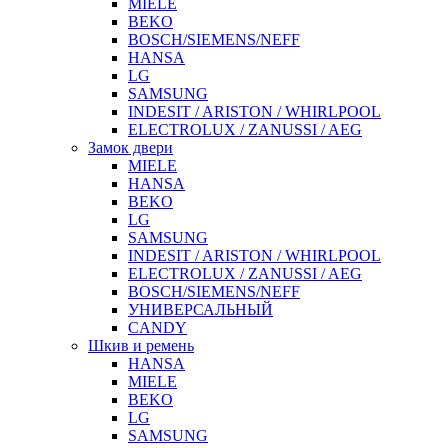
MIELE
BEKO
BOSCH/SIEMENS/NEFF
HANSA
LG
SAMSUNG
INDESIT / ARISTON / WHIRLPOOL
ELECTROLUX / ZANUSSI / AEG
Замок двери
MIELE
HANSA
BEKO
LG
SAMSUNG
INDESIT / ARISTON / WHIRLPOOL
ELECTROLUX / ZANUSSI / AEG
BOSCH/SIEMENS/NEFF
УНИВЕРСАЛЬНЫЙ
CANDY
Шкив и ремень
HANSA
MIELE
BEKO
LG
SAMSUNG