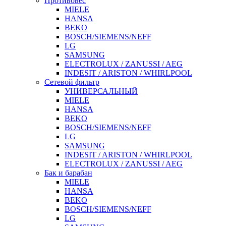
Противовес
MIELE
HANSA
BEKO
BOSCH/SIEMENS/NEFF
LG
SAMSUNG
ELECTROLUX / ZANUSSI / AEG
INDESIT / ARISTON / WHIRLPOOL
Сетевой фильтр
УНИВЕРСАЛЬНЫЙ
MIELE
HANSA
BEKO
BOSCH/SIEMENS/NEFF
LG
SAMSUNG
INDESIT / ARISTON / WHIRLPOOL
ELECTROLUX / ZANUSSI / AEG
Бак и барабан
MIELE
HANSA
BEKO
BOSCH/SIEMENS/NEFF
LG