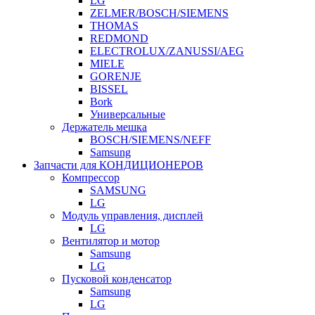
LG
ZELMER/BOSCH/SIEMENS
THOMAS
REDMOND
ELECTROLUX/ZANUSSI/AEG
MIELE
GORENJE
BISSEL
Bork
Универсальные
Держатель мешка
BOSCH/SIEMENS/NEFF
Samsung
Запчасти для КОНДИЦИОНЕРОВ
Компрессор
SAMSUNG
LG
Модуль управления, дисплей
LG
Вентилятор и мотор
Samsung
LG
Пусковой конденсатор
Samsung
LG