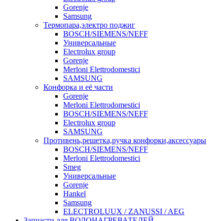
Gorenje
Samsung
Термопара,электро поджиг
BOSCH/SIEMENS/NEFF
Универсальные
Electrolux group
Gorenje
Merloni Elettrodomestici
SAMSUNG
Конфорка и её части
Gorenje
Merloni Elettrodomestici
BOSCH/SIEMENS/NEFF
Electrolux group
SAMSUNG
Противень,решетка,ручка конфорки,аксессуары
BOSCH/SIEMENS/NEFF
Merloni Elettrodomestici
Smeg
Универсальные
Gorenje
Hankel
Samsung
ELECTROLUUX / ZANUSSI / AEG
Запчасти для ВОДОНАГРЕВАТЕЛЕЙ