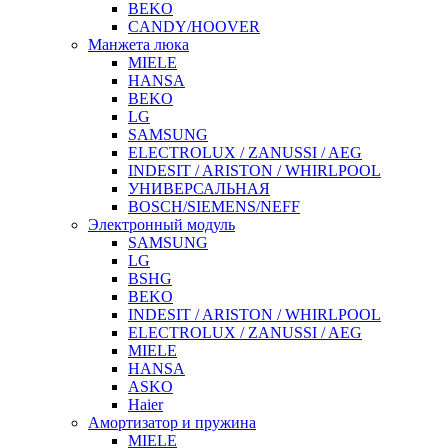
BEKO
CANDY/HOOVER
Манжета люка
MIELE
HANSA
BEKO
LG
SAMSUNG
ELECTROLUX / ZANUSSI / AEG
INDESIT / ARISTON / WHIRLPOOL
УНИВЕРСАЛЬНАЯ
BOSCH/SIEMENS/NEFF
Электронный модуль
SAMSUNG
LG
BSHG
BEKO
INDESIT / ARISTON / WHIRLPOOL
ELECTROLUX / ZANUSSI / AEG
MIELE
HANSA
ASKO
Haier
Амортизатор и пружина
MIELE