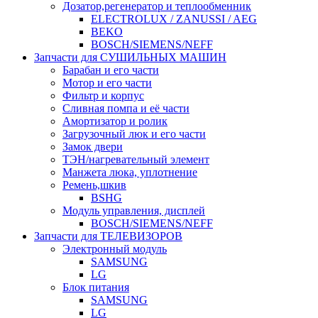
Дозатор,регенератор и теплообменник
ELECTROLUX / ZANUSSI / AEG
BEKO
BOSCH/SIEMENS/NEFF
Запчасти для СУШИЛЬНЫХ МАШИН
Барабан и его части
Мотор и его части
Фильтр и корпус
Сливная помпа и её части
Амортизатор и ролик
Загрузочный люк и его части
Замок двери
ТЭН/нагревательный элемент
Манжета люка, уплотнение
Ремень,шкив
BSHG
Модуль управления, дисплей
BOSCH/SIEMENS/NEFF
Запчасти для ТЕЛЕВИЗОРОВ
Электронный модуль
SAMSUNG
LG
Блок питания
SAMSUNG
LG