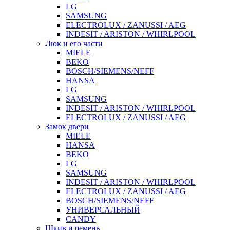
LG
SAMSUNG
ELECTROLUX / ZANUSSI / AEG
INDESIT / ARISTON / WHIRLPOOL
Люк и его части
MIELE
BEKO
BOSCH/SIEMENS/NEFF
HANSA
LG
SAMSUNG
INDESIT / ARISTON / WHIRLPOOL
ELECTROLUX / ZANUSSI / AEG
Замок двери
MIELE
HANSA
BEKO
LG
SAMSUNG
INDESIT / ARISTON / WHIRLPOOL
ELECTROLUX / ZANUSSI / AEG
BOSCH/SIEMENS/NEFF
УНИВЕРСАЛЬНЫЙ
CANDY
Шкив и ремень