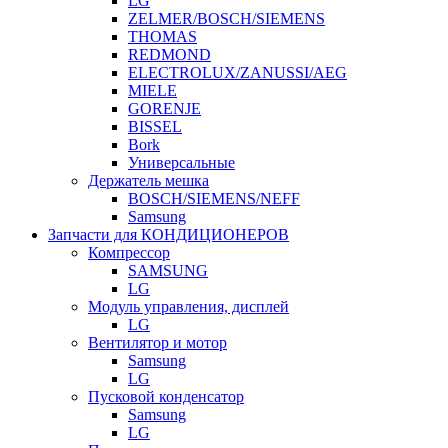
LG
ZELMER/BOSCH/SIEMENS
THOMAS
REDMOND
ELECTROLUX/ZANUSSI/AEG
MIELE
GORENJE
BISSEL
Bork
Универсальные
Держатель мешка
BOSCH/SIEMENS/NEFF
Samsung
Запчасти для КОНДИЦИОНЕРОВ
Компрессор
SAMSUNG
LG
Модуль управления, дисплей
LG
Вентилятор и мотор
Samsung
LG
Пусковой конденсатор
Samsung
LG