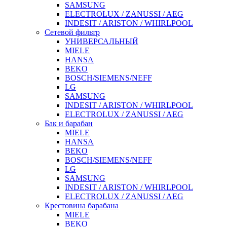
SAMSUNG
ELECTROLUX / ZANUSSI / AEG
INDESIT / ARISTON / WHIRLPOOL
Сетевой фильтр
УНИВЕРСАЛЬНЫЙ
MIELE
HANSA
BEKO
BOSCH/SIEMENS/NEFF
LG
SAMSUNG
INDESIT / ARISTON / WHIRLPOOL
ELECTROLUX / ZANUSSI / AEG
Бак и барабан
MIELE
HANSA
BEKO
BOSCH/SIEMENS/NEFF
LG
SAMSUNG
INDESIT / ARISTON / WHIRLPOOL
ELECTROLUX / ZANUSSI / AEG
Крестовина барабана
MIELE
BEKO