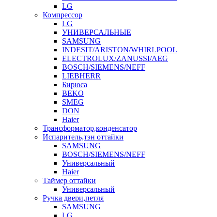
LG
Компрессор
LG
УНИВЕРСАЛЬНЫЕ
SAMSUNG
INDESIT/ARISTON/WHIRLPOOL
ELECTROLUX/ZANUSSI/AEG
BOSCH/SIEMENS/NEFF
LIEBHERR
Бирюса
BEKO
SMEG
DON
Haier
Трансформатор,конденсатор
Испаритель,тэн оттайки
SAMSUNG
BOSCH/SIEMENS/NEFF
Универсальный
Haier
Таймер оттайки
Универсальный
Ручка двери,петля
SAMSUNG
LG