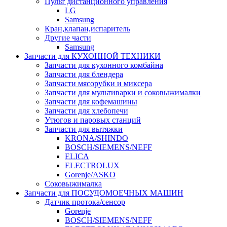
Пульт дистанционного управления
LG
Samsung
Кран,клапан,испаритель
Другие части
Samsung
Запчасти для КУХОННОЙ ТЕХНИКИ
Запчасти для кухонного комбайна
Запчасти для блендера
Запчасти мясорубки и миксера
Запчасти для мультиварки и соковыжималки
Запчасти для кофемашины
Запчасти для хлебопечи
Утюгов и паровых станций
Запчасти для вытяжки
KRONA/SHINDO
BOSCH/SIEMENS/NEFF
ELICA
ELECTROLUX
Gorenje/ASKO
Соковыжималка
Запчасти для ПОСУДОМОЕЧНЫХ МАШИН
Датчик протока/сенсор
Gorenje
BOSCH/SIEMENS/NEFF