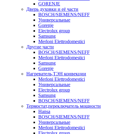
GORENJE
Дверь духовки и её части
BOSCH/SIEMENS/NEFF
Универсальные
Gorenje
Electrolux group
Samsung
Merloni Elettrodomestici
Другие части
BOSCH/SIEMENS/NEFF
Merloni Elettrodomestici
Samsung
Gorenje
Нагреватель,ТЭН конвекции
Merloni Elettrodomestici
Универсальные
Electrolux group
Samsung
BOSCH/SIEMENS/NEFF
Термостат,переключатель мощности
Hansa
BOSCH/SIEMENS/NEFF
Универсальные
Merloni Elettrodomestici
Electrolux group