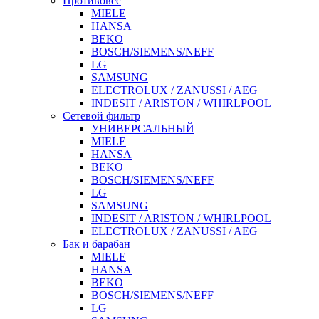
Противовес
MIELE
HANSA
BEKO
BOSCH/SIEMENS/NEFF
LG
SAMSUNG
ELECTROLUX / ZANUSSI / AEG
INDESIT / ARISTON / WHIRLPOOL
Сетевой фильтр
УНИВЕРСАЛЬНЫЙ
MIELE
HANSA
BEKO
BOSCH/SIEMENS/NEFF
LG
SAMSUNG
INDESIT / ARISTON / WHIRLPOOL
ELECTROLUX / ZANUSSI / AEG
Бак и барабан
MIELE
HANSA
BEKO
BOSCH/SIEMENS/NEFF
LG