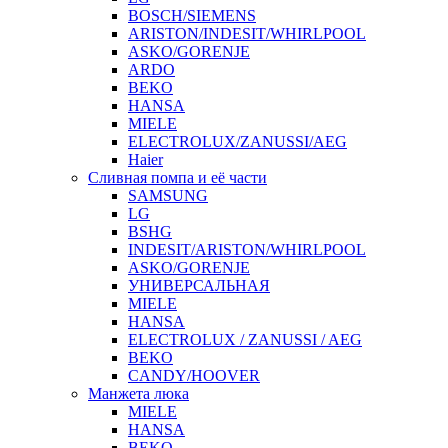
BOSCH/SIEMENS
ARISTON/INDESIT/WHIRLPOOL
ASKO/GORENJE
ARDO
BEKO
HANSA
MIELE
ELECTROLUX/ZANUSSI/AEG
Haier
Сливная помпа и её части
SAMSUNG
LG
BSHG
INDESIT/ARISTON/WHIRLPOOL
ASKO/GORENJE
УНИВЕРСАЛЬНАЯ
MIELE
HANSA
ELECTROLUX / ZANUSSI / AEG
BEKO
CANDY/HOOVER
Манжета люка
MIELE
HANSA
BEKO