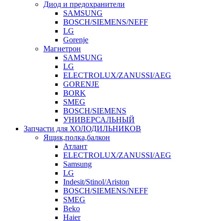
Диод и предохранители
SAMSUNG
BOSCH/SIEMENS/NEFF
LG
Gorenje
Магнетрон
SAMSUNG
LG
ELECTROLUX/ZANUSSI/AEG
GORENJE
BORK
SMEG
BOSCH/SIEMENS
УНИВЕРСАЛЬНЫЙ
Запчасти для ХОЛОДИЛЬНИКОВ
Ящик,полка,балкон
Атлант
ELECTROLUX/ZANUSSI/AEG
Samsung
LG
Indesit/Stinol/Ariston
BOSCH/SIEMENS/NEFF
SMEG
Beko
Haier