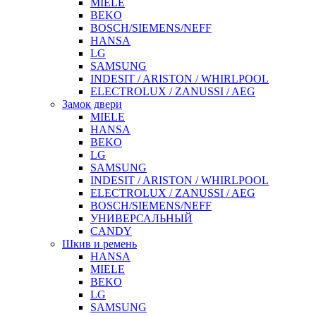
MIELE
BEKO
BOSCH/SIEMENS/NEFF
HANSA
LG
SAMSUNG
INDESIT / ARISTON / WHIRLPOOL
ELECTROLUX / ZANUSSI / AEG
Замок двери
MIELE
HANSA
BEKO
LG
SAMSUNG
INDESIT / ARISTON / WHIRLPOOL
ELECTROLUX / ZANUSSI / AEG
BOSCH/SIEMENS/NEFF
УНИВЕРСАЛЬНЫЙ
CANDY
Шкив и ремень
HANSA
MIELE
BEKO
LG
SAMSUNG