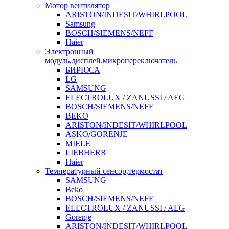
Мотор вентилятор
ARISTON/INDESIT/WHIRLPOOL
Samsung
BOSCH/SIEMENS/NEFF
Haier
Электронный
модуль,дисплей,микропереключатель
БИРЮСА
LG
SAMSUNG
ELECTROLUX / ZANUSSI / AEG
BOSCH/SIEMENS/NEFF
BEKO
ARISTON/INDESIT/WHIRLPOOL
ASKO/GORENJE
MIELE
LIEBHERR
Haier
Температурный сенсор,термостат
SAMSUNG
Beko
BOSCH/SIEMENS/NEFF
ELECTROLUX / ZANUSSI / AEG
Gorenje
ARISTON/INDESIT/WHIRLPOOL