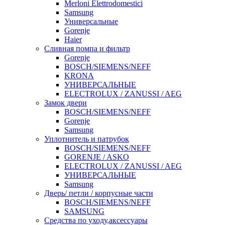
Merloni Elettrodomestici
Samsung
Универсальные
Gorenje
Haier
Сливная помпа и фильтр
Gorenje
BOSCH/SIEMENS/NEFF
KRONA
УНИВЕРСАЛЬНЫЕ
ELECTROLUX / ZANUSSI / AEG
Замок двери
BOSCH/SIEMENS/NEFF
Gorenje
Samsung
Уплотнитель и патрубок
BOSCH/SIEMENS/NEFF
GORENJE / ASKO
ELECTROLUX / ZANUSSI / AEG
УНИВЕРСАЛЬНЫЕ
Samsung
Дверь/ петли / корпусные части
BOSCH/SIEMENS/NEFF
SAMSUNG
Средства по уходу,аксессуары