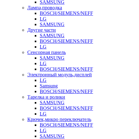
SAMSUNG
Лампа,проводка
BOSCH/SIEMENS/NEFF
LG
SAMSUNG
Другие части
SAMSUNG
BOSCH/SIEMENS/NEFF
LG
Сенсорная панель
SAMSUNG
LG
BOSCH/SIEMENS/NEFF
Электронный модуль,дисплей
LG
Samsung
BOSCH/SIEMENS/NEFF
Тарелка и ролики
SAMSUNG
BOSCH/SIEMENS/NEFF
LG
Крючек,микро переключатель
BOSCH/SIEMENS/NEFF
LG
SAMSUNG