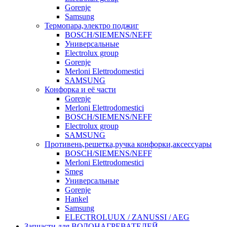
Gorenje
Samsung
Термопара,электро поджиг
BOSCH/SIEMENS/NEFF
Универсальные
Electrolux group
Gorenje
Merloni Elettrodomestici
SAMSUNG
Конфорка и её части
Gorenje
Merloni Elettrodomestici
BOSCH/SIEMENS/NEFF
Electrolux group
SAMSUNG
Противень,решетка,ручка конфорки,аксессуары
BOSCH/SIEMENS/NEFF
Merloni Elettrodomestici
Smeg
Универсальные
Gorenje
Hankel
Samsung
ELECTROLUUX / ZANUSSI / AEG
Запчасти для ВОДОНАГРЕВАТЕЛЕЙ