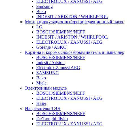
ELECTROLUX / ZANUSSI / AEG
Samsung
Beko
INDESIT / ARISTON / WHIRLPOOL
Мотор циркуляционный/рециркуляционный насос
LG
BOSCH/SIEMENS/NEFF
INDESIT / ARISTON / WHIRLPOOL
ELECTROLUX / ZANUSSI / AEG
Gorenje / ASKO
Корзина и коромысло/разбрызгиватель и импеллер
BOSCH/SIEMENS/NEFF
Indesit / Ariston
Electrolux Zanussi AEG
SAMSUNG
Beko
Miele
Электронный модуль
BOSCH/SIEMENS/NEFF
ELECTROLUX / ZANUSSI / AEG
Haier
Нагреватель/ ТЭН
BOSCH/SIEMENS/NEFF
De’Longhi_Ilvito
ELECTROLUX / ZANUSSI / AEG