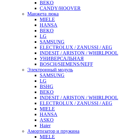
BEKO
CANDY/HOOVER
Манжета люка
MIELE
HANSA
BEKO
LG
SAMSUNG
ELECTROLUX / ZANUSSI / AEG
INDESIT / ARISTON / WHIRLPOOL
УНИВЕРСАЛЬНАЯ
BOSCH/SIEMENS/NEFF
Электронный модуль
SAMSUNG
LG
BSHG
BEKO
INDESIT / ARISTON / WHIRLPOOL
ELECTROLUX / ZANUSSI / AEG
MIELE
HANSA
ASKO
Haier
Амортизатор и пружина
MIELE