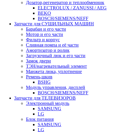
Дозатор,регенератор и теплообменник
ELECTROLUX / ZANUSSI / AEG
BEKO
BOSCH/SIEMENS/NEFF
Запчасти для СУШИЛЬНЫХ МАШИН
Барабан и его части
Мотор и его части
Фильтр и корпус
Сливная помпа и её части
Амортизатор и ролик
Загрузочный люк и его части
Замок двери
ТЭН/нагревательный элемент
Манжета люка, уплотнение
Ремень,шкив
BSHG
Модуль управления, дисплей
BOSCH/SIEMENS/NEFF
Запчасти для ТЕЛЕВИЗОРОВ
Электронный модуль
SAMSUNG
LG
Блок питания
SAMSUNG
LG