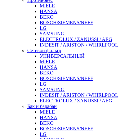
Противовес
MIELE
HANSA
BEKO
BOSCH/SIEMENS/NEFF
LG
SAMSUNG
ELECTROLUX / ZANUSSI / AEG
INDESIT / ARISTON / WHIRLPOOL
Сетевой фильтр
УНИВЕРСАЛЬНЫЙ
MIELE
HANSA
BEKO
BOSCH/SIEMENS/NEFF
LG
SAMSUNG
INDESIT / ARISTON / WHIRLPOOL
ELECTROLUX / ZANUSSI / AEG
Бак и барабан
MIELE
HANSA
BEKO
BOSCH/SIEMENS/NEFF
LG