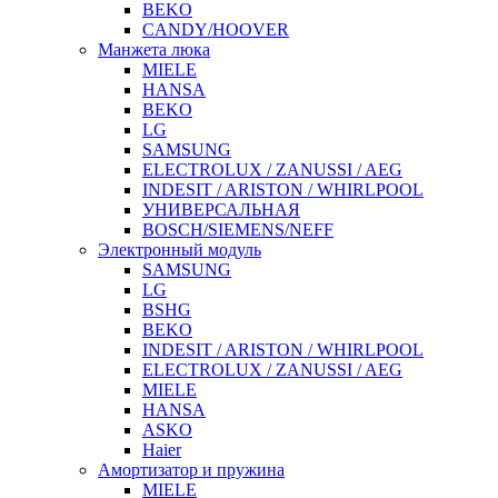
BEKO
CANDY/HOOVER
Манжета люка
MIELE
HANSA
BEKO
LG
SAMSUNG
ELECTROLUX / ZANUSSI / AEG
INDESIT / ARISTON / WHIRLPOOL
УНИВЕРСАЛЬНАЯ
BOSCH/SIEMENS/NEFF
Электронный модуль
SAMSUNG
LG
BSHG
BEKO
INDESIT / ARISTON / WHIRLPOOL
ELECTROLUX / ZANUSSI / AEG
MIELE
HANSA
ASKO
Haier
Амортизатор и пружина
MIELE