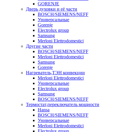
GORENJE
Дверь духовки и её части
BOSCH/SIEMENS/NEFF
Универсальные
Gorenje
Electrolux group
Samsung
Merloni Elettrodomestici
Другие части
BOSCH/SIEMENS/NEFF
Merloni Elettrodomestici
Samsung
Gorenje
Нагреватель,ТЭН конвекции
Merloni Elettrodomestici
Универсальные
Electrolux group
Samsung
BOSCH/SIEMENS/NEFF
Термостат,переключатель мощности
Hansa
BOSCH/SIEMENS/NEFF
Универсальные
Merloni Elettrodomestici
Electrolux group