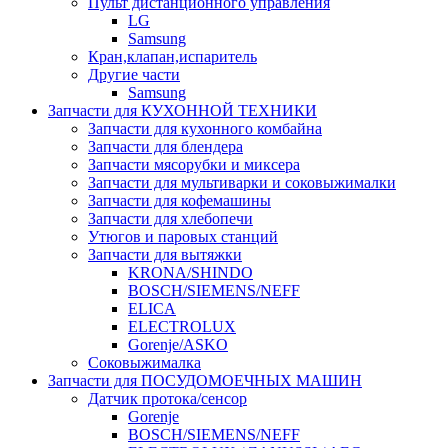
Пульт дистанционного управления
LG
Samsung
Кран,клапан,испаритель
Другие части
Samsung
Запчасти для КУХОННОЙ ТЕХНИКИ
Запчасти для кухонного комбайна
Запчасти для блендера
Запчасти мясорубки и миксера
Запчасти для мультиварки и соковыжималки
Запчасти для кофемашины
Запчасти для хлебопечи
Утюгов и паровых станций
Запчасти для вытяжки
KRONA/SHINDO
BOSCH/SIEMENS/NEFF
ELICA
ELECTROLUX
Gorenje/ASKO
Соковыжималка
Запчасти для ПОСУДОМОЕЧНЫХ МАШИН
Датчик протока/сенсор
Gorenje
BOSCH/SIEMENS/NEFF