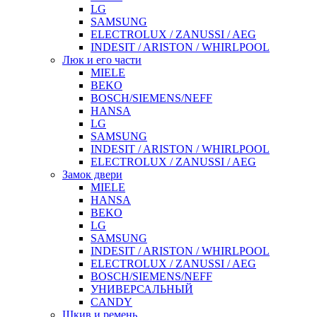
LG
SAMSUNG
ELECTROLUX / ZANUSSI / AEG
INDESIT / ARISTON / WHIRLPOOL
Люк и его части
MIELE
BEKO
BOSCH/SIEMENS/NEFF
HANSA
LG
SAMSUNG
INDESIT / ARISTON / WHIRLPOOL
ELECTROLUX / ZANUSSI / AEG
Замок двери
MIELE
HANSA
BEKO
LG
SAMSUNG
INDESIT / ARISTON / WHIRLPOOL
ELECTROLUX / ZANUSSI / AEG
BOSCH/SIEMENS/NEFF
УНИВЕРСАЛЬНЫЙ
CANDY
Шкив и ремень