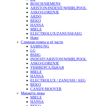
BOSCH/SIEMENS
ARISTON/INDESIT/WHIRLPOOL
ASKO/GORENJE
ARDO
BEKO
HANSA
MIELE
ELECTROLUX/ZANUSSI/AEG
Haier
Сливная помпа и её части
SAMSUNG
LG
BSHG
INDESIT/ARISTON/WHIRLPOOL
ASKO/GORENJE
УНИВЕРСАЛЬНАЯ
MIELE
HANSA
ELECTROLUX / ZANUSSI / AEG
BEKO
CANDY/HOOVER
Манжета люка
MIELE
HANSA
BEKO