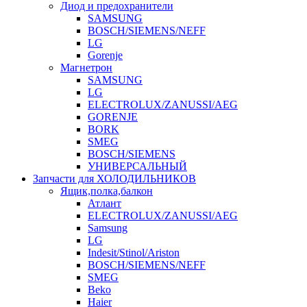
Диод и предохранители
SAMSUNG
BOSCH/SIEMENS/NEFF
LG
Gorenje
Магнетрон
SAMSUNG
LG
ELECTROLUX/ZANUSSI/AEG
GORENJE
BORK
SMEG
BOSCH/SIEMENS
УНИВЕРСАЛЬНЫЙ
Запчасти для ХОЛОДИЛЬНИКОВ
Ящик,полка,балкон
Атлант
ELECTROLUX/ZANUSSI/AEG
Samsung
LG
Indesit/Stinol/Ariston
BOSCH/SIEMENS/NEFF
SMEG
Beko
Haier