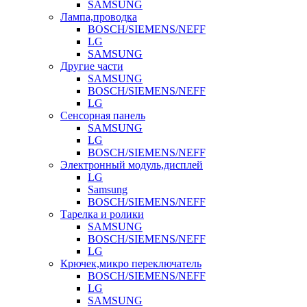
SAMSUNG
Лампа,проводка
BOSCH/SIEMENS/NEFF
LG
SAMSUNG
Другие части
SAMSUNG
BOSCH/SIEMENS/NEFF
LG
Сенсорная панель
SAMSUNG
LG
BOSCH/SIEMENS/NEFF
Электронный модуль,дисплей
LG
Samsung
BOSCH/SIEMENS/NEFF
Тарелка и ролики
SAMSUNG
BOSCH/SIEMENS/NEFF
LG
Крючек,микро переключатель
BOSCH/SIEMENS/NEFF
LG
SAMSUNG