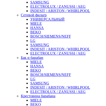
SAMSUNG
ELECTROLUX / ZANUSSI / AEG
INDESIT / ARISTON / WHIRLPOOL
Сетевой фильтр
УНИВЕРСАЛЬНЫЙ
MIELE
HANSA
BEKO
BOSCH/SIEMENS/NEFF
LG
SAMSUNG
INDESIT / ARISTON / WHIRLPOOL
ELECTROLUX / ZANUSSI / AEG
Бак и барабан
MIELE
HANSA
BEKO
BOSCH/SIEMENS/NEFF
LG
SAMSUNG
INDESIT / ARISTON / WHIRLPOOL
ELECTROLUX / ZANUSSI / AEG
Крестовина барабана
MIELE
BEKO