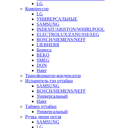
LG
Компрессор
LG
УНИВЕРСАЛЬНЫЕ
SAMSUNG
INDESIT/ARISTON/WHIRLPOOL
ELECTROLUX/ZANUSSI/AEG
BOSCH/SIEMENS/NEFF
LIEBHERR
Бирюса
BEKO
SMEG
DON
Haier
Трансформатор,конденсатор
Испаритель,тэн оттайки
SAMSUNG
BOSCH/SIEMENS/NEFF
Универсальный
Haier
Таймер оттайки
Универсальный
Ручка двери,петля
SAMSUNG
LG