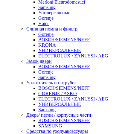
Merloni Elettrodomestici
Samsung
Универсальные
Gorenje
Haier
Сливная помпа и фильтр
Gorenje
BOSCH/SIEMENS/NEFF
KRONA
УНИВЕРСАЛЬНЫЕ
ELECTROLUX / ZANUSSI / AEG
Замок двери
BOSCH/SIEMENS/NEFF
Gorenje
Samsung
Уплотнитель и патрубок
BOSCH/SIEMENS/NEFF
GORENJE / ASKO
ELECTROLUX / ZANUSSI / AEG
УНИВЕРСАЛЬНЫЕ
Samsung
Дверь/ петли / корпусные части
BOSCH/SIEMENS/NEFF
SAMSUNG
Средства по уходу,аксессуары