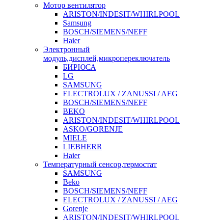
Мотор вентилятор
ARISTON/INDESIT/WHIRLPOOL
Samsung
BOSCH/SIEMENS/NEFF
Haier
Электронный
модуль,дисплей,микропереключатель
БИРЮСА
LG
SAMSUNG
ELECTROLUX / ZANUSSI / AEG
BOSCH/SIEMENS/NEFF
BEKO
ARISTON/INDESIT/WHIRLPOOL
ASKO/GORENJE
MIELE
LIEBHERR
Haier
Температурный сенсор,термостат
SAMSUNG
Beko
BOSCH/SIEMENS/NEFF
ELECTROLUX / ZANUSSI / AEG
Gorenje
ARISTON/INDESIT/WHIRLPOOL