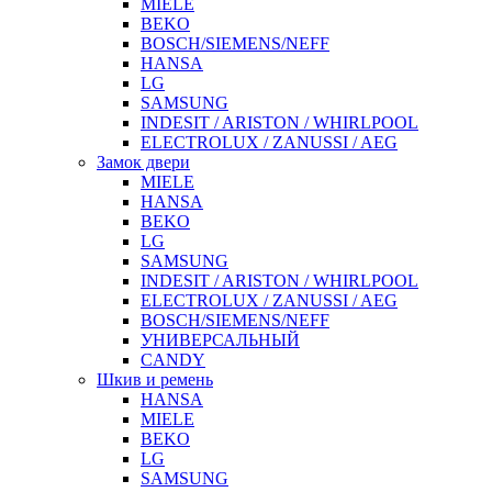
MIELE
BEKO
BOSCH/SIEMENS/NEFF
HANSA
LG
SAMSUNG
INDESIT / ARISTON / WHIRLPOOL
ELECTROLUX / ZANUSSI / AEG
Замок двери
MIELE
HANSA
BEKO
LG
SAMSUNG
INDESIT / ARISTON / WHIRLPOOL
ELECTROLUX / ZANUSSI / AEG
BOSCH/SIEMENS/NEFF
УНИВЕРСАЛЬНЫЙ
CANDY
Шкив и ремень
HANSA
MIELE
BEKO
LG
SAMSUNG