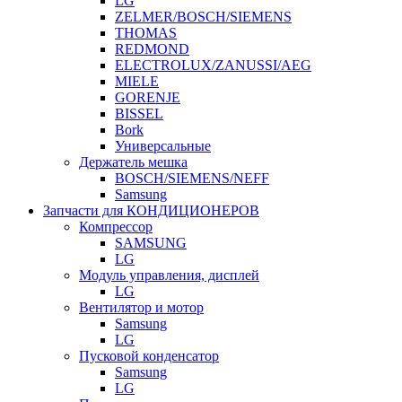
LG
ZELMER/BOSCH/SIEMENS
THOMAS
REDMOND
ELECTROLUX/ZANUSSI/AEG
MIELE
GORENJE
BISSEL
Bork
Универсальные
Держатель мешка
BOSCH/SIEMENS/NEFF
Samsung
Запчасти для КОНДИЦИОНЕРОВ
Компрессор
SAMSUNG
LG
Модуль управления, дисплей
LG
Вентилятор и мотор
Samsung
LG
Пусковой конденсатор
Samsung
LG