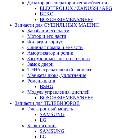
Дозатор,регенератор и теплообменник
ELECTROLUX / ZANUSSI / AEG
BEKO
BOSCH/SIEMENS/NEFF
Запчасти для СУШИЛЬНЫХ МАШИН
Барабан и его части
Мотор и его части
Фильтр и корпус
Сливная помпа и её части
Амортизатор и ролик
Загрузочный люк и его части
Замок двери
ТЭН/нагревательный элемент
Манжета люка, уплотнение
Ремень,шкив
BSHG
Модуль управления, дисплей
BOSCH/SIEMENS/NEFF
Запчасти для ТЕЛЕВИЗОРОВ
Электронный модуль
SAMSUNG
LG
Блок питания
SAMSUNG
LG