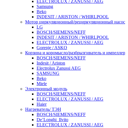
ELECTROLUX / ZANUSSI / AEG
Samsung
Beko
INDESIT / ARISTON / WHIRLPOOL
Мотор циркуляционный/рециркуляционный насос
LG
BOSCH/SIEMENS/NEFF
INDESIT / ARISTON / WHIRLPOOL
ELECTROLUX / ZANUSSI / AEG
Gorenje / ASKO
Корзина и коромысло/разбрызгиватель и импеллер
BOSCH/SIEMENS/NEFF
Indesit / Ariston
Electrolux Zanussi AEG
SAMSUNG
Beko
Miele
Электронный модуль
BOSCH/SIEMENS/NEFF
ELECTROLUX / ZANUSSI / AEG
Haier
Нагреватель/ ТЭН
BOSCH/SIEMENS/NEFF
De’Longhi_Ilvito
ELECTROLUX / ZANUSSI / AEG