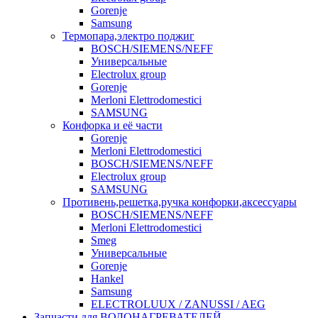
Gorenje
Samsung
Термопара,электро поджиг
BOSCH/SIEMENS/NEFF
Универсальные
Electrolux group
Gorenje
Merloni Elettrodomestici
SAMSUNG
Конфорка и её части
Gorenje
Merloni Elettrodomestici
BOSCH/SIEMENS/NEFF
Electrolux group
SAMSUNG
Противень,решетка,ручка конфорки,аксессуары
BOSCH/SIEMENS/NEFF
Merloni Elettrodomestici
Smeg
Универсальные
Gorenje
Hankel
Samsung
ELECTROLUUX / ZANUSSI / AEG
Запчасти для ВОДОНАГРЕВАТЕЛЕЙ