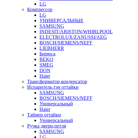
LG
Компрессор
LG
УНИВЕРСАЛЬНЫЕ
SAMSUNG
INDESIT/ARISTON/WHIRLPOOL
ELECTROLUX/ZANUSSI/AEG
BOSCH/SIEMENS/NEFF
LIEBHERR
Бирюса
BEKO
SMEG
DON
Haier
Трансформатор,конденсатор
Испаритель,тэн оттайки
SAMSUNG
BOSCH/SIEMENS/NEFF
Универсальный
Haier
Таймер оттайки
Универсальный
Ручка двери,петля
SAMSUNG
LG