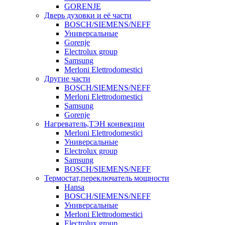
GORENJE
Дверь духовки и её части
BOSCH/SIEMENS/NEFF
Универсальные
Gorenje
Electrolux group
Samsung
Merloni Elettrodomestici
Другие части
BOSCH/SIEMENS/NEFF
Merloni Elettrodomestici
Samsung
Gorenje
Нагреватель,ТЭН конвекции
Merloni Elettrodomestici
Универсальные
Electrolux group
Samsung
BOSCH/SIEMENS/NEFF
Термостат,переключатель мощности
Hansa
BOSCH/SIEMENS/NEFF
Универсальные
Merloni Elettrodomestici
Electrolux group