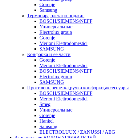
Gorenje
Samsung
Термопара,электро поджиг
BOSCH/SIEMENS/NEFF
Универсальные
Electrolux group
Gorenje
Merloni Elettrodomestici
SAMSUNG
Конфорка и её части
Gorenje
Merloni Elettrodomestici
BOSCH/SIEMENS/NEFF
Electrolux group
SAMSUNG
Противень,решетка,ручка конфорки,аксессуары
BOSCH/SIEMENS/NEFF
Merloni Elettrodomestici
Smeg
Универсальные
Gorenje
Hankel
Samsung
ELECTROLUUX / ZANUSSI / AEG
Запчасти для ВОДОНАГРЕВАТЕЛЕЙ