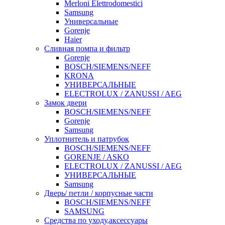
Merloni Elettrodomestici
Samsung
Универсальные
Gorenje
Haier
Сливная помпа и фильтр
Gorenje
BOSCH/SIEMENS/NEFF
KRONA
УНИВЕРСАЛЬНЫЕ
ELECTROLUX / ZANUSSI / AEG
Замок двери
BOSCH/SIEMENS/NEFF
Gorenje
Samsung
Уплотнитель и патрубок
BOSCH/SIEMENS/NEFF
GORENJE / ASKO
ELECTROLUX / ZANUSSI / AEG
УНИВЕРСАЛЬНЫЕ
Samsung
Дверь/ петли / корпусные части
BOSCH/SIEMENS/NEFF
SAMSUNG
Средства по уходу,аксессуары