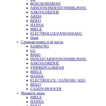
BOSCH/SIEMENS
ARISTON/INDESIT/WHIRLPOOL
ASKO/GORENJE
ARDO
BEKO
HANSA
MIELE
ELECTROLUX/ZANUSSI/AEG
Haier
Сливная помпа и её части
SAMSUNG
LG
BSHG
INDESIT/ARISTON/WHIRLPOOL
ASKO/GORENJE
УНИВЕРСАЛЬНАЯ
MIELE
HANSA
ELECTROLUX / ZANUSSI / AEG
BEKO
CANDY/HOOVER
Манжета люка
MIELE
HANSA
BEKO