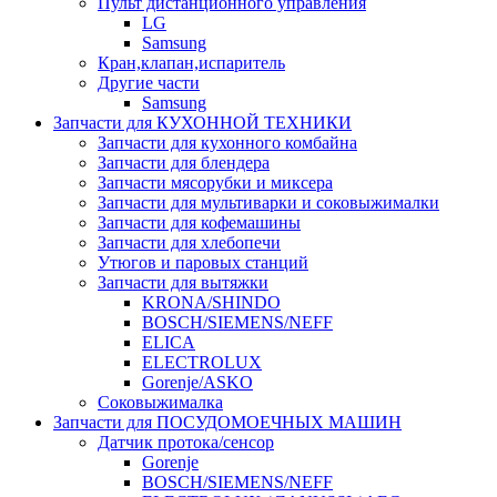
Пульт дистанционного управления
LG
Samsung
Кран,клапан,испаритель
Другие части
Samsung
Запчасти для КУХОННОЙ ТЕХНИКИ
Запчасти для кухонного комбайна
Запчасти для блендера
Запчасти мясорубки и миксера
Запчасти для мультиварки и соковыжималки
Запчасти для кофемашины
Запчасти для хлебопечи
Утюгов и паровых станций
Запчасти для вытяжки
KRONA/SHINDO
BOSCH/SIEMENS/NEFF
ELICA
ELECTROLUX
Gorenje/ASKO
Соковыжималка
Запчасти для ПОСУДОМОЕЧНЫХ МАШИН
Датчик протока/сенсор
Gorenje
BOSCH/SIEMENS/NEFF