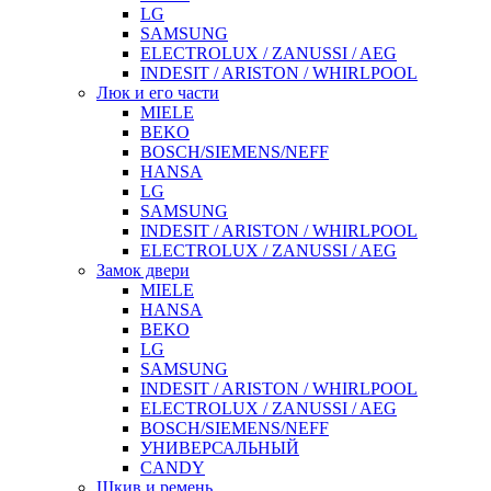
LG
SAMSUNG
ELECTROLUX / ZANUSSI / AEG
INDESIT / ARISTON / WHIRLPOOL
Люк и его части
MIELE
BEKO
BOSCH/SIEMENS/NEFF
HANSA
LG
SAMSUNG
INDESIT / ARISTON / WHIRLPOOL
ELECTROLUX / ZANUSSI / AEG
Замок двери
MIELE
HANSA
BEKO
LG
SAMSUNG
INDESIT / ARISTON / WHIRLPOOL
ELECTROLUX / ZANUSSI / AEG
BOSCH/SIEMENS/NEFF
УНИВЕРСАЛЬНЫЙ
CANDY
Шкив и ремень