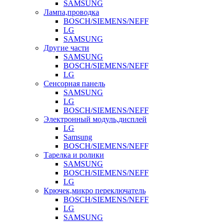
SAMSUNG
Лампа,проводка
BOSCH/SIEMENS/NEFF
LG
SAMSUNG
Другие части
SAMSUNG
BOSCH/SIEMENS/NEFF
LG
Сенсорная панель
SAMSUNG
LG
BOSCH/SIEMENS/NEFF
Электронный модуль,дисплей
LG
Samsung
BOSCH/SIEMENS/NEFF
Тарелка и ролики
SAMSUNG
BOSCH/SIEMENS/NEFF
LG
Крючек,микро переключатель
BOSCH/SIEMENS/NEFF
LG
SAMSUNG