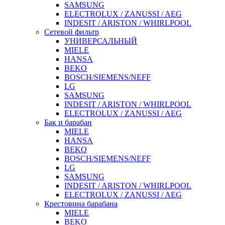
SAMSUNG
ELECTROLUX / ZANUSSI / AEG
INDESIT / ARISTON / WHIRLPOOL
Сетевой фильтр
УНИВЕРСАЛЬНЫЙ
MIELE
HANSA
BEKO
BOSCH/SIEMENS/NEFF
LG
SAMSUNG
INDESIT / ARISTON / WHIRLPOOL
ELECTROLUX / ZANUSSI / AEG
Бак и барабан
MIELE
HANSA
BEKO
BOSCH/SIEMENS/NEFF
LG
SAMSUNG
INDESIT / ARISTON / WHIRLPOOL
ELECTROLUX / ZANUSSI / AEG
Крестовина барабана
MIELE
BEKO