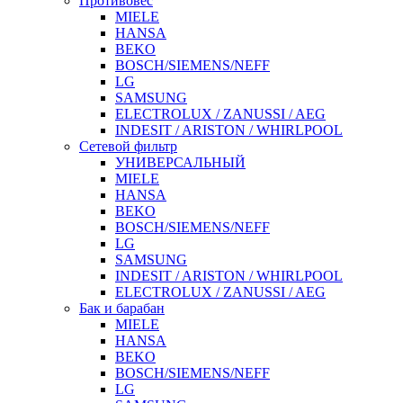
Противовес
MIELE
HANSA
BEKO
BOSCH/SIEMENS/NEFF
LG
SAMSUNG
ELECTROLUX / ZANUSSI / AEG
INDESIT / ARISTON / WHIRLPOOL
Сетевой фильтр
УНИВЕРСАЛЬНЫЙ
MIELE
HANSA
BEKO
BOSCH/SIEMENS/NEFF
LG
SAMSUNG
INDESIT / ARISTON / WHIRLPOOL
ELECTROLUX / ZANUSSI / AEG
Бак и барабан
MIELE
HANSA
BEKO
BOSCH/SIEMENS/NEFF
LG