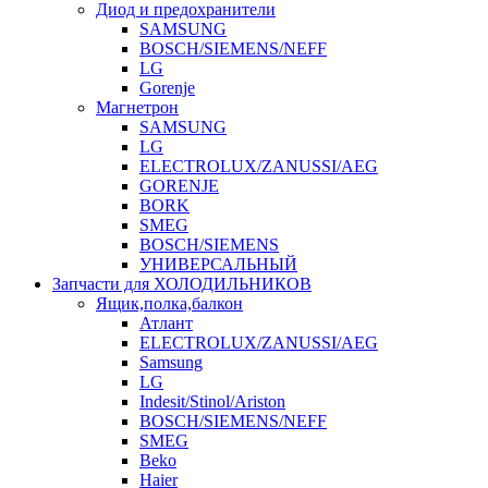
Диод и предохранители
SAMSUNG
BOSCH/SIEMENS/NEFF
LG
Gorenje
Магнетрон
SAMSUNG
LG
ELECTROLUX/ZANUSSI/AEG
GORENJE
BORK
SMEG
BOSCH/SIEMENS
УНИВЕРСАЛЬНЫЙ
Запчасти для ХОЛОДИЛЬНИКОВ
Ящик,полка,балкон
Атлант
ELECTROLUX/ZANUSSI/AEG
Samsung
LG
Indesit/Stinol/Ariston
BOSCH/SIEMENS/NEFF
SMEG
Beko
Haier