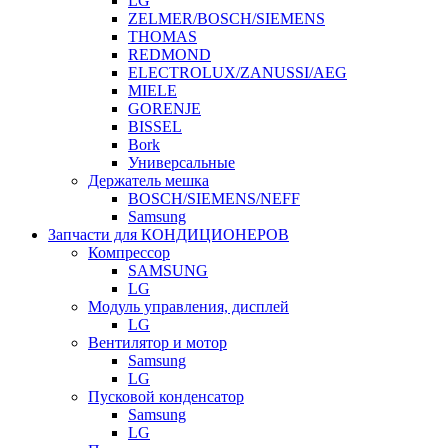
LG
ZELMER/BOSCH/SIEMENS
THOMAS
REDMOND
ELECTROLUX/ZANUSSI/AEG
MIELE
GORENJE
BISSEL
Bork
Универсальные
Держатель мешка
BOSCH/SIEMENS/NEFF
Samsung
Запчасти для КОНДИЦИОНЕРОВ
Компрессор
SAMSUNG
LG
Модуль управления, дисплей
LG
Вентилятор и мотор
Samsung
LG
Пусковой конденсатор
Samsung
LG