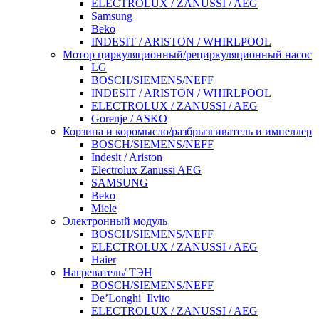
ELECTROLUX / ZANUSSI / AEG
Samsung
Beko
INDESIT / ARISTON / WHIRLPOOL
Мотор циркуляционный/рециркуляционный насос
LG
BOSCH/SIEMENS/NEFF
INDESIT / ARISTON / WHIRLPOOL
ELECTROLUX / ZANUSSI / AEG
Gorenje / ASKO
Корзина и коромысло/разбрызгиватель и импеллер
BOSCH/SIEMENS/NEFF
Indesit / Ariston
Electrolux Zanussi AEG
SAMSUNG
Beko
Miele
Электронный модуль
BOSCH/SIEMENS/NEFF
ELECTROLUX / ZANUSSI / AEG
Haier
Нагреватель/ ТЭН
BOSCH/SIEMENS/NEFF
De’Longhi_Ilvito
ELECTROLUX / ZANUSSI / AEG