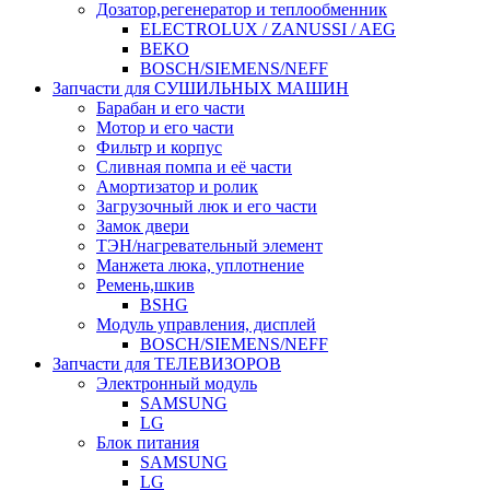
Дозатор,регенератор и теплообменник
ELECTROLUX / ZANUSSI / AEG
BEKO
BOSCH/SIEMENS/NEFF
Запчасти для СУШИЛЬНЫХ МАШИН
Барабан и его части
Мотор и его части
Фильтр и корпус
Сливная помпа и её части
Амортизатор и ролик
Загрузочный люк и его части
Замок двери
ТЭН/нагревательный элемент
Манжета люка, уплотнение
Ремень,шкив
BSHG
Модуль управления, дисплей
BOSCH/SIEMENS/NEFF
Запчасти для ТЕЛЕВИЗОРОВ
Электронный модуль
SAMSUNG
LG
Блок питания
SAMSUNG
LG