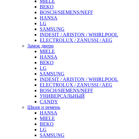
MIELE
BEKO
BOSCH/SIEMENS/NEFF
HANSA
LG
SAMSUNG
INDESIT / ARISTON / WHIRLPOOL
ELECTROLUX / ZANUSSI / AEG
Замок двери
MIELE
HANSA
BEKO
LG
SAMSUNG
INDESIT / ARISTON / WHIRLPOOL
ELECTROLUX / ZANUSSI / AEG
BOSCH/SIEMENS/NEFF
УНИВЕРСАЛЬНЫЙ
CANDY
Шкив и ремень
HANSA
MIELE
BEKO
LG
SAMSUNG