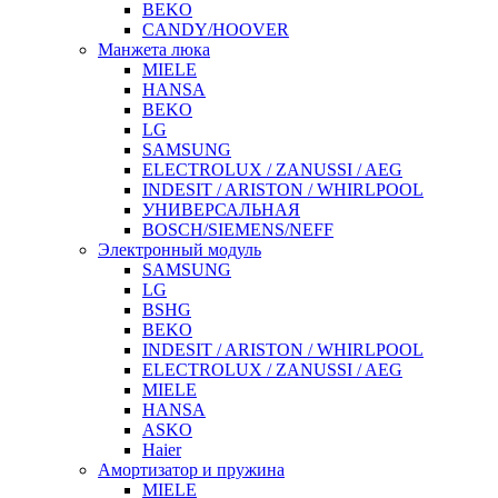
BEKO
CANDY/HOOVER
Манжета люка
MIELE
HANSA
BEKO
LG
SAMSUNG
ELECTROLUX / ZANUSSI / AEG
INDESIT / ARISTON / WHIRLPOOL
УНИВЕРСАЛЬНАЯ
BOSCH/SIEMENS/NEFF
Электронный модуль
SAMSUNG
LG
BSHG
BEKO
INDESIT / ARISTON / WHIRLPOOL
ELECTROLUX / ZANUSSI / AEG
MIELE
HANSA
ASKO
Haier
Амортизатор и пружина
MIELE