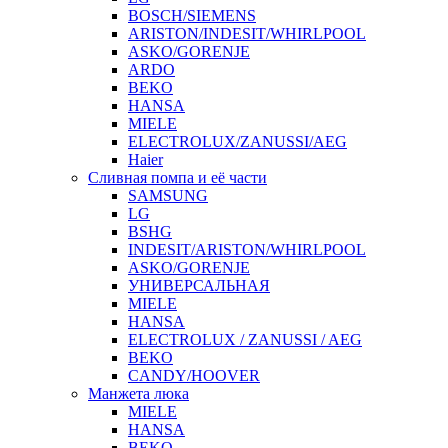
BOSCH/SIEMENS
ARISTON/INDESIT/WHIRLPOOL
ASKO/GORENJE
ARDO
BEKO
HANSA
MIELE
ELECTROLUX/ZANUSSI/AEG
Haier
Сливная помпа и её части
SAMSUNG
LG
BSHG
INDESIT/ARISTON/WHIRLPOOL
ASKO/GORENJE
УНИВЕРСАЛЬНАЯ
MIELE
HANSA
ELECTROLUX / ZANUSSI / AEG
BEKO
CANDY/HOOVER
Манжета люка
MIELE
HANSA
BEKO