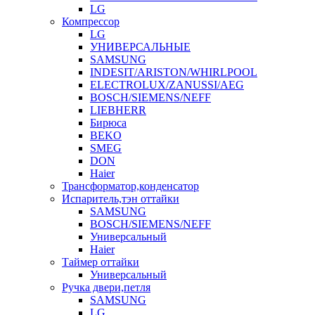
LG
Компрессор
LG
УНИВЕРСАЛЬНЫЕ
SAMSUNG
INDESIT/ARISTON/WHIRLPOOL
ELECTROLUX/ZANUSSI/AEG
BOSCH/SIEMENS/NEFF
LIEBHERR
Бирюса
BEKO
SMEG
DON
Haier
Трансформатор,конденсатор
Испаритель,тэн оттайки
SAMSUNG
BOSCH/SIEMENS/NEFF
Универсальный
Haier
Таймер оттайки
Универсальный
Ручка двери,петля
SAMSUNG
LG