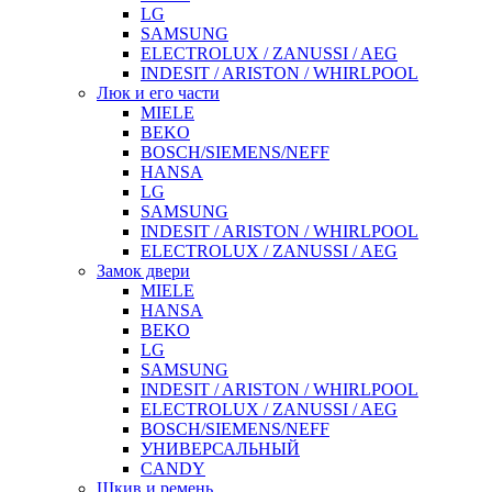
LG
SAMSUNG
ELECTROLUX / ZANUSSI / AEG
INDESIT / ARISTON / WHIRLPOOL
Люк и его части
MIELE
BEKO
BOSCH/SIEMENS/NEFF
HANSA
LG
SAMSUNG
INDESIT / ARISTON / WHIRLPOOL
ELECTROLUX / ZANUSSI / AEG
Замок двери
MIELE
HANSA
BEKO
LG
SAMSUNG
INDESIT / ARISTON / WHIRLPOOL
ELECTROLUX / ZANUSSI / AEG
BOSCH/SIEMENS/NEFF
УНИВЕРСАЛЬНЫЙ
CANDY
Шкив и ремень