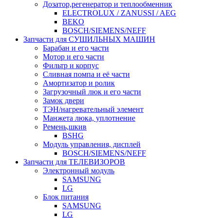
Дозатор,регенератор и теплообменник
ELECTROLUX / ZANUSSI / AEG
BEKO
BOSCH/SIEMENS/NEFF
Запчасти для СУШИЛЬНЫХ МАШИН
Барабан и его части
Мотор и его части
Фильтр и корпус
Сливная помпа и её части
Амортизатор и ролик
Загрузочный люк и его части
Замок двери
ТЭН/нагревательный элемент
Манжета люка, уплотнение
Ремень,шкив
BSHG
Модуль управления, дисплей
BOSCH/SIEMENS/NEFF
Запчасти для ТЕЛЕВИЗОРОВ
Электронный модуль
SAMSUNG
LG
Блок питания
SAMSUNG
LG