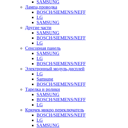
SAMSUNG
Лампа,проводка
BOSCH/SIEMENS/NEFF
LG
SAMSUNG
Другие части
SAMSUNG
BOSCH/SIEMENS/NEFF
LG
Сенсорная панель
SAMSUNG
LG
BOSCH/SIEMENS/NEFF
Электронный модуль,дисплей
LG
Samsung
BOSCH/SIEMENS/NEFF
Тарелка и ролики
SAMSUNG
BOSCH/SIEMENS/NEFF
LG
Крючек,микро переключатель
BOSCH/SIEMENS/NEFF
LG
SAMSUNG