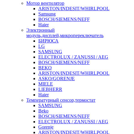
Мотор вентилятор
ARISTON/INDESIT/WHIRLPOOL
Samsung
BOSCH/SIEMENS/NEFF
Haier
Электронный
модуль,дисплей,микропереключатель
БИРЮСА
LG
SAMSUNG
ELECTROLUX / ZANUSSI / AEG
BOSCH/SIEMENS/NEFF
BEKO
ARISTON/INDESIT/WHIRLPOOL
ASKO/GORENJE
MIELE
LIEBHERR
Haier
Температурный сенсор,термостат
SAMSUNG
Beko
BOSCH/SIEMENS/NEFF
ELECTROLUX / ZANUSSI / AEG
Gorenje
ARISTON/INDESIT/WHIRLPOOL