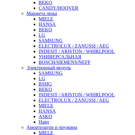
BEKO
CANDY/HOOVER
Манжета люка
MIELE
HANSA
BEKO
LG
SAMSUNG
ELECTROLUX / ZANUSSI / AEG
INDESIT / ARISTON / WHIRLPOOL
УНИВЕРСАЛЬНАЯ
BOSCH/SIEMENS/NEFF
Электронный модуль
SAMSUNG
LG
BSHG
BEKO
INDESIT / ARISTON / WHIRLPOOL
ELECTROLUX / ZANUSSI / AEG
MIELE
HANSA
ASKO
Haier
Амортизатор и пружина
MIELE