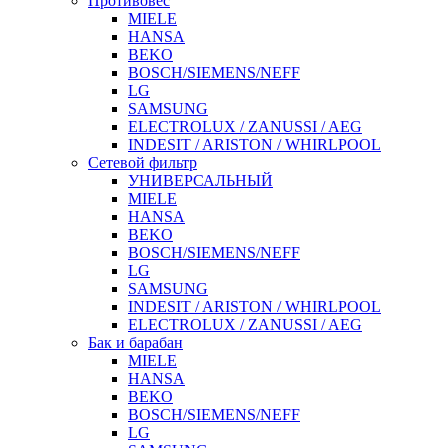
Противовес
MIELE
HANSA
BEKO
BOSCH/SIEMENS/NEFF
LG
SAMSUNG
ELECTROLUX / ZANUSSI / AEG
INDESIT / ARISTON / WHIRLPOOL
Сетевой фильтр
УНИВЕРСАЛЬНЫЙ
MIELE
HANSA
BEKO
BOSCH/SIEMENS/NEFF
LG
SAMSUNG
INDESIT / ARISTON / WHIRLPOOL
ELECTROLUX / ZANUSSI / AEG
Бак и барабан
MIELE
HANSA
BEKO
BOSCH/SIEMENS/NEFF
LG