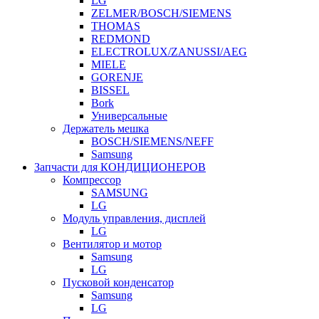
LG
ZELMER/BOSCH/SIEMENS
THOMAS
REDMOND
ELECTROLUX/ZANUSSI/AEG
MIELE
GORENJE
BISSEL
Bork
Универсальные
Держатель мешка
BOSCH/SIEMENS/NEFF
Samsung
Запчасти для КОНДИЦИОНЕРОВ
Компрессор
SAMSUNG
LG
Модуль управления, дисплей
LG
Вентилятор и мотор
Samsung
LG
Пусковой конденсатор
Samsung
LG