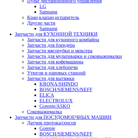
Пульт дистанционного управления
LG
Samsung
Кран,клапан,испаритель
Другие части
Samsung
Запчасти для КУХОННОЙ ТЕХНИКИ
Запчасти для кухонного комбайна
Запчасти для блендера
Запчасти мясорубки и миксера
Запчасти для мультиварки и соковыжималки
Запчасти для кофемашины
Запчасти для хлебопечи
Утюгов и паровых станций
Запчасти для вытяжки
KRONA/SHINDO
BOSCH/SIEMENS/NEFF
ELICA
ELECTROLUX
Gorenje/ASKO
Соковыжималка
Запчасти для ПОСУДОМОЕЧНЫХ МАШИН
Датчик протока/сенсор
Gorenje
BOSCH/SIEMENS/NEFF