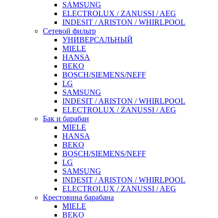
SAMSUNG
ELECTROLUX / ZANUSSI / AEG
INDESIT / ARISTON / WHIRLPOOL
Сетевой фильтр
УНИВЕРСАЛЬНЫЙ
MIELE
HANSA
BEKO
BOSCH/SIEMENS/NEFF
LG
SAMSUNG
INDESIT / ARISTON / WHIRLPOOL
ELECTROLUX / ZANUSSI / AEG
Бак и барабан
MIELE
HANSA
BEKO
BOSCH/SIEMENS/NEFF
LG
SAMSUNG
INDESIT / ARISTON / WHIRLPOOL
ELECTROLUX / ZANUSSI / AEG
Крестовина барабана
MIELE
BEKO