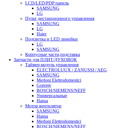
LCD/LED/PDP панель
SAMSUNG
LG
Пульт дистанционного управления
SAMSUNG
LG
Haier
Подсветка и LED линейки
LG
SAMSUNG
Корпусные части,подставка
Запчасти для ПЛИТ/ДУХОВОК
Таймер,модуль управления
ELECTROLUUX / ZANUSSI / AEG
SAMSUNG
Merloni Elettrodomestici
Gorenje
BOSCH/SIEMENS/NEFF
Универсальные
Hansa
Мотор вентилятор
SAMSUNG
Hansa
Merloni Elettrodomestici
BOSCH/SIEMENS/NEFF