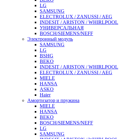
LG
SAMSUNG
ELECTROLUX / ZANUSSI / AEG
INDESIT / ARISTON / WHIRLPOOL
УНИВЕРСАЛЬНАЯ
BOSCH/SIEMENS/NEFF
Электронный модуль
SAMSUNG
LG
BSHG
BEKO
INDESIT / ARISTON / WHIRLPOOL
ELECTROLUX / ZANUSSI / AEG
MIELE
HANSA
ASKO
Haier
Амортизатор и пружина
MIELE
HANSA
BEKO
BOSCH/SIEMENS/NEFF
LG
SAMSUNG