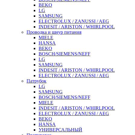
BEKO
LG
SAMSUNG
ELECTROLUX / ZANUSSI / AEG
INDESIT / ARISTON / WHIRLPOOL
Проводка и шнур питания
MIELE
HANSA
BEKO
BOSCH/SIEMENS/NEFF
LG
SAMSUNG
INDESIT / ARISTON / WHIRLPOOL
ELECTROLUX / ZANUSSI / AEG
Патрубок
LG
SAMSUNG
BOSCH/SIEMENS/NEFF
MIELE
INDESIT / ARISTON / WHIRLPOOL
ELECTROLUX / ZANUSSI / AEG
BEKO
HANSA
УНИВЕРСАЛЬНЫЙ