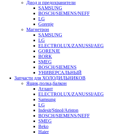
Диод и предохранители
SAMSUNG
BOSCH/SIEMENS/NEFF
LG
Gorenje
Магнетрон
SAMSUNG
LG
ELECTROLUX/ZANUSSI/AEG
GORENJE
BORK
SMEG
BOSCH/SIEMENS
УНИВЕРСАЛЬНЫЙ
Запчасти для ХОЛОДИЛЬНИКОВ
Ящик,полка,балкон
Атлант
ELECTROLUX/ZANUSSI/AEG
Samsung
LG
Indesit/Stinol/Ariston
BOSCH/SIEMENS/NEFF
SMEG
Beko
Haier