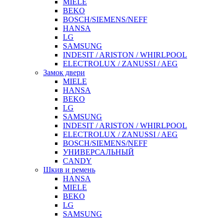
MIELE
BEKO
BOSCH/SIEMENS/NEFF
HANSA
LG
SAMSUNG
INDESIT / ARISTON / WHIRLPOOL
ELECTROLUX / ZANUSSI / AEG
Замок двери
MIELE
HANSA
BEKO
LG
SAMSUNG
INDESIT / ARISTON / WHIRLPOOL
ELECTROLUX / ZANUSSI / AEG
BOSCH/SIEMENS/NEFF
УНИВЕРСАЛЬНЫЙ
CANDY
Шкив и ремень
HANSA
MIELE
BEKO
LG
SAMSUNG