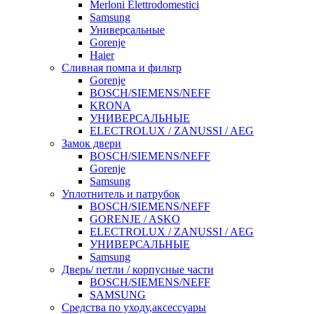
Merloni Elettrodomestici
Samsung
Универсальные
Gorenje
Haier
Сливная помпа и фильтр
Gorenje
BOSCH/SIEMENS/NEFF
KRONA
УНИВЕРСАЛЬНЫЕ
ELECTROLUX / ZANUSSI / AEG
Замок двери
BOSCH/SIEMENS/NEFF
Gorenje
Samsung
Уплотнитель и патрубок
BOSCH/SIEMENS/NEFF
GORENJE / ASKO
ELECTROLUX / ZANUSSI / AEG
УНИВЕРСАЛЬНЫЕ
Samsung
Дверь/ петли / корпусные части
BOSCH/SIEMENS/NEFF
SAMSUNG
Средства по уходу,аксессуары