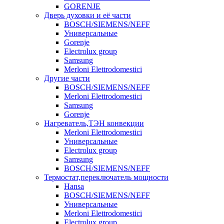
GORENJE
Дверь духовки и её части
BOSCH/SIEMENS/NEFF
Универсальные
Gorenje
Electrolux group
Samsung
Merloni Elettrodomestici
Другие части
BOSCH/SIEMENS/NEFF
Merloni Elettrodomestici
Samsung
Gorenje
Нагреватель,ТЭН конвекции
Merloni Elettrodomestici
Универсальные
Electrolux group
Samsung
BOSCH/SIEMENS/NEFF
Термостат,переключатель мощности
Hansa
BOSCH/SIEMENS/NEFF
Универсальные
Merloni Elettrodomestici
Electrolux group