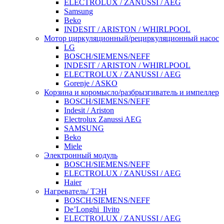
ELECTROLUX / ZANUSSI / AEG
Samsung
Beko
INDESIT / ARISTON / WHIRLPOOL
Мотор циркуляционный/рециркуляционный насос
LG
BOSCH/SIEMENS/NEFF
INDESIT / ARISTON / WHIRLPOOL
ELECTROLUX / ZANUSSI / AEG
Gorenje / ASKO
Корзина и коромысло/разбрызгиватель и импеллер
BOSCH/SIEMENS/NEFF
Indesit / Ariston
Electrolux Zanussi AEG
SAMSUNG
Beko
Miele
Электронный модуль
BOSCH/SIEMENS/NEFF
ELECTROLUX / ZANUSSI / AEG
Haier
Нагреватель/ ТЭН
BOSCH/SIEMENS/NEFF
De’Longhi_Ilvito
ELECTROLUX / ZANUSSI / AEG