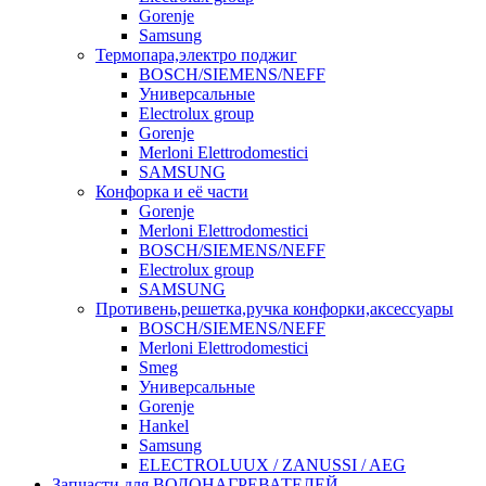
Gorenje
Samsung
Термопара,электро поджиг
BOSCH/SIEMENS/NEFF
Универсальные
Electrolux group
Gorenje
Merloni Elettrodomestici
SAMSUNG
Конфорка и её части
Gorenje
Merloni Elettrodomestici
BOSCH/SIEMENS/NEFF
Electrolux group
SAMSUNG
Противень,решетка,ручка конфорки,аксессуары
BOSCH/SIEMENS/NEFF
Merloni Elettrodomestici
Smeg
Универсальные
Gorenje
Hankel
Samsung
ELECTROLUUX / ZANUSSI / AEG
Запчасти для ВОДОНАГРЕВАТЕЛЕЙ