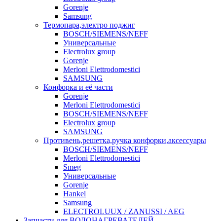
Gorenje
Samsung
Термопара,электро поджиг
BOSCH/SIEMENS/NEFF
Универсальные
Electrolux group
Gorenje
Merloni Elettrodomestici
SAMSUNG
Конфорка и её части
Gorenje
Merloni Elettrodomestici
BOSCH/SIEMENS/NEFF
Electrolux group
SAMSUNG
Противень,решетка,ручка конфорки,аксессуары
BOSCH/SIEMENS/NEFF
Merloni Elettrodomestici
Smeg
Универсальные
Gorenje
Hankel
Samsung
ELECTROLUUX / ZANUSSI / AEG
Запчасти для ВОДОНАГРЕВАТЕЛЕЙ