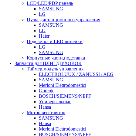
LCD/LED/PDP панель
SAMSUNG
LG
Пульт дистанционного управления
SAMSUNG
LG
Haier
Подсветка и LED линейки
LG
SAMSUNG
Корпусные части,подставка
Запчасти для ПЛИТ/ДУХОВОК
Таймер,модуль управления
ELECTROLUUX / ZANUSSI / AEG
SAMSUNG
Merloni Elettrodomestici
Gorenje
BOSCH/SIEMENS/NEFF
Универсальные
Hansa
Мотор вентилятор
SAMSUNG
Hansa
Merloni Elettrodomestici
BOSCH/SIEMENS/NEFF