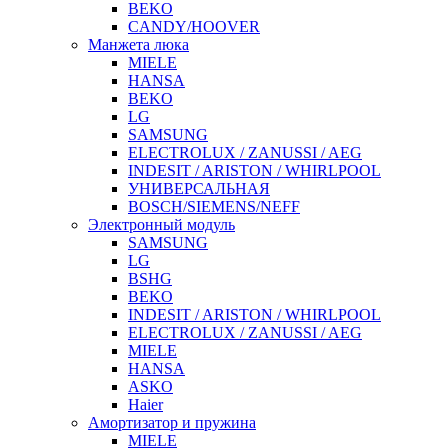
BEKO
CANDY/HOOVER
Манжета люка
MIELE
HANSA
BEKO
LG
SAMSUNG
ELECTROLUX / ZANUSSI / AEG
INDESIT / ARISTON / WHIRLPOOL
УНИВЕРСАЛЬНАЯ
BOSCH/SIEMENS/NEFF
Электронный модуль
SAMSUNG
LG
BSHG
BEKO
INDESIT / ARISTON / WHIRLPOOL
ELECTROLUX / ZANUSSI / AEG
MIELE
HANSA
ASKO
Haier
Амортизатор и пружина
MIELE