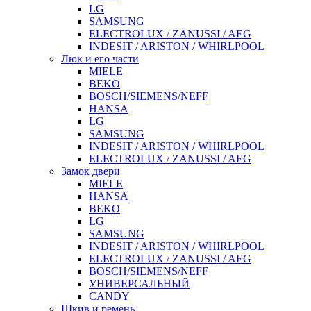
LG
SAMSUNG
ELECTROLUX / ZANUSSI / AEG
INDESIT / ARISTON / WHIRLPOOL
Люк и его части
MIELE
BEKO
BOSCH/SIEMENS/NEFF
HANSA
LG
SAMSUNG
INDESIT / ARISTON / WHIRLPOOL
ELECTROLUX / ZANUSSI / AEG
Замок двери
MIELE
HANSA
BEKO
LG
SAMSUNG
INDESIT / ARISTON / WHIRLPOOL
ELECTROLUX / ZANUSSI / AEG
BOSCH/SIEMENS/NEFF
УНИВЕРСАЛЬНЫЙ
CANDY
Шкив и ремень