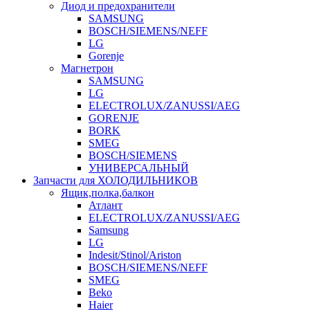
Диод и предохранители
SAMSUNG
BOSCH/SIEMENS/NEFF
LG
Gorenje
Магнетрон
SAMSUNG
LG
ELECTROLUX/ZANUSSI/AEG
GORENJE
BORK
SMEG
BOSCH/SIEMENS
УНИВЕРСАЛЬНЫЙ
Запчасти для ХОЛОДИЛЬНИКОВ
Ящик,полка,балкон
Атлант
ELECTROLUX/ZANUSSI/AEG
Samsung
LG
Indesit/Stinol/Ariston
BOSCH/SIEMENS/NEFF
SMEG
Beko
Haier