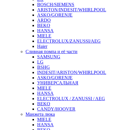
BOSCH/SIEMENS
ARISTON/INDESIT/WHIRLPOOL
ASKO/GORENJE
ARDO
BEKO
HANSA
MIELE
ELECTROLUX/ZANUSSI/AEG
Haier
Сливная помпа и её части
SAMSUNG
LG
BSHG
INDESIT/ARISTON/WHIRLPOOL
ASKO/GORENJE
УНИВЕРСАЛЬНАЯ
MIELE
HANSA
ELECTROLUX / ZANUSSI / AEG
BEKO
CANDY/HOOVER
Манжета люка
MIELE
HANSA
BEKO