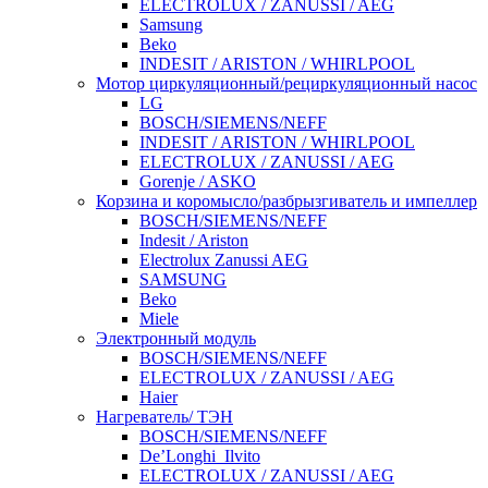
ELECTROLUX / ZANUSSI / AEG
Samsung
Beko
INDESIT / ARISTON / WHIRLPOOL
Мотор циркуляционный/рециркуляционный насос
LG
BOSCH/SIEMENS/NEFF
INDESIT / ARISTON / WHIRLPOOL
ELECTROLUX / ZANUSSI / AEG
Gorenje / ASKO
Корзина и коромысло/разбрызгиватель и импеллер
BOSCH/SIEMENS/NEFF
Indesit / Ariston
Electrolux Zanussi AEG
SAMSUNG
Beko
Miele
Электронный модуль
BOSCH/SIEMENS/NEFF
ELECTROLUX / ZANUSSI / AEG
Haier
Нагреватель/ ТЭН
BOSCH/SIEMENS/NEFF
De’Longhi_Ilvito
ELECTROLUX / ZANUSSI / AEG