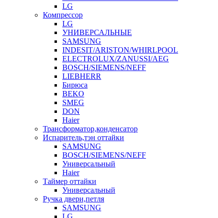
LG
Компрессор
LG
УНИВЕРСАЛЬНЫЕ
SAMSUNG
INDESIT/ARISTON/WHIRLPOOL
ELECTROLUX/ZANUSSI/AEG
BOSCH/SIEMENS/NEFF
LIEBHERR
Бирюса
BEKO
SMEG
DON
Haier
Трансформатор,конденсатор
Испаритель,тэн оттайки
SAMSUNG
BOSCH/SIEMENS/NEFF
Универсальный
Haier
Таймер оттайки
Универсальный
Ручка двери,петля
SAMSUNG
LG