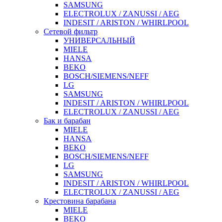
SAMSUNG
ELECTROLUX / ZANUSSI / AEG
INDESIT / ARISTON / WHIRLPOOL
Сетевой фильтр
УНИВЕРСАЛЬНЫЙ
MIELE
HANSA
BEKO
BOSCH/SIEMENS/NEFF
LG
SAMSUNG
INDESIT / ARISTON / WHIRLPOOL
ELECTROLUX / ZANUSSI / AEG
Бак и барабан
MIELE
HANSA
BEKO
BOSCH/SIEMENS/NEFF
LG
SAMSUNG
INDESIT / ARISTON / WHIRLPOOL
ELECTROLUX / ZANUSSI / AEG
Крестовина барабана
MIELE
BEKO