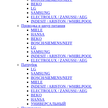
BEKO
LG
SAMSUNG
ELECTROLUX / ZANUSSI / AEG
INDESIT / ARISTON / WHIRLPOOL
Проводка и шнур питания
MIELE
HANSA
BEKO
BOSCH/SIEMENS/NEFF
LG
SAMSUNG
INDESIT / ARISTON / WHIRLPOOL
ELECTROLUX / ZANUSSI / AEG
Патрубок
LG
SAMSUNG
BOSCH/SIEMENS/NEFF
MIELE
INDESIT / ARISTON / WHIRLPOOL
ELECTROLUX / ZANUSSI / AEG
BEKO
HANSA
УНИВЕРСАЛЬНЫЙ