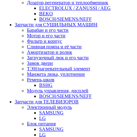
Дозатор,регенератор и теплообменник
ELECTROLUX / ZANUSSI / AEG
BEKO
BOSCH/SIEMENS/NEFF
Запчасти для СУШИЛЬНЫХ МАШИН
Барабан и его части
Мотор и его части
Фильтр и корпус
Сливная помпа и её части
Амортизатор и ролик
Загрузочный люк и его части
Замок двери
ТЭН/нагревательный элемент
Манжета люка, уплотнение
Ремень,шкив
BSHG
Модуль управления, дисплей
BOSCH/SIEMENS/NEFF
Запчасти для ТЕЛЕВИЗОРОВ
Электронный модуль
SAMSUNG
LG
Блок питания
SAMSUNG
LG