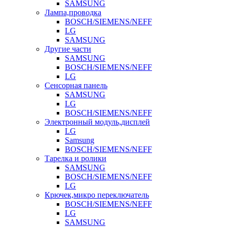
SAMSUNG
Лампа,проводка
BOSCH/SIEMENS/NEFF
LG
SAMSUNG
Другие части
SAMSUNG
BOSCH/SIEMENS/NEFF
LG
Сенсорная панель
SAMSUNG
LG
BOSCH/SIEMENS/NEFF
Электронный модуль,дисплей
LG
Samsung
BOSCH/SIEMENS/NEFF
Тарелка и ролики
SAMSUNG
BOSCH/SIEMENS/NEFF
LG
Крючек,микро переключатель
BOSCH/SIEMENS/NEFF
LG
SAMSUNG