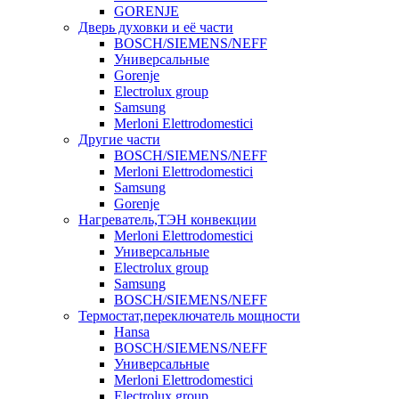
GORENJE
Дверь духовки и её части
BOSCH/SIEMENS/NEFF
Универсальные
Gorenje
Electrolux group
Samsung
Merloni Elettrodomestici
Другие части
BOSCH/SIEMENS/NEFF
Merloni Elettrodomestici
Samsung
Gorenje
Нагреватель,ТЭН конвекции
Merloni Elettrodomestici
Универсальные
Electrolux group
Samsung
BOSCH/SIEMENS/NEFF
Термостат,переключатель мощности
Hansa
BOSCH/SIEMENS/NEFF
Универсальные
Merloni Elettrodomestici
Electrolux group