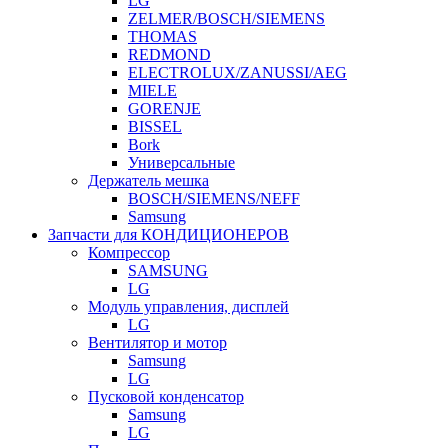
LG
ZELMER/BOSCH/SIEMENS
THOMAS
REDMOND
ELECTROLUX/ZANUSSI/AEG
MIELE
GORENJE
BISSEL
Bork
Универсальные
Держатель мешка
BOSCH/SIEMENS/NEFF
Samsung
Запчасти для КОНДИЦИОНЕРОВ
Компрессор
SAMSUNG
LG
Модуль управления, дисплей
LG
Вентилятор и мотор
Samsung
LG
Пусковой конденсатор
Samsung
LG