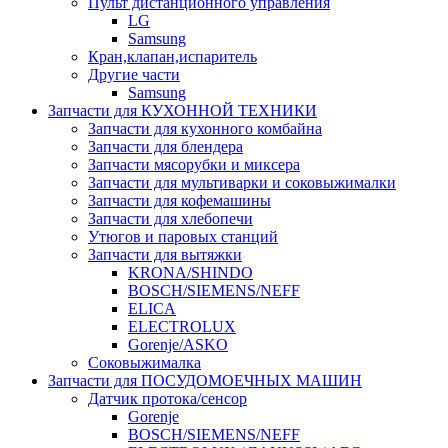
Пульт дистанционного управления
LG
Samsung
Кран,клапан,испаритель
Другие части
Samsung
Запчасти для КУХОННОЙ ТЕХНИКИ
Запчасти для кухонного комбайна
Запчасти для блендера
Запчасти мясорубки и миксера
Запчасти для мультиварки и соковыжималки
Запчасти для кофемашины
Запчасти для хлебопечи
Утюгов и паровых станций
Запчасти для вытяжки
KRONA/SHINDO
BOSCH/SIEMENS/NEFF
ELICA
ELECTROLUX
Gorenje/ASKO
Соковыжималка
Запчасти для ПОСУДОМОЕЧНЫХ МАШИН
Датчик протока/сенсор
Gorenje
BOSCH/SIEMENS/NEFF