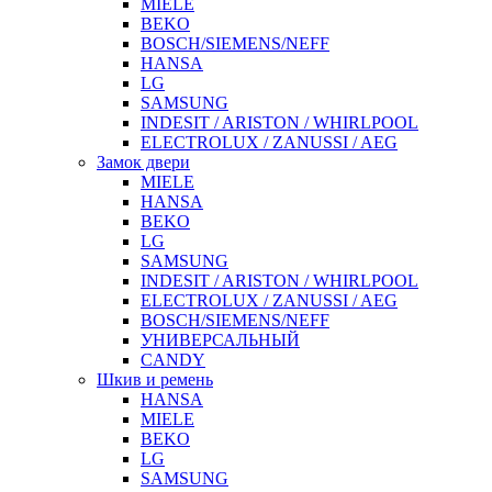
MIELE
BEKO
BOSCH/SIEMENS/NEFF
HANSA
LG
SAMSUNG
INDESIT / ARISTON / WHIRLPOOL
ELECTROLUX / ZANUSSI / AEG
Замок двери
MIELE
HANSA
BEKO
LG
SAMSUNG
INDESIT / ARISTON / WHIRLPOOL
ELECTROLUX / ZANUSSI / AEG
BOSCH/SIEMENS/NEFF
УНИВЕРСАЛЬНЫЙ
CANDY
Шкив и ремень
HANSA
MIELE
BEKO
LG
SAMSUNG