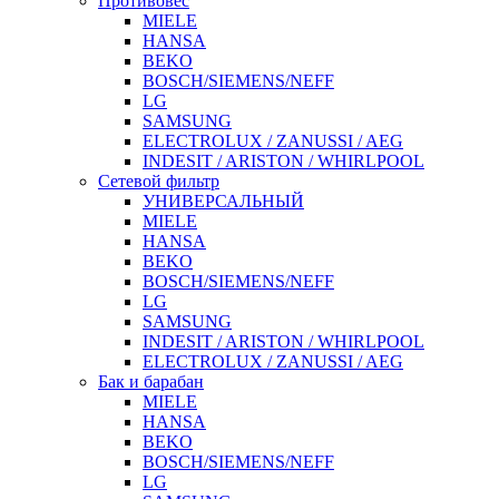
Противовес
MIELE
HANSA
BEKO
BOSCH/SIEMENS/NEFF
LG
SAMSUNG
ELECTROLUX / ZANUSSI / AEG
INDESIT / ARISTON / WHIRLPOOL
Сетевой фильтр
УНИВЕРСАЛЬНЫЙ
MIELE
HANSA
BEKO
BOSCH/SIEMENS/NEFF
LG
SAMSUNG
INDESIT / ARISTON / WHIRLPOOL
ELECTROLUX / ZANUSSI / AEG
Бак и барабан
MIELE
HANSA
BEKO
BOSCH/SIEMENS/NEFF
LG