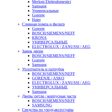
Merloni Elettrodomestici
Samsung
Универсальные
Gorenje
Haier
Сливная помпа и фильтр
Gorenje
BOSCH/SIEMENS/NEFF
KRONA
УНИВЕРСАЛЬНЫЕ
ELECTROLUX / ZANUSSI / AEG
Замок двери
BOSCH/SIEMENS/NEFF
Gorenje
Samsung
Уплотнитель и патрубок
BOSCH/SIEMENS/NEFF
GORENJE / ASKO
ELECTROLUX / ZANUSSI / AEG
УНИВЕРСАЛЬНЫЕ
Samsung
Дверь/ петли / корпусные части
BOSCH/SIEMENS/NEFF
SAMSUNG
Средства по уходу,аксессуары