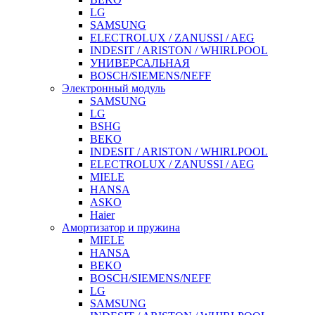
LG
SAMSUNG
ELECTROLUX / ZANUSSI / AEG
INDESIT / ARISTON / WHIRLPOOL
УНИВЕРСАЛЬНАЯ
BOSCH/SIEMENS/NEFF
Электронный модуль
SAMSUNG
LG
BSHG
BEKO
INDESIT / ARISTON / WHIRLPOOL
ELECTROLUX / ZANUSSI / AEG
MIELE
HANSA
ASKO
Haier
Амортизатор и пружина
MIELE
HANSA
BEKO
BOSCH/SIEMENS/NEFF
LG
SAMSUNG