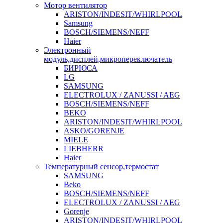
Мотор вентилятор
ARISTON/INDESIT/WHIRLPOOL
Samsung
BOSCH/SIEMENS/NEFF
Haier
Электронный
модуль,дисплей,микропереключатель
БИРЮСА
LG
SAMSUNG
ELECTROLUX / ZANUSSI / AEG
BOSCH/SIEMENS/NEFF
BEKO
ARISTON/INDESIT/WHIRLPOOL
ASKO/GORENJE
MIELE
LIEBHERR
Haier
Температурный сенсор,термостат
SAMSUNG
Beko
BOSCH/SIEMENS/NEFF
ELECTROLUX / ZANUSSI / AEG
Gorenje
ARISTON/INDESIT/WHIRLPOOL