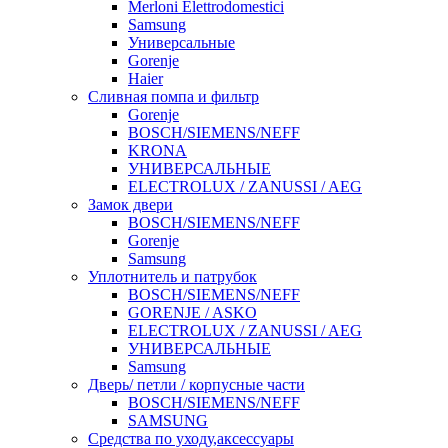
Merloni Elettrodomestici
Samsung
Универсальные
Gorenje
Haier
Сливная помпа и фильтр
Gorenje
BOSCH/SIEMENS/NEFF
KRONA
УНИВЕРСАЛЬНЫЕ
ELECTROLUX / ZANUSSI / AEG
Замок двери
BOSCH/SIEMENS/NEFF
Gorenje
Samsung
Уплотнитель и патрубок
BOSCH/SIEMENS/NEFF
GORENJE / ASKO
ELECTROLUX / ZANUSSI / AEG
УНИВЕРСАЛЬНЫЕ
Samsung
Дверь/ петли / корпусные части
BOSCH/SIEMENS/NEFF
SAMSUNG
Средства по уходу,аксессуары