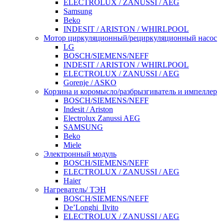
ELECTROLUX / ZANUSSI / AEG
Samsung
Beko
INDESIT / ARISTON / WHIRLPOOL
Мотор циркуляционный/рециркуляционный насос
LG
BOSCH/SIEMENS/NEFF
INDESIT / ARISTON / WHIRLPOOL
ELECTROLUX / ZANUSSI / AEG
Gorenje / ASKO
Корзина и коромысло/разбрызгиватель и импеллер
BOSCH/SIEMENS/NEFF
Indesit / Ariston
Electrolux Zanussi AEG
SAMSUNG
Beko
Miele
Электронный модуль
BOSCH/SIEMENS/NEFF
ELECTROLUX / ZANUSSI / AEG
Haier
Нагреватель/ ТЭН
BOSCH/SIEMENS/NEFF
De’Longhi_Ilvito
ELECTROLUX / ZANUSSI / AEG