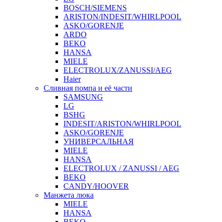
BOSCH/SIEMENS
ARISTON/INDESIT/WHIRLPOOL
ASKO/GORENJE
ARDO
BEKO
HANSA
MIELE
ELECTROLUX/ZANUSSI/AEG
Haier
Сливная помпа и её части
SAMSUNG
LG
BSHG
INDESIT/ARISTON/WHIRLPOOL
ASKO/GORENJE
УНИВЕРСАЛЬНАЯ
MIELE
HANSA
ELECTROLUX / ZANUSSI / AEG
BEKO
CANDY/HOOVER
Манжета люка
MIELE
HANSA
BEKO