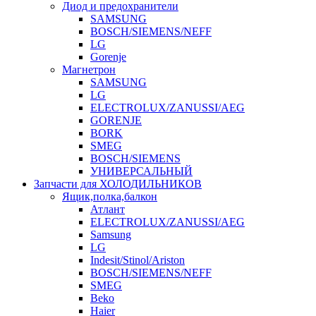
Диод и предохранители
SAMSUNG
BOSCH/SIEMENS/NEFF
LG
Gorenje
Магнетрон
SAMSUNG
LG
ELECTROLUX/ZANUSSI/AEG
GORENJE
BORK
SMEG
BOSCH/SIEMENS
УНИВЕРСАЛЬНЫЙ
Запчасти для ХОЛОДИЛЬНИКОВ
Ящик,полка,балкон
Атлант
ELECTROLUX/ZANUSSI/AEG
Samsung
LG
Indesit/Stinol/Ariston
BOSCH/SIEMENS/NEFF
SMEG
Beko
Haier