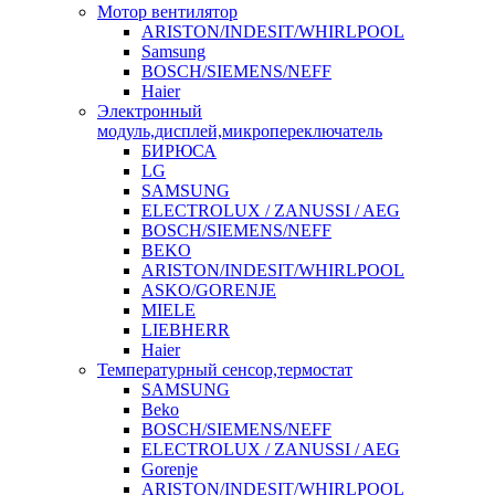
Мотор вентилятор
ARISTON/INDESIT/WHIRLPOOL
Samsung
BOSCH/SIEMENS/NEFF
Haier
Электронный
модуль,дисплей,микропереключатель
БИРЮСА
LG
SAMSUNG
ELECTROLUX / ZANUSSI / AEG
BOSCH/SIEMENS/NEFF
BEKO
ARISTON/INDESIT/WHIRLPOOL
ASKO/GORENJE
MIELE
LIEBHERR
Haier
Температурный сенсор,термостат
SAMSUNG
Beko
BOSCH/SIEMENS/NEFF
ELECTROLUX / ZANUSSI / AEG
Gorenje
ARISTON/INDESIT/WHIRLPOOL