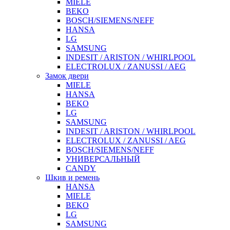
MIELE
BEKO
BOSCH/SIEMENS/NEFF
HANSA
LG
SAMSUNG
INDESIT / ARISTON / WHIRLPOOL
ELECTROLUX / ZANUSSI / AEG
Замок двери
MIELE
HANSA
BEKO
LG
SAMSUNG
INDESIT / ARISTON / WHIRLPOOL
ELECTROLUX / ZANUSSI / AEG
BOSCH/SIEMENS/NEFF
УНИВЕРСАЛЬНЫЙ
CANDY
Шкив и ремень
HANSA
MIELE
BEKO
LG
SAMSUNG