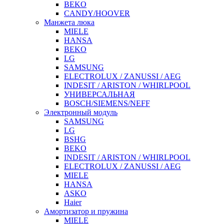
BEKO
CANDY/HOOVER
Манжета люка
MIELE
HANSA
BEKO
LG
SAMSUNG
ELECTROLUX / ZANUSSI / AEG
INDESIT / ARISTON / WHIRLPOOL
УНИВЕРСАЛЬНАЯ
BOSCH/SIEMENS/NEFF
Электронный модуль
SAMSUNG
LG
BSHG
BEKO
INDESIT / ARISTON / WHIRLPOOL
ELECTROLUX / ZANUSSI / AEG
MIELE
HANSA
ASKO
Haier
Амортизатор и пружина
MIELE