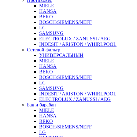
Противовес
MIELE
HANSA
BEKO
BOSCH/SIEMENS/NEFF
LG
SAMSUNG
ELECTROLUX / ZANUSSI / AEG
INDESIT / ARISTON / WHIRLPOOL
Сетевой фильтр
УНИВЕРСАЛЬНЫЙ
MIELE
HANSA
BEKO
BOSCH/SIEMENS/NEFF
LG
SAMSUNG
INDESIT / ARISTON / WHIRLPOOL
ELECTROLUX / ZANUSSI / AEG
Бак и барабан
MIELE
HANSA
BEKO
BOSCH/SIEMENS/NEFF
LG