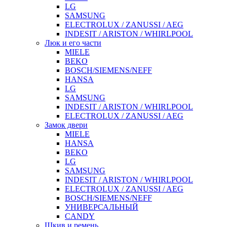
LG
SAMSUNG
ELECTROLUX / ZANUSSI / AEG
INDESIT / ARISTON / WHIRLPOOL
Люк и его части
MIELE
BEKO
BOSCH/SIEMENS/NEFF
HANSA
LG
SAMSUNG
INDESIT / ARISTON / WHIRLPOOL
ELECTROLUX / ZANUSSI / AEG
Замок двери
MIELE
HANSA
BEKO
LG
SAMSUNG
INDESIT / ARISTON / WHIRLPOOL
ELECTROLUX / ZANUSSI / AEG
BOSCH/SIEMENS/NEFF
УНИВЕРСАЛЬНЫЙ
CANDY
Шкив и ремень