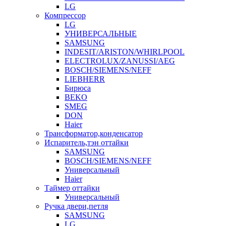
LG
Компрессор
LG
УНИВЕРСАЛЬНЫЕ
SAMSUNG
INDESIT/ARISTON/WHIRLPOOL
ELECTROLUX/ZANUSSI/AEG
BOSCH/SIEMENS/NEFF
LIEBHERR
Бирюса
BEKO
SMEG
DON
Haier
Трансформатор,конденсатор
Испаритель,тэн оттайки
SAMSUNG
BOSCH/SIEMENS/NEFF
Универсальный
Haier
Таймер оттайки
Универсальный
Ручка двери,петля
SAMSUNG
LG