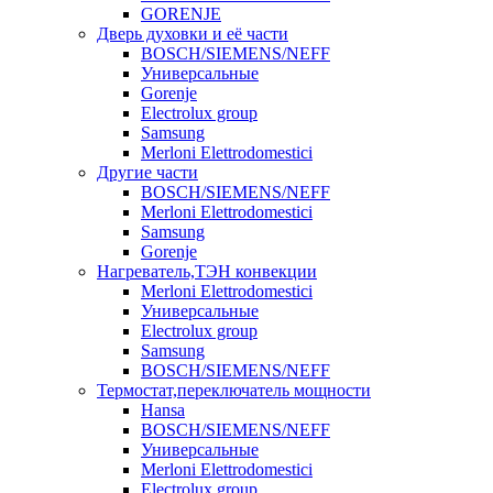
GORENJE
Дверь духовки и её части
BOSCH/SIEMENS/NEFF
Универсальные
Gorenje
Electrolux group
Samsung
Merloni Elettrodomestici
Другие части
BOSCH/SIEMENS/NEFF
Merloni Elettrodomestici
Samsung
Gorenje
Нагреватель,ТЭН конвекции
Merloni Elettrodomestici
Универсальные
Electrolux group
Samsung
BOSCH/SIEMENS/NEFF
Термостат,переключатель мощности
Hansa
BOSCH/SIEMENS/NEFF
Универсальные
Merloni Elettrodomestici
Electrolux group