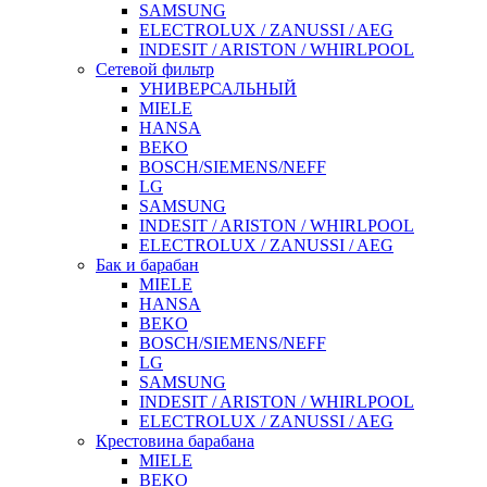
SAMSUNG
ELECTROLUX / ZANUSSI / AEG
INDESIT / ARISTON / WHIRLPOOL
Сетевой фильтр
УНИВЕРСАЛЬНЫЙ
MIELE
HANSA
BEKO
BOSCH/SIEMENS/NEFF
LG
SAMSUNG
INDESIT / ARISTON / WHIRLPOOL
ELECTROLUX / ZANUSSI / AEG
Бак и барабан
MIELE
HANSA
BEKO
BOSCH/SIEMENS/NEFF
LG
SAMSUNG
INDESIT / ARISTON / WHIRLPOOL
ELECTROLUX / ZANUSSI / AEG
Крестовина барабана
MIELE
BEKO