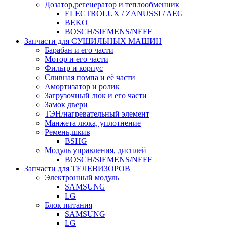
Дозатор,регенератор и теплообменник
ELECTROLUX / ZANUSSI / AEG
BEKO
BOSCH/SIEMENS/NEFF
Запчасти для СУШИЛЬНЫХ МАШИН
Барабан и его части
Мотор и его части
Фильтр и корпус
Сливная помпа и её части
Амортизатор и ролик
Загрузочный люк и его части
Замок двери
ТЭН/нагревательный элемент
Манжета люка, уплотнение
Ремень,шкив
BSHG
Модуль управления, дисплей
BOSCH/SIEMENS/NEFF
Запчасти для ТЕЛЕВИЗОРОВ
Электронный модуль
SAMSUNG
LG
Блок питания
SAMSUNG
LG