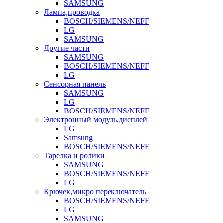
SAMSUNG
Лампа,проводка
BOSCH/SIEMENS/NEFF
LG
SAMSUNG
Другие части
SAMSUNG
BOSCH/SIEMENS/NEFF
LG
Сенсорная панель
SAMSUNG
LG
BOSCH/SIEMENS/NEFF
Электронный модуль,дисплей
LG
Samsung
BOSCH/SIEMENS/NEFF
Тарелка и ролики
SAMSUNG
BOSCH/SIEMENS/NEFF
LG
Крючек,микро переключатель
BOSCH/SIEMENS/NEFF
LG
SAMSUNG