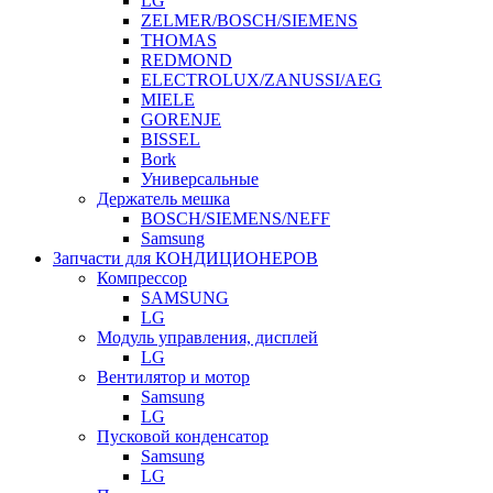
LG
ZELMER/BOSCH/SIEMENS
THOMAS
REDMOND
ELECTROLUX/ZANUSSI/AEG
MIELE
GORENJE
BISSEL
Bork
Универсальные
Держатель мешка
BOSCH/SIEMENS/NEFF
Samsung
Запчасти для КОНДИЦИОНЕРОВ
Компрессор
SAMSUNG
LG
Модуль управления, дисплей
LG
Вентилятор и мотор
Samsung
LG
Пусковой конденсатор
Samsung
LG