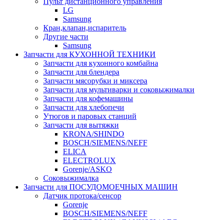
Пульт дистанционного управления
LG
Samsung
Кран,клапан,испаритель
Другие части
Samsung
Запчасти для КУХОННОЙ ТЕХНИКИ
Запчасти для кухонного комбайна
Запчасти для блендера
Запчасти мясорубки и миксера
Запчасти для мультиварки и соковыжималки
Запчасти для кофемашины
Запчасти для хлебопечи
Утюгов и паровых станций
Запчасти для вытяжки
KRONA/SHINDO
BOSCH/SIEMENS/NEFF
ELICA
ELECTROLUX
Gorenje/ASKO
Соковыжималка
Запчасти для ПОСУДОМОЕЧНЫХ МАШИН
Датчик протока/сенсор
Gorenje
BOSCH/SIEMENS/NEFF