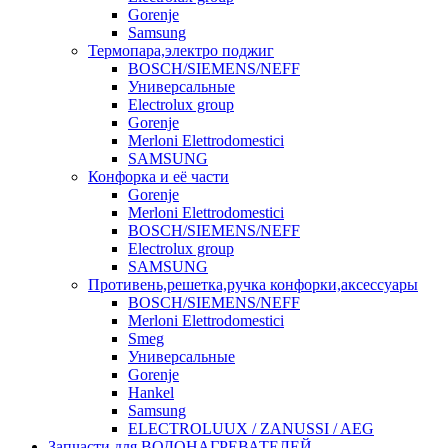
Gorenje
Samsung
Термопара,электро поджиг
BOSCH/SIEMENS/NEFF
Универсальные
Electrolux group
Gorenje
Merloni Elettrodomestici
SAMSUNG
Конфорка и её части
Gorenje
Merloni Elettrodomestici
BOSCH/SIEMENS/NEFF
Electrolux group
SAMSUNG
Противень,решетка,ручка конфорки,аксессуары
BOSCH/SIEMENS/NEFF
Merloni Elettrodomestici
Smeg
Универсальные
Gorenje
Hankel
Samsung
ELECTROLUUX / ZANUSSI / AEG
Запчасти для ВОДОНАГРЕВАТЕЛЕЙ