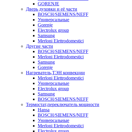
GORENJE
Дверь духовки и её части
BOSCH/SIEMENS/NEFF
Универсальные
Gorenje
Electrolux group
Samsung
Merloni Elettrodomestici
Другие части
BOSCH/SIEMENS/NEFF
Merloni Elettrodomestici
Samsung
Gorenje
Нагреватель,ТЭН конвекции
Merloni Elettrodomestici
Универсальные
Electrolux group
Samsung
BOSCH/SIEMENS/NEFF
Термостат,переключатель мощности
Hansa
BOSCH/SIEMENS/NEFF
Универсальные
Merloni Elettrodomestici
Electrolux group