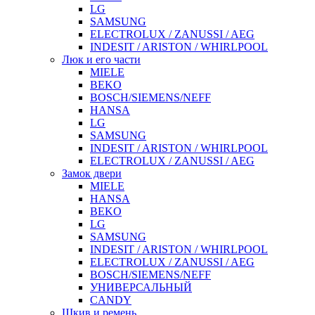
LG
SAMSUNG
ELECTROLUX / ZANUSSI / AEG
INDESIT / ARISTON / WHIRLPOOL
Люк и его части
MIELE
BEKO
BOSCH/SIEMENS/NEFF
HANSA
LG
SAMSUNG
INDESIT / ARISTON / WHIRLPOOL
ELECTROLUX / ZANUSSI / AEG
Замок двери
MIELE
HANSA
BEKO
LG
SAMSUNG
INDESIT / ARISTON / WHIRLPOOL
ELECTROLUX / ZANUSSI / AEG
BOSCH/SIEMENS/NEFF
УНИВЕРСАЛЬНЫЙ
CANDY
Шкив и ремень