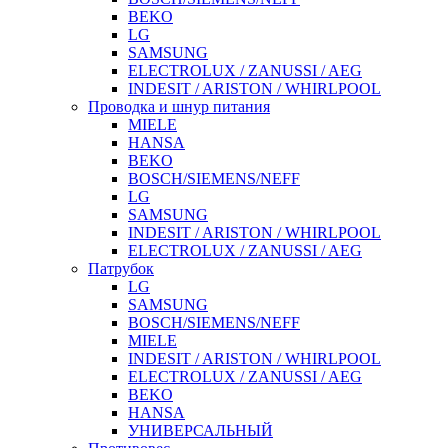
BEKO
LG
SAMSUNG
ELECTROLUX / ZANUSSI / AEG
INDESIT / ARISTON / WHIRLPOOL
Проводка и шнур питания
MIELE
HANSA
BEKO
BOSCH/SIEMENS/NEFF
LG
SAMSUNG
INDESIT / ARISTON / WHIRLPOOL
ELECTROLUX / ZANUSSI / AEG
Патрубок
LG
SAMSUNG
BOSCH/SIEMENS/NEFF
MIELE
INDESIT / ARISTON / WHIRLPOOL
ELECTROLUX / ZANUSSI / AEG
BEKO
HANSA
УНИВЕРСАЛЬНЫЙ