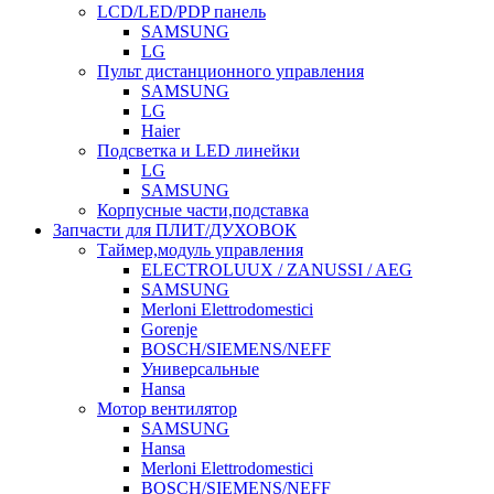
LCD/LED/PDP панель
SAMSUNG
LG
Пульт дистанционного управления
SAMSUNG
LG
Haier
Подсветка и LED линейки
LG
SAMSUNG
Корпусные части,подставка
Запчасти для ПЛИТ/ДУХОВОК
Таймер,модуль управления
ELECTROLUUX / ZANUSSI / AEG
SAMSUNG
Merloni Elettrodomestici
Gorenje
BOSCH/SIEMENS/NEFF
Универсальные
Hansa
Мотор вентилятор
SAMSUNG
Hansa
Merloni Elettrodomestici
BOSCH/SIEMENS/NEFF