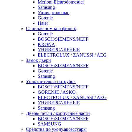
Merloni Elettrodomestici
Samsung
Универсальные
Gorenje
Haier
Сливная помпа и фильтр
Gorenje
BOSCH/SIEMENS/NEFF
KRONA
УНИВЕРСАЛЬНЫЕ
ELECTROLUX / ZANUSSI / AEG
Замок двери
BOSCH/SIEMENS/NEFF
Gorenje
Samsung
Уплотнитель и патрубок
BOSCH/SIEMENS/NEFF
GORENJE / ASKO
ELECTROLUX / ZANUSSI / AEG
УНИВЕРСАЛЬНЫЕ
Samsung
Дверь/ петли / корпусные части
BOSCH/SIEMENS/NEFF
SAMSUNG
Средства по уходу,аксессуары