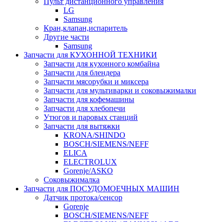
Пульт дистанционного управления
LG
Samsung
Кран,клапан,испаритель
Другие части
Samsung
Запчасти для КУХОННОЙ ТЕХНИКИ
Запчасти для кухонного комбайна
Запчасти для блендера
Запчасти мясорубки и миксера
Запчасти для мультиварки и соковыжималки
Запчасти для кофемашины
Запчасти для хлебопечи
Утюгов и паровых станций
Запчасти для вытяжки
KRONA/SHINDO
BOSCH/SIEMENS/NEFF
ELICA
ELECTROLUX
Gorenje/ASKO
Соковыжималка
Запчасти для ПОСУДОМОЕЧНЫХ МАШИН
Датчик протока/сенсор
Gorenje
BOSCH/SIEMENS/NEFF