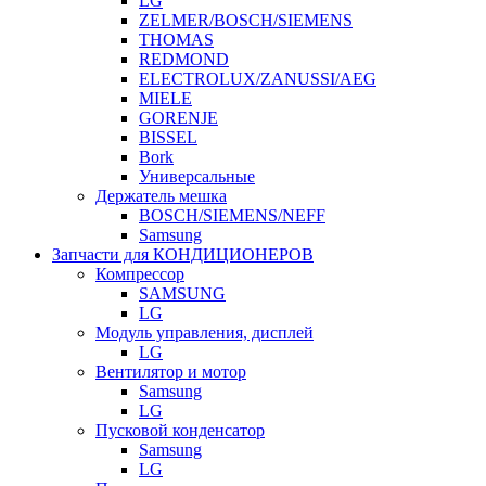
LG
ZELMER/BOSCH/SIEMENS
THOMAS
REDMOND
ELECTROLUX/ZANUSSI/AEG
MIELE
GORENJE
BISSEL
Bork
Универсальные
Держатель мешка
BOSCH/SIEMENS/NEFF
Samsung
Запчасти для КОНДИЦИОНЕРОВ
Компрессор
SAMSUNG
LG
Модуль управления, дисплей
LG
Вентилятор и мотор
Samsung
LG
Пусковой конденсатор
Samsung
LG