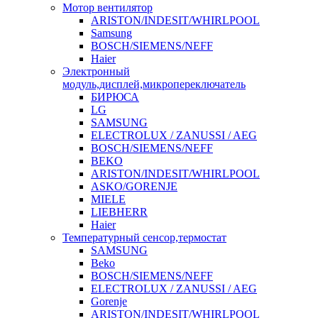
Мотор вентилятор
ARISTON/INDESIT/WHIRLPOOL
Samsung
BOSCH/SIEMENS/NEFF
Haier
Электронный
модуль,дисплей,микропереключатель
БИРЮСА
LG
SAMSUNG
ELECTROLUX / ZANUSSI / AEG
BOSCH/SIEMENS/NEFF
BEKO
ARISTON/INDESIT/WHIRLPOOL
ASKO/GORENJE
MIELE
LIEBHERR
Haier
Температурный сенсор,термостат
SAMSUNG
Beko
BOSCH/SIEMENS/NEFF
ELECTROLUX / ZANUSSI / AEG
Gorenje
ARISTON/INDESIT/WHIRLPOOL