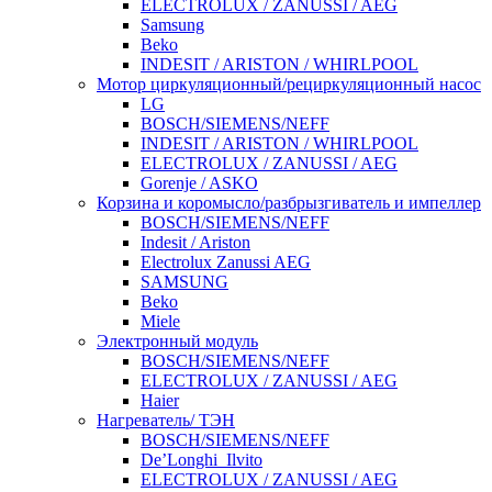
ELECTROLUX / ZANUSSI / AEG
Samsung
Beko
INDESIT / ARISTON / WHIRLPOOL
Мотор циркуляционный/рециркуляционный насос
LG
BOSCH/SIEMENS/NEFF
INDESIT / ARISTON / WHIRLPOOL
ELECTROLUX / ZANUSSI / AEG
Gorenje / ASKO
Корзина и коромысло/разбрызгиватель и импеллер
BOSCH/SIEMENS/NEFF
Indesit / Ariston
Electrolux Zanussi AEG
SAMSUNG
Beko
Miele
Электронный модуль
BOSCH/SIEMENS/NEFF
ELECTROLUX / ZANUSSI / AEG
Haier
Нагреватель/ ТЭН
BOSCH/SIEMENS/NEFF
De’Longhi_Ilvito
ELECTROLUX / ZANUSSI / AEG