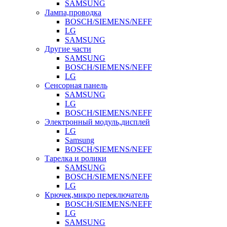
SAMSUNG
Лампа,проводка
BOSCH/SIEMENS/NEFF
LG
SAMSUNG
Другие части
SAMSUNG
BOSCH/SIEMENS/NEFF
LG
Сенсорная панель
SAMSUNG
LG
BOSCH/SIEMENS/NEFF
Электронный модуль,дисплей
LG
Samsung
BOSCH/SIEMENS/NEFF
Тарелка и ролики
SAMSUNG
BOSCH/SIEMENS/NEFF
LG
Крючек,микро переключатель
BOSCH/SIEMENS/NEFF
LG
SAMSUNG