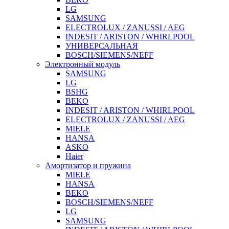
LG
SAMSUNG
ELECTROLUX / ZANUSSI / AEG
INDESIT / ARISTON / WHIRLPOOL
УНИВЕРСАЛЬНАЯ
BOSCH/SIEMENS/NEFF
Электронный модуль
SAMSUNG
LG
BSHG
BEKO
INDESIT / ARISTON / WHIRLPOOL
ELECTROLUX / ZANUSSI / AEG
MIELE
HANSA
ASKO
Haier
Амортизатор и пружина
MIELE
HANSA
BEKO
BOSCH/SIEMENS/NEFF
LG
SAMSUNG