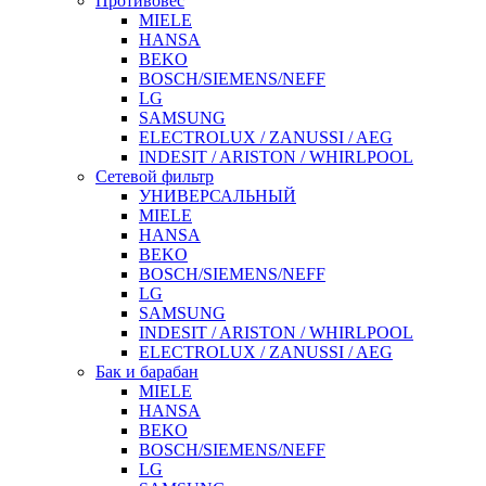
Противовес
MIELE
HANSA
BEKO
BOSCH/SIEMENS/NEFF
LG
SAMSUNG
ELECTROLUX / ZANUSSI / AEG
INDESIT / ARISTON / WHIRLPOOL
Сетевой фильтр
УНИВЕРСАЛЬНЫЙ
MIELE
HANSA
BEKO
BOSCH/SIEMENS/NEFF
LG
SAMSUNG
INDESIT / ARISTON / WHIRLPOOL
ELECTROLUX / ZANUSSI / AEG
Бак и барабан
MIELE
HANSA
BEKO
BOSCH/SIEMENS/NEFF
LG