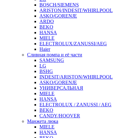
BOSCH/SIEMENS
ARISTON/INDESIT/WHIRLPOOL
ASKO/GORENJE
ARDO
BEKO
HANSA
MIELE
ELECTROLUX/ZANUSSI/AEG
Haier
Сливная помпа и её части
SAMSUNG
LG
BSHG
INDESIT/ARISTON/WHIRLPOOL
ASKO/GORENJE
УНИВЕРСАЛЬНАЯ
MIELE
HANSA
ELECTROLUX / ZANUSSI / AEG
BEKO
CANDY/HOOVER
Манжета люка
MIELE
HANSA
BEKO