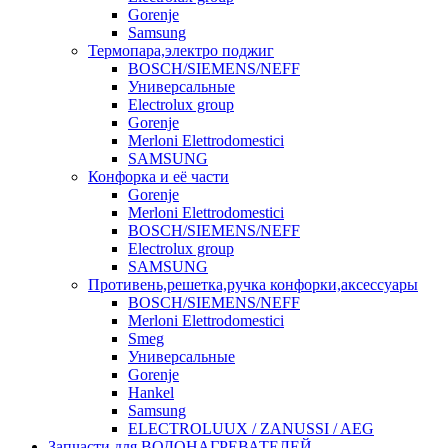
Gorenje
Samsung
Термопара,электро поджиг
BOSCH/SIEMENS/NEFF
Универсальные
Electrolux group
Gorenje
Merloni Elettrodomestici
SAMSUNG
Конфорка и её части
Gorenje
Merloni Elettrodomestici
BOSCH/SIEMENS/NEFF
Electrolux group
SAMSUNG
Противень,решетка,ручка конфорки,аксессуары
BOSCH/SIEMENS/NEFF
Merloni Elettrodomestici
Smeg
Универсальные
Gorenje
Hankel
Samsung
ELECTROLUUX / ZANUSSI / AEG
Запчасти для ВОДОНАГРЕВАТЕЛЕЙ