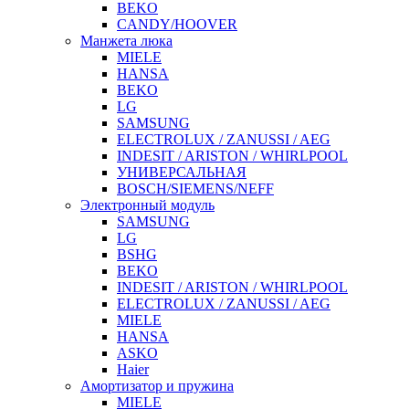
BEKO
CANDY/HOOVER
Манжета люка
MIELE
HANSA
BEKO
LG
SAMSUNG
ELECTROLUX / ZANUSSI / AEG
INDESIT / ARISTON / WHIRLPOOL
УНИВЕРСАЛЬНАЯ
BOSCH/SIEMENS/NEFF
Электронный модуль
SAMSUNG
LG
BSHG
BEKO
INDESIT / ARISTON / WHIRLPOOL
ELECTROLUX / ZANUSSI / AEG
MIELE
HANSA
ASKO
Haier
Амортизатор и пружина
MIELE