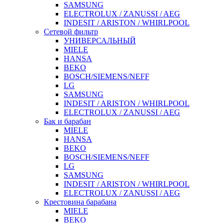
SAMSUNG
ELECTROLUX / ZANUSSI / AEG
INDESIT / ARISTON / WHIRLPOOL
Сетевой фильтр
УНИВЕРСАЛЬНЫЙ
MIELE
HANSA
BEKO
BOSCH/SIEMENS/NEFF
LG
SAMSUNG
INDESIT / ARISTON / WHIRLPOOL
ELECTROLUX / ZANUSSI / AEG
Бак и барабан
MIELE
HANSA
BEKO
BOSCH/SIEMENS/NEFF
LG
SAMSUNG
INDESIT / ARISTON / WHIRLPOOL
ELECTROLUX / ZANUSSI / AEG
Крестовина барабана
MIELE
BEKO