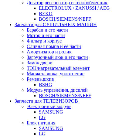
Дозатор,регенератор и теплообменник
ELECTROLUX / ZANUSSI / AEG
BEKO
BOSCH/SIEMENS/NEFF
Запчасти для СУШИЛЬНЫХ МАШИН
Барабан и его части
Мотор и его части
Фильтр и корпус
Сливная помпа и её части
Амортизатор и ролик
Загрузочный люк и его части
Замок двери
ТЭН/нагревательный элемент
Манжета люка, уплотнение
Ремень,шкив
BSHG
Модуль управления, дисплей
BOSCH/SIEMENS/NEFF
Запчасти для ТЕЛЕВИЗОРОВ
Электронный модуль
SAMSUNG
LG
Блок питания
SAMSUNG
LG