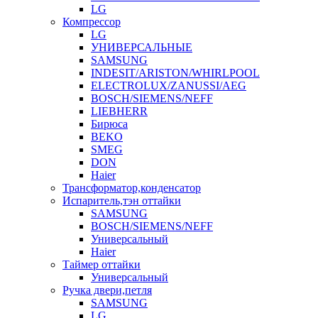
LG
Компрессор
LG
УНИВЕРСАЛЬНЫЕ
SAMSUNG
INDESIT/ARISTON/WHIRLPOOL
ELECTROLUX/ZANUSSI/AEG
BOSCH/SIEMENS/NEFF
LIEBHERR
Бирюса
BEKO
SMEG
DON
Haier
Трансформатор,конденсатор
Испаритель,тэн оттайки
SAMSUNG
BOSCH/SIEMENS/NEFF
Универсальный
Haier
Таймер оттайки
Универсальный
Ручка двери,петля
SAMSUNG
LG