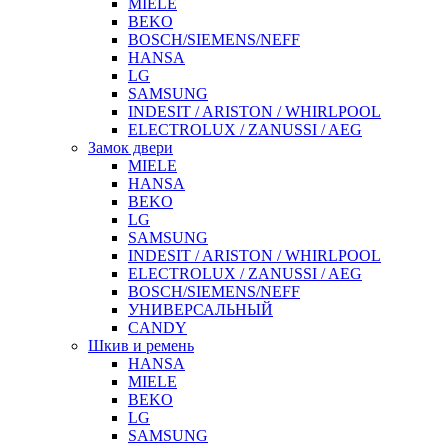
MIELE
BEKO
BOSCH/SIEMENS/NEFF
HANSA
LG
SAMSUNG
INDESIT / ARISTON / WHIRLPOOL
ELECTROLUX / ZANUSSI / AEG
Замок двери
MIELE
HANSA
BEKO
LG
SAMSUNG
INDESIT / ARISTON / WHIRLPOOL
ELECTROLUX / ZANUSSI / AEG
BOSCH/SIEMENS/NEFF
УНИВЕРСАЛЬНЫЙ
CANDY
Шкив и ремень
HANSA
MIELE
BEKO
LG
SAMSUNG