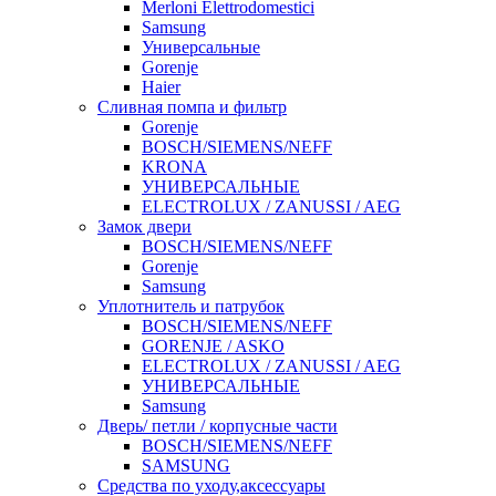
Merloni Elettrodomestici
Samsung
Универсальные
Gorenje
Haier
Сливная помпа и фильтр
Gorenje
BOSCH/SIEMENS/NEFF
KRONA
УНИВЕРСАЛЬНЫЕ
ELECTROLUX / ZANUSSI / AEG
Замок двери
BOSCH/SIEMENS/NEFF
Gorenje
Samsung
Уплотнитель и патрубок
BOSCH/SIEMENS/NEFF
GORENJE / ASKO
ELECTROLUX / ZANUSSI / AEG
УНИВЕРСАЛЬНЫЕ
Samsung
Дверь/ петли / корпусные части
BOSCH/SIEMENS/NEFF
SAMSUNG
Средства по уходу,аксессуары