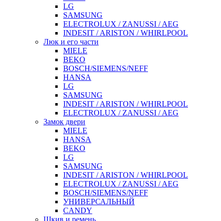
LG
SAMSUNG
ELECTROLUX / ZANUSSI / AEG
INDESIT / ARISTON / WHIRLPOOL
Люк и его части
MIELE
BEKO
BOSCH/SIEMENS/NEFF
HANSA
LG
SAMSUNG
INDESIT / ARISTON / WHIRLPOOL
ELECTROLUX / ZANUSSI / AEG
Замок двери
MIELE
HANSA
BEKO
LG
SAMSUNG
INDESIT / ARISTON / WHIRLPOOL
ELECTROLUX / ZANUSSI / AEG
BOSCH/SIEMENS/NEFF
УНИВЕРСАЛЬНЫЙ
CANDY
Шкив и ремень