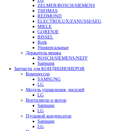
LG
ZELMER/BOSCH/SIEMENS
THOMAS
REDMOND
ELECTROLUX/ZANUSSI/AEG
MIELE
GORENJE
BISSEL
Bork
Универсальные
Держатель мешка
BOSCH/SIEMENS/NEFF
Samsung
Запчасти для КОНДИЦИОНЕРОВ
Компрессор
SAMSUNG
LG
Модуль управления, дисплей
LG
Вентилятор и мотор
Samsung
LG
Пусковой конденсатор
Samsung
LG