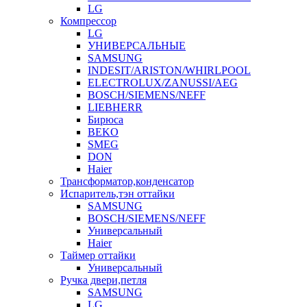
LG
Компрессор
LG
УНИВЕРСАЛЬНЫЕ
SAMSUNG
INDESIT/ARISTON/WHIRLPOOL
ELECTROLUX/ZANUSSI/AEG
BOSCH/SIEMENS/NEFF
LIEBHERR
Бирюса
BEKO
SMEG
DON
Haier
Трансформатор,конденсатор
Испаритель,тэн оттайки
SAMSUNG
BOSCH/SIEMENS/NEFF
Универсальный
Haier
Таймер оттайки
Универсальный
Ручка двери,петля
SAMSUNG
LG