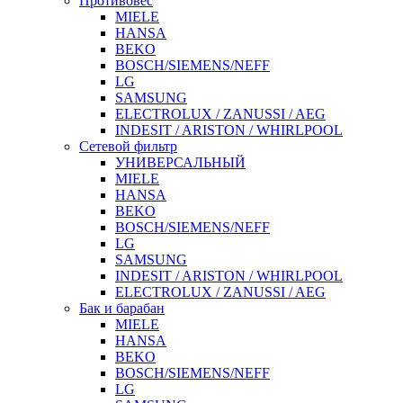
Противовес
MIELE
HANSA
BEKO
BOSCH/SIEMENS/NEFF
LG
SAMSUNG
ELECTROLUX / ZANUSSI / AEG
INDESIT / ARISTON / WHIRLPOOL
Сетевой фильтр
УНИВЕРСАЛЬНЫЙ
MIELE
HANSA
BEKO
BOSCH/SIEMENS/NEFF
LG
SAMSUNG
INDESIT / ARISTON / WHIRLPOOL
ELECTROLUX / ZANUSSI / AEG
Бак и барабан
MIELE
HANSA
BEKO
BOSCH/SIEMENS/NEFF
LG