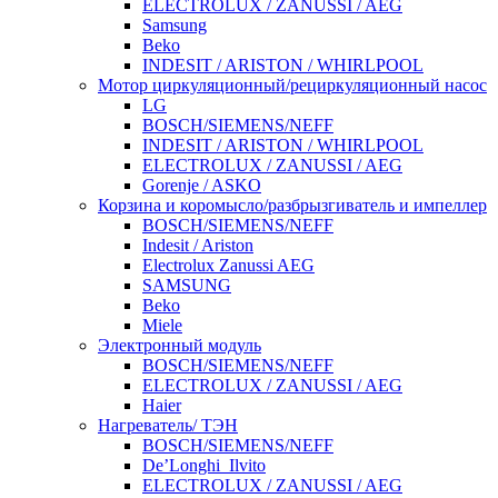
ELECTROLUX / ZANUSSI / AEG
Samsung
Beko
INDESIT / ARISTON / WHIRLPOOL
Мотор циркуляционный/рециркуляционный насос
LG
BOSCH/SIEMENS/NEFF
INDESIT / ARISTON / WHIRLPOOL
ELECTROLUX / ZANUSSI / AEG
Gorenje / ASKO
Корзина и коромысло/разбрызгиватель и импеллер
BOSCH/SIEMENS/NEFF
Indesit / Ariston
Electrolux Zanussi AEG
SAMSUNG
Beko
Miele
Электронный модуль
BOSCH/SIEMENS/NEFF
ELECTROLUX / ZANUSSI / AEG
Haier
Нагреватель/ ТЭН
BOSCH/SIEMENS/NEFF
De’Longhi_Ilvito
ELECTROLUX / ZANUSSI / AEG