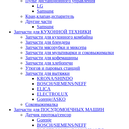
Пульт дистанционного управления
LG
Samsung
Кран,клапан,испаритель
Другие части
Samsung
Запчасти для КУХОННОЙ ТЕХНИКИ
Запчасти для кухонного комбайна
Запчасти для блендера
Запчасти мясорубки и миксера
Запчасти для мультиварки и соковыжималки
Запчасти для кофемашины
Запчасти для хлебопечи
Утюгов и паровых станций
Запчасти для вытяжки
KRONA/SHINDO
BOSCH/SIEMENS/NEFF
ELICA
ELECTROLUX
Gorenje/ASKO
Соковыжималка
Запчасти для ПОСУДОМОЕЧНЫХ МАШИН
Датчик протока/сенсор
Gorenje
BOSCH/SIEMENS/NEFF