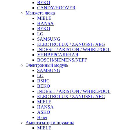
BEKO
CANDY/HOOVER
Манжета люка
MIELE
HANSA
BEKO
LG
SAMSUNG
ELECTROLUX / ZANUSSI / AEG
INDESIT / ARISTON / WHIRLPOOL
УНИВЕРСАЛЬНАЯ
BOSCH/SIEMENS/NEFF
Электронный модуль
SAMSUNG
LG
BSHG
BEKO
INDESIT / ARISTON / WHIRLPOOL
ELECTROLUX / ZANUSSI / AEG
MIELE
HANSA
ASKO
Haier
Амортизатор и пружина
MIELE