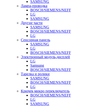
SAMSUNG
Лампа,проводка
BOSCH/SIEMENS/NEFF
LG
SAMSUNG
Другие части
SAMSUNG
BOSCH/SIEMENS/NEFF
LG
Сенсорная панель
SAMSUNG
LG
BOSCH/SIEMENS/NEFF
Электронный модуль,дисплей
LG
Samsung
BOSCH/SIEMENS/NEFF
Тарелка и ролики
SAMSUNG
BOSCH/SIEMENS/NEFF
LG
Крючек,микро переключатель
BOSCH/SIEMENS/NEFF
LG
SAMSUNG