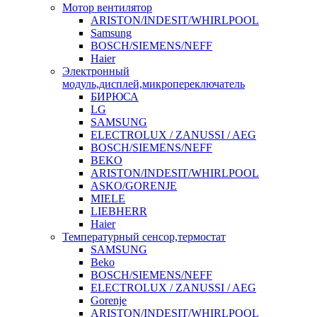
Мотор вентилятор
ARISTON/INDESIT/WHIRLPOOL
Samsung
BOSCH/SIEMENS/NEFF
Haier
Электронный
модуль,дисплей,микропереключатель
БИРЮСА
LG
SAMSUNG
ELECTROLUX / ZANUSSI / AEG
BOSCH/SIEMENS/NEFF
BEKO
ARISTON/INDESIT/WHIRLPOOL
ASKO/GORENJE
MIELE
LIEBHERR
Haier
Температурный сенсор,термостат
SAMSUNG
Beko
BOSCH/SIEMENS/NEFF
ELECTROLUX / ZANUSSI / AEG
Gorenje
ARISTON/INDESIT/WHIRLPOOL