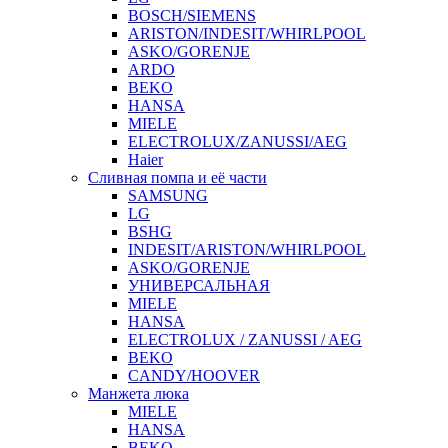
BOSCH/SIEMENS
ARISTON/INDESIT/WHIRLPOOL
ASKO/GORENJE
ARDO
BEKO
HANSA
MIELE
ELECTROLUX/ZANUSSI/AEG
Haier
Сливная помпа и её части
SAMSUNG
LG
BSHG
INDESIT/ARISTON/WHIRLPOOL
ASKO/GORENJE
УНИВЕРСАЛЬНАЯ
MIELE
HANSA
ELECTROLUX / ZANUSSI / AEG
BEKO
CANDY/HOOVER
Манжета люка
MIELE
HANSA
BEKO