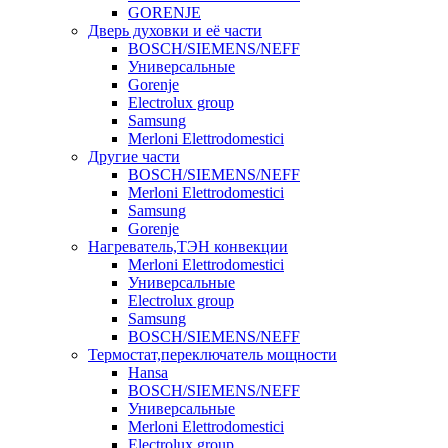
GORENJE
Дверь духовки и её части
BOSCH/SIEMENS/NEFF
Универсальные
Gorenje
Electrolux group
Samsung
Merloni Elettrodomestici
Другие части
BOSCH/SIEMENS/NEFF
Merloni Elettrodomestici
Samsung
Gorenje
Нагреватель,ТЭН конвекции
Merloni Elettrodomestici
Универсальные
Electrolux group
Samsung
BOSCH/SIEMENS/NEFF
Термостат,переключатель мощности
Hansa
BOSCH/SIEMENS/NEFF
Универсальные
Merloni Elettrodomestici
Electrolux group