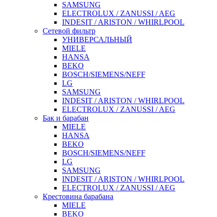
SAMSUNG
ELECTROLUX / ZANUSSI / AEG
INDESIT / ARISTON / WHIRLPOOL
Сетевой фильтр
УНИВЕРСАЛЬНЫЙ
MIELE
HANSA
BEKO
BOSCH/SIEMENS/NEFF
LG
SAMSUNG
INDESIT / ARISTON / WHIRLPOOL
ELECTROLUX / ZANUSSI / AEG
Бак и барабан
MIELE
HANSA
BEKO
BOSCH/SIEMENS/NEFF
LG
SAMSUNG
INDESIT / ARISTON / WHIRLPOOL
ELECTROLUX / ZANUSSI / AEG
Крестовина барабана
MIELE
BEKO