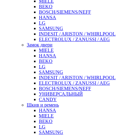
MIELE
BEKO
BOSCH/SIEMENS/NEFF
HANSA
LG
SAMSUNG
INDESIT / ARISTON / WHIRLPOOL
ELECTROLUX / ZANUSSI / AEG
Замок двери
MIELE
HANSA
BEKO
LG
SAMSUNG
INDESIT / ARISTON / WHIRLPOOL
ELECTROLUX / ZANUSSI / AEG
BOSCH/SIEMENS/NEFF
УНИВЕРСАЛЬНЫЙ
CANDY
Шкив и ремень
HANSA
MIELE
BEKO
LG
SAMSUNG