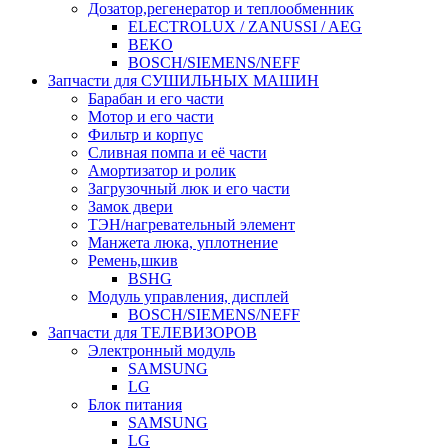
Дозатор,регенератор и теплообменник
ELECTROLUX / ZANUSSI / AEG
BEKO
BOSCH/SIEMENS/NEFF
Запчасти для СУШИЛЬНЫХ МАШИН
Барабан и его части
Мотор и его части
Фильтр и корпус
Сливная помпа и её части
Амортизатор и ролик
Загрузочный люк и его части
Замок двери
ТЭН/нагревательный элемент
Манжета люка, уплотнение
Ремень,шкив
BSHG
Модуль управления, дисплей
BOSCH/SIEMENS/NEFF
Запчасти для ТЕЛЕВИЗОРОВ
Электронный модуль
SAMSUNG
LG
Блок питания
SAMSUNG
LG