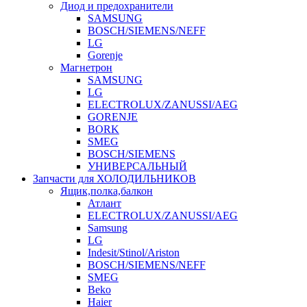
Диод и предохранители
SAMSUNG
BOSCH/SIEMENS/NEFF
LG
Gorenje
Магнетрон
SAMSUNG
LG
ELECTROLUX/ZANUSSI/AEG
GORENJE
BORK
SMEG
BOSCH/SIEMENS
УНИВЕРСАЛЬНЫЙ
Запчасти для ХОЛОДИЛЬНИКОВ
Ящик,полка,балкон
Атлант
ELECTROLUX/ZANUSSI/AEG
Samsung
LG
Indesit/Stinol/Ariston
BOSCH/SIEMENS/NEFF
SMEG
Beko
Haier