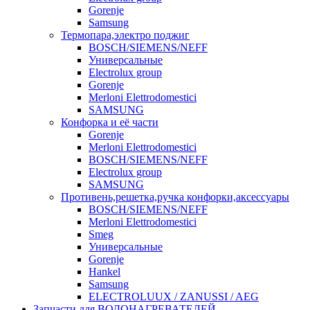
Gorenje
Samsung
Термопара,электро поджиг
BOSCH/SIEMENS/NEFF
Универсальные
Electrolux group
Gorenje
Merloni Elettrodomestici
SAMSUNG
Конфорка и её части
Gorenje
Merloni Elettrodomestici
BOSCH/SIEMENS/NEFF
Electrolux group
SAMSUNG
Противень,решетка,ручка конфорки,аксессуары
BOSCH/SIEMENS/NEFF
Merloni Elettrodomestici
Smeg
Универсальные
Gorenje
Hankel
Samsung
ELECTROLUUX / ZANUSSI / AEG
Запчасти для ВОДОНАГРЕВАТЕЛЕЙ