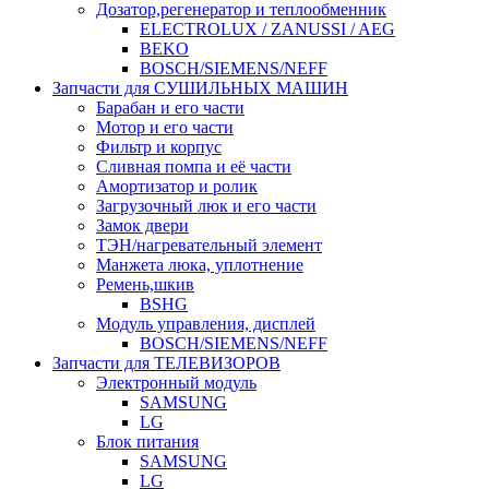
Дозатор,регенератор и теплообменник
ELECTROLUX / ZANUSSI / AEG
BEKO
BOSCH/SIEMENS/NEFF
Запчасти для СУШИЛЬНЫХ МАШИН
Барабан и его части
Мотор и его части
Фильтр и корпус
Сливная помпа и её части
Амортизатор и ролик
Загрузочный люк и его части
Замок двери
ТЭН/нагревательный элемент
Манжета люка, уплотнение
Ремень,шкив
BSHG
Модуль управления, дисплей
BOSCH/SIEMENS/NEFF
Запчасти для ТЕЛЕВИЗОРОВ
Электронный модуль
SAMSUNG
LG
Блок питания
SAMSUNG
LG