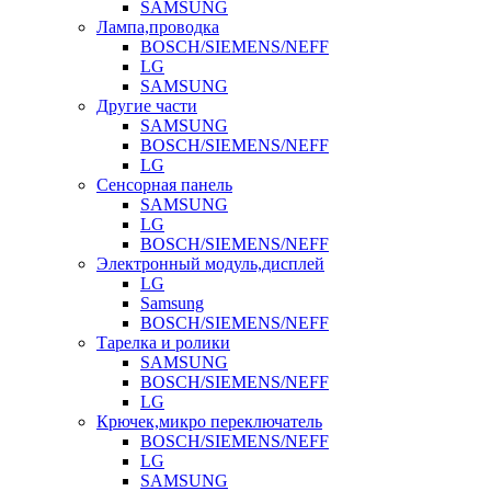
SAMSUNG
Лампа,проводка
BOSCH/SIEMENS/NEFF
LG
SAMSUNG
Другие части
SAMSUNG
BOSCH/SIEMENS/NEFF
LG
Сенсорная панель
SAMSUNG
LG
BOSCH/SIEMENS/NEFF
Электронный модуль,дисплей
LG
Samsung
BOSCH/SIEMENS/NEFF
Тарелка и ролики
SAMSUNG
BOSCH/SIEMENS/NEFF
LG
Крючек,микро переключатель
BOSCH/SIEMENS/NEFF
LG
SAMSUNG