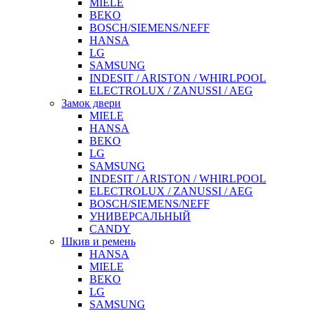
MIELE
BEKO
BOSCH/SIEMENS/NEFF
HANSA
LG
SAMSUNG
INDESIT / ARISTON / WHIRLPOOL
ELECTROLUX / ZANUSSI / AEG
Замок двери
MIELE
HANSA
BEKO
LG
SAMSUNG
INDESIT / ARISTON / WHIRLPOOL
ELECTROLUX / ZANUSSI / AEG
BOSCH/SIEMENS/NEFF
УНИВЕРСАЛЬНЫЙ
CANDY
Шкив и ремень
HANSA
MIELE
BEKO
LG
SAMSUNG