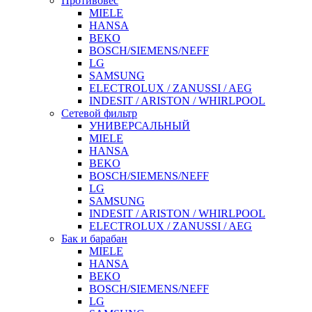
Противовес
MIELE
HANSA
BEKO
BOSCH/SIEMENS/NEFF
LG
SAMSUNG
ELECTROLUX / ZANUSSI / AEG
INDESIT / ARISTON / WHIRLPOOL
Сетевой фильтр
УНИВЕРСАЛЬНЫЙ
MIELE
HANSA
BEKO
BOSCH/SIEMENS/NEFF
LG
SAMSUNG
INDESIT / ARISTON / WHIRLPOOL
ELECTROLUX / ZANUSSI / AEG
Бак и барабан
MIELE
HANSA
BEKO
BOSCH/SIEMENS/NEFF
LG