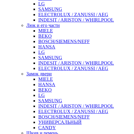
LG
SAMSUNG
ELECTROLUX / ZANUSSI / AEG
INDESIT / ARISTON / WHIRLPOOL
Люк и его части
MIELE
BEKO
BOSCH/SIEMENS/NEFF
HANSA
LG
SAMSUNG
INDESIT / ARISTON / WHIRLPOOL
ELECTROLUX / ZANUSSI / AEG
Замок двери
MIELE
HANSA
BEKO
LG
SAMSUNG
INDESIT / ARISTON / WHIRLPOOL
ELECTROLUX / ZANUSSI / AEG
BOSCH/SIEMENS/NEFF
УНИВЕРСАЛЬНЫЙ
CANDY
Шкив и ремень