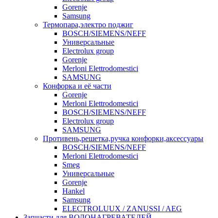
Gorenje
Samsung
Термопара,электро поджиг
BOSCH/SIEMENS/NEFF
Универсальные
Electrolux group
Gorenje
Merloni Elettrodomestici
SAMSUNG
Конфорка и её части
Gorenje
Merloni Elettrodomestici
BOSCH/SIEMENS/NEFF
Electrolux group
SAMSUNG
Противень,решетка,ручка конфорки,аксессуары
BOSCH/SIEMENS/NEFF
Merloni Elettrodomestici
Smeg
Универсальные
Gorenje
Hankel
Samsung
ELECTROLUUX / ZANUSSI / AEG
Запчасти для ВОДОНАГРЕВАТЕЛЕЙ