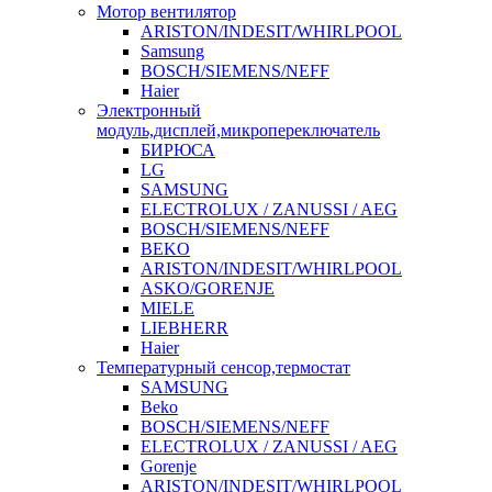
Мотор вентилятор
ARISTON/INDESIT/WHIRLPOOL
Samsung
BOSCH/SIEMENS/NEFF
Haier
Электронный
модуль,дисплей,микропереключатель
БИРЮСА
LG
SAMSUNG
ELECTROLUX / ZANUSSI / AEG
BOSCH/SIEMENS/NEFF
BEKO
ARISTON/INDESIT/WHIRLPOOL
ASKO/GORENJE
MIELE
LIEBHERR
Haier
Температурный сенсор,термостат
SAMSUNG
Beko
BOSCH/SIEMENS/NEFF
ELECTROLUX / ZANUSSI / AEG
Gorenje
ARISTON/INDESIT/WHIRLPOOL