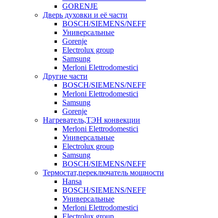
GORENJE
Дверь духовки и её части
BOSCH/SIEMENS/NEFF
Универсальные
Gorenje
Electrolux group
Samsung
Merloni Elettrodomestici
Другие части
BOSCH/SIEMENS/NEFF
Merloni Elettrodomestici
Samsung
Gorenje
Нагреватель,ТЭН конвекции
Merloni Elettrodomestici
Универсальные
Electrolux group
Samsung
BOSCH/SIEMENS/NEFF
Термостат,переключатель мощности
Hansa
BOSCH/SIEMENS/NEFF
Универсальные
Merloni Elettrodomestici
Electrolux group