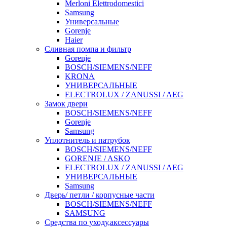
Merloni Elettrodomestici
Samsung
Универсальные
Gorenje
Haier
Сливная помпа и фильтр
Gorenje
BOSCH/SIEMENS/NEFF
KRONA
УНИВЕРСАЛЬНЫЕ
ELECTROLUX / ZANUSSI / AEG
Замок двери
BOSCH/SIEMENS/NEFF
Gorenje
Samsung
Уплотнитель и патрубок
BOSCH/SIEMENS/NEFF
GORENJE / ASKO
ELECTROLUX / ZANUSSI / AEG
УНИВЕРСАЛЬНЫЕ
Samsung
Дверь/ петли / корпусные части
BOSCH/SIEMENS/NEFF
SAMSUNG
Средства по уходу,аксессуары