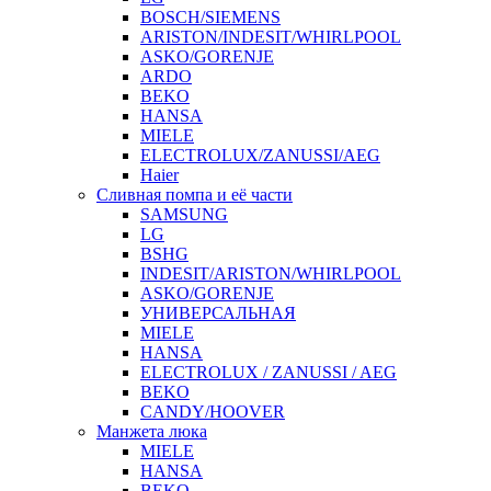
BOSCH/SIEMENS
ARISTON/INDESIT/WHIRLPOOL
ASKO/GORENJE
ARDO
BEKO
HANSA
MIELE
ELECTROLUX/ZANUSSI/AEG
Haier
Сливная помпа и её части
SAMSUNG
LG
BSHG
INDESIT/ARISTON/WHIRLPOOL
ASKO/GORENJE
УНИВЕРСАЛЬНАЯ
MIELE
HANSA
ELECTROLUX / ZANUSSI / AEG
BEKO
CANDY/HOOVER
Манжета люка
MIELE
HANSA
BEKO