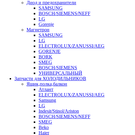
Диод и предохранители
SAMSUNG
BOSCH/SIEMENS/NEFF
LG
Gorenje
Магнетрон
SAMSUNG
LG
ELECTROLUX/ZANUSSI/AEG
GORENJE
BORK
SMEG
BOSCH/SIEMENS
УНИВЕРСАЛЬНЫЙ
Запчасти для ХОЛОДИЛЬНИКОВ
Ящик,полка,балкон
Атлант
ELECTROLUX/ZANUSSI/AEG
Samsung
LG
Indesit/Stinol/Ariston
BOSCH/SIEMENS/NEFF
SMEG
Beko
Haier