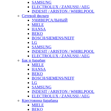
SAMSUNG
ELECTROLUX / ZANUSSI / AEG
INDESIT / ARISTON / WHIRLPOOL
Сетевой фильтр
УНИВЕРСАЛЬНЫЙ
MIELE
HANSA
BEKO
BOSCH/SIEMENS/NEFF
LG
SAMSUNG
INDESIT / ARISTON / WHIRLPOOL
ELECTROLUX / ZANUSSI / AEG
Бак и барабан
MIELE
HANSA
BEKO
BOSCH/SIEMENS/NEFF
LG
SAMSUNG
INDESIT / ARISTON / WHIRLPOOL
ELECTROLUX / ZANUSSI / AEG
Крестовина барабана
MIELE
BEKO