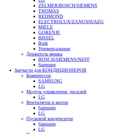
LG
ZELMER/BOSCH/SIEMENS
THOMAS
REDMOND
ELECTROLUX/ZANUSSI/AEG
MIELE
GORENJE
BISSEL
Bork
Универсальные
Держатель мешка
BOSCH/SIEMENS/NEFF
Samsung
Запчасти для КОНДИЦИОНЕРОВ
Компрессор
SAMSUNG
LG
Модуль управления, дисплей
LG
Вентилятор и мотор
Samsung
LG
Пусковой конденсатор
Samsung
LG