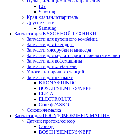
Пульт дистанционного управления
LG
Samsung
Кран,клапан,испаритель
Другие части
Samsung
Запчасти для КУХОННОЙ ТЕХНИКИ
Запчасти для кухонного комбайна
Запчасти для блендера
Запчасти мясорубки и миксера
Запчасти для мультиварки и соковыжималки
Запчасти для кофемашины
Запчасти для хлебопечи
Утюгов и паровых станций
Запчасти для вытяжки
KRONA/SHINDO
BOSCH/SIEMENS/NEFF
ELICA
ELECTROLUX
Gorenje/ASKO
Соковыжималка
Запчасти для ПОСУДОМОЕЧНЫХ МАШИН
Датчик протока/сенсор
Gorenje
BOSCH/SIEMENS/NEFF