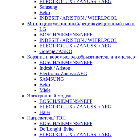
ELECTROLUX / ZANUSSI / AEG
Samsung
Beko
INDESIT / ARISTON / WHIRLPOOL
Мотор циркуляционный/рециркуляционный насос
LG
BOSCH/SIEMENS/NEFF
INDESIT / ARISTON / WHIRLPOOL
ELECTROLUX / ZANUSSI / AEG
Gorenje / ASKO
Корзина и коромысло/разбрызгиватель и импеллер
BOSCH/SIEMENS/NEFF
Indesit / Ariston
Electrolux Zanussi AEG
SAMSUNG
Beko
Miele
Электронный модуль
BOSCH/SIEMENS/NEFF
ELECTROLUX / ZANUSSI / AEG
Haier
Нагреватель/ ТЭН
BOSCH/SIEMENS/NEFF
De’Longhi_Ilvito
ELECTROLUX / ZANUSSI / AEG