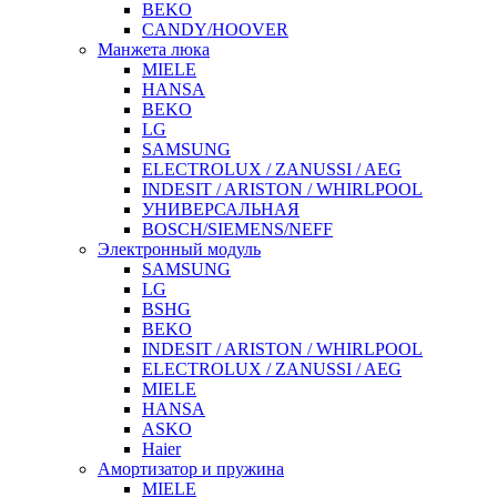
BEKO
CANDY/HOOVER
Манжета люка
MIELE
HANSA
BEKO
LG
SAMSUNG
ELECTROLUX / ZANUSSI / AEG
INDESIT / ARISTON / WHIRLPOOL
УНИВЕРСАЛЬНАЯ
BOSCH/SIEMENS/NEFF
Электронный модуль
SAMSUNG
LG
BSHG
BEKO
INDESIT / ARISTON / WHIRLPOOL
ELECTROLUX / ZANUSSI / AEG
MIELE
HANSA
ASKO
Haier
Амортизатор и пружина
MIELE