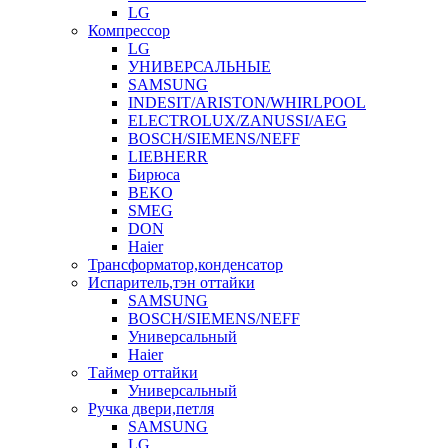
LG
Компрессор
LG
УНИВЕРСАЛЬНЫЕ
SAMSUNG
INDESIT/ARISTON/WHIRLPOOL
ELECTROLUX/ZANUSSI/AEG
BOSCH/SIEMENS/NEFF
LIEBHERR
Бирюса
BEKO
SMEG
DON
Haier
Трансформатор,конденсатор
Испаритель,тэн оттайки
SAMSUNG
BOSCH/SIEMENS/NEFF
Универсальный
Haier
Таймер оттайки
Универсальный
Ручка двери,петля
SAMSUNG
LG