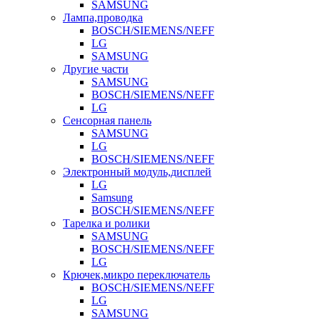
SAMSUNG
Лампа,проводка
BOSCH/SIEMENS/NEFF
LG
SAMSUNG
Другие части
SAMSUNG
BOSCH/SIEMENS/NEFF
LG
Сенсорная панель
SAMSUNG
LG
BOSCH/SIEMENS/NEFF
Электронный модуль,дисплей
LG
Samsung
BOSCH/SIEMENS/NEFF
Тарелка и ролики
SAMSUNG
BOSCH/SIEMENS/NEFF
LG
Крючек,микро переключатель
BOSCH/SIEMENS/NEFF
LG
SAMSUNG