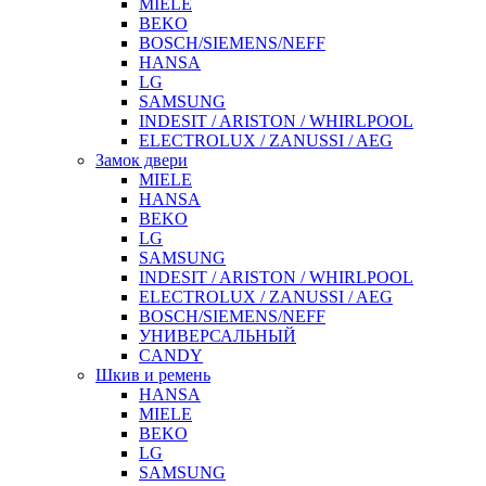
MIELE
BEKO
BOSCH/SIEMENS/NEFF
HANSA
LG
SAMSUNG
INDESIT / ARISTON / WHIRLPOOL
ELECTROLUX / ZANUSSI / AEG
Замок двери
MIELE
HANSA
BEKO
LG
SAMSUNG
INDESIT / ARISTON / WHIRLPOOL
ELECTROLUX / ZANUSSI / AEG
BOSCH/SIEMENS/NEFF
УНИВЕРСАЛЬНЫЙ
CANDY
Шкив и ремень
HANSA
MIELE
BEKO
LG
SAMSUNG