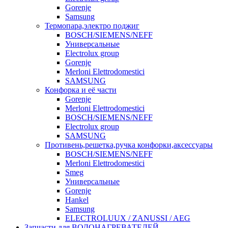
Gorenje
Samsung
Термопара,электро поджиг
BOSCH/SIEMENS/NEFF
Универсальные
Electrolux group
Gorenje
Merloni Elettrodomestici
SAMSUNG
Конфорка и её части
Gorenje
Merloni Elettrodomestici
BOSCH/SIEMENS/NEFF
Electrolux group
SAMSUNG
Противень,решетка,ручка конфорки,аксессуары
BOSCH/SIEMENS/NEFF
Merloni Elettrodomestici
Smeg
Универсальные
Gorenje
Hankel
Samsung
ELECTROLUUX / ZANUSSI / AEG
Запчасти для ВОДОНАГРЕВАТЕЛЕЙ