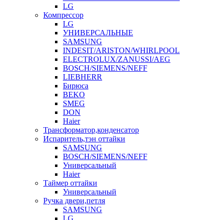
LG
Компрессор
LG
УНИВЕРСАЛЬНЫЕ
SAMSUNG
INDESIT/ARISTON/WHIRLPOOL
ELECTROLUX/ZANUSSI/AEG
BOSCH/SIEMENS/NEFF
LIEBHERR
Бирюса
BEKO
SMEG
DON
Haier
Трансформатор,конденсатор
Испаритель,тэн оттайки
SAMSUNG
BOSCH/SIEMENS/NEFF
Универсальный
Haier
Таймер оттайки
Универсальный
Ручка двери,петля
SAMSUNG
LG