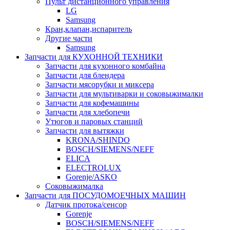
Пульт дистанционного управления
LG
Samsung
Кран,клапан,испаритель
Другие части
Samsung
Запчасти для КУХОННОЙ ТЕХНИКИ
Запчасти для кухонного комбайна
Запчасти для блендера
Запчасти мясорубки и миксера
Запчасти для мультиварки и соковыжималки
Запчасти для кофемашины
Запчасти для хлебопечи
Утюгов и паровых станций
Запчасти для вытяжки
KRONA/SHINDO
BOSCH/SIEMENS/NEFF
ELICA
ELECTROLUX
Gorenje/ASKO
Соковыжималка
Запчасти для ПОСУДОМОЕЧНЫХ МАШИН
Датчик протока/сенсор
Gorenje
BOSCH/SIEMENS/NEFF