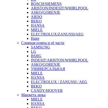
BOSCH/SIEMENS
ARISTON/INDESIT/WHIRLPOOL
ASKO/GORENJE
ARDO
BEKO
HANSA
MIELE
ELECTROLUX/ZANUSSI/AEG
Haier
Сливная помпа и её части
SAMSUNG
LG
BSHG
INDESIT/ARISTON/WHIRLPOOL
ASKO/GORENJE
УНИВЕРСАЛЬНАЯ
MIELE
HANSA
ELECTROLUX / ZANUSSI / AEG
BEKO
CANDY/HOOVER
Манжета люка
MIELE
HANSA
BEKO