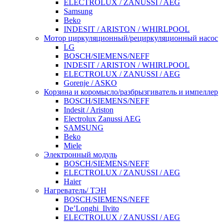
ELECTROLUX / ZANUSSI / AEG
Samsung
Beko
INDESIT / ARISTON / WHIRLPOOL
Мотор циркуляционный/рециркуляционный насос
LG
BOSCH/SIEMENS/NEFF
INDESIT / ARISTON / WHIRLPOOL
ELECTROLUX / ZANUSSI / AEG
Gorenje / ASKO
Корзина и коромысло/разбрызгиватель и импеллер
BOSCH/SIEMENS/NEFF
Indesit / Ariston
Electrolux Zanussi AEG
SAMSUNG
Beko
Miele
Электронный модуль
BOSCH/SIEMENS/NEFF
ELECTROLUX / ZANUSSI / AEG
Haier
Нагреватель/ ТЭН
BOSCH/SIEMENS/NEFF
De’Longhi_Ilvito
ELECTROLUX / ZANUSSI / AEG