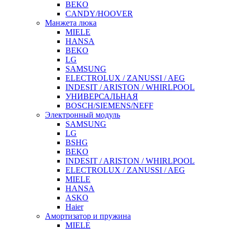
BEKO
CANDY/HOOVER
Манжета люка
MIELE
HANSA
BEKO
LG
SAMSUNG
ELECTROLUX / ZANUSSI / AEG
INDESIT / ARISTON / WHIRLPOOL
УНИВЕРСАЛЬНАЯ
BOSCH/SIEMENS/NEFF
Электронный модуль
SAMSUNG
LG
BSHG
BEKO
INDESIT / ARISTON / WHIRLPOOL
ELECTROLUX / ZANUSSI / AEG
MIELE
HANSA
ASKO
Haier
Амортизатор и пружина
MIELE