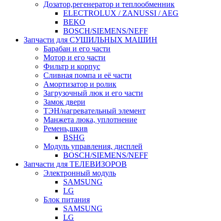
Дозатор,регенератор и теплообменник
ELECTROLUX / ZANUSSI / AEG
BEKO
BOSCH/SIEMENS/NEFF
Запчасти для СУШИЛЬНЫХ МАШИН
Барабан и его части
Мотор и его части
Фильтр и корпус
Сливная помпа и её части
Амортизатор и ролик
Загрузочный люк и его части
Замок двери
ТЭН/нагревательный элемент
Манжета люка, уплотнение
Ремень,шкив
BSHG
Модуль управления, дисплей
BOSCH/SIEMENS/NEFF
Запчасти для ТЕЛЕВИЗОРОВ
Электронный модуль
SAMSUNG
LG
Блок питания
SAMSUNG
LG