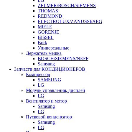
LG
ZELMER/BOSCH/SIEMENS
THOMAS
REDMOND
ELECTROLUX/ZANUSSI/AEG
MIELE
GORENJE
BISSEL
Bork
Универсальные
Держатель мешка
BOSCH/SIEMENS/NEFF
Samsung
Запчасти для КОНДИЦИОНЕРОВ
Компрессор
SAMSUNG
LG
Модуль управления, дисплей
LG
Вентилятор и мотор
Samsung
LG
Пусковой конденсатор
Samsung
LG