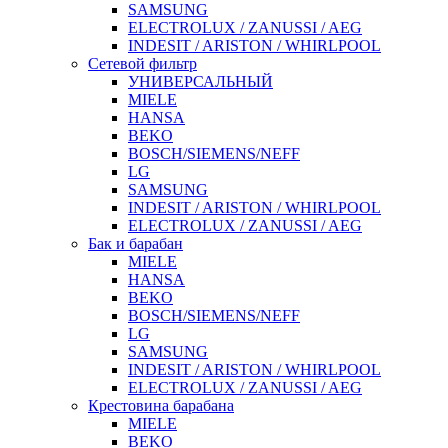
SAMSUNG
ELECTROLUX / ZANUSSI / AEG
INDESIT / ARISTON / WHIRLPOOL
Сетевой фильтр
УНИВЕРСАЛЬНЫЙ
MIELE
HANSA
BEKO
BOSCH/SIEMENS/NEFF
LG
SAMSUNG
INDESIT / ARISTON / WHIRLPOOL
ELECTROLUX / ZANUSSI / AEG
Бак и барабан
MIELE
HANSA
BEKO
BOSCH/SIEMENS/NEFF
LG
SAMSUNG
INDESIT / ARISTON / WHIRLPOOL
ELECTROLUX / ZANUSSI / AEG
Крестовина барабана
MIELE
BEKO