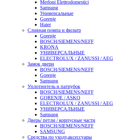
Merloni Elettrodomestici
Samsung
Универсальные
Gorenje
Haier
Сливная помпа и фильтр
Gorenje
BOSCH/SIEMENS/NEFF
KRONA
УНИВЕРСАЛЬНЫЕ
ELECTROLUX / ZANUSSI / AEG
Замок двери
BOSCH/SIEMENS/NEFF
Gorenje
Samsung
Уплотнитель и патрубок
BOSCH/SIEMENS/NEFF
GORENJE / ASKO
ELECTROLUX / ZANUSSI / AEG
УНИВЕРСАЛЬНЫЕ
Samsung
Дверь/ петли / корпусные части
BOSCH/SIEMENS/NEFF
SAMSUNG
Средства по уходу,аксессуары