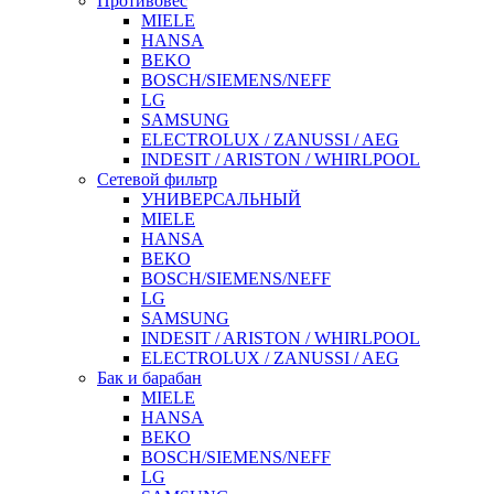
Противовес
MIELE
HANSA
BEKO
BOSCH/SIEMENS/NEFF
LG
SAMSUNG
ELECTROLUX / ZANUSSI / AEG
INDESIT / ARISTON / WHIRLPOOL
Сетевой фильтр
УНИВЕРСАЛЬНЫЙ
MIELE
HANSA
BEKO
BOSCH/SIEMENS/NEFF
LG
SAMSUNG
INDESIT / ARISTON / WHIRLPOOL
ELECTROLUX / ZANUSSI / AEG
Бак и барабан
MIELE
HANSA
BEKO
BOSCH/SIEMENS/NEFF
LG