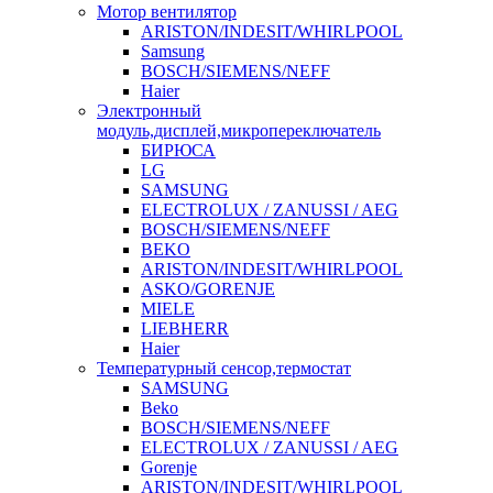
Мотор вентилятор
ARISTON/INDESIT/WHIRLPOOL
Samsung
BOSCH/SIEMENS/NEFF
Haier
Электронный
модуль,дисплей,микропереключатель
БИРЮСА
LG
SAMSUNG
ELECTROLUX / ZANUSSI / AEG
BOSCH/SIEMENS/NEFF
BEKO
ARISTON/INDESIT/WHIRLPOOL
ASKO/GORENJE
MIELE
LIEBHERR
Haier
Температурный сенсор,термостат
SAMSUNG
Beko
BOSCH/SIEMENS/NEFF
ELECTROLUX / ZANUSSI / AEG
Gorenje
ARISTON/INDESIT/WHIRLPOOL