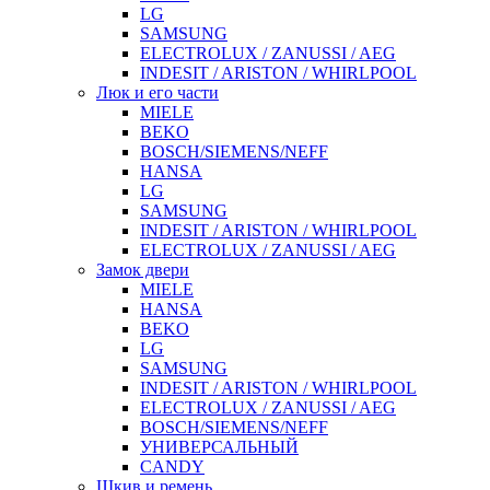
LG
SAMSUNG
ELECTROLUX / ZANUSSI / AEG
INDESIT / ARISTON / WHIRLPOOL
Люк и его части
MIELE
BEKO
BOSCH/SIEMENS/NEFF
HANSA
LG
SAMSUNG
INDESIT / ARISTON / WHIRLPOOL
ELECTROLUX / ZANUSSI / AEG
Замок двери
MIELE
HANSA
BEKO
LG
SAMSUNG
INDESIT / ARISTON / WHIRLPOOL
ELECTROLUX / ZANUSSI / AEG
BOSCH/SIEMENS/NEFF
УНИВЕРСАЛЬНЫЙ
CANDY
Шкив и ремень