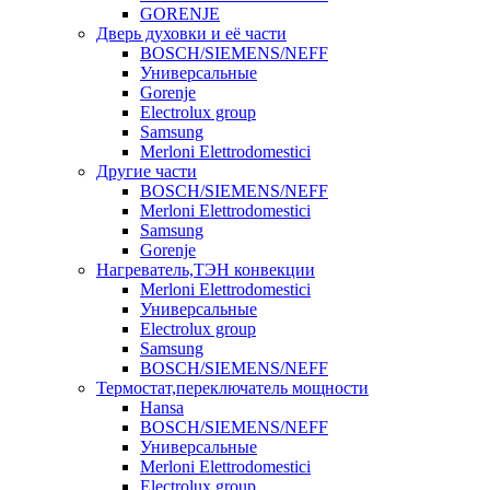
GORENJE
Дверь духовки и её части
BOSCH/SIEMENS/NEFF
Универсальные
Gorenje
Electrolux group
Samsung
Merloni Elettrodomestici
Другие части
BOSCH/SIEMENS/NEFF
Merloni Elettrodomestici
Samsung
Gorenje
Нагреватель,ТЭН конвекции
Merloni Elettrodomestici
Универсальные
Electrolux group
Samsung
BOSCH/SIEMENS/NEFF
Термостат,переключатель мощности
Hansa
BOSCH/SIEMENS/NEFF
Универсальные
Merloni Elettrodomestici
Electrolux group