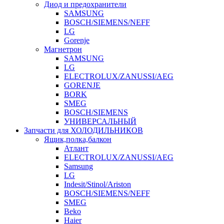
Диод и предохранители
SAMSUNG
BOSCH/SIEMENS/NEFF
LG
Gorenje
Магнетрон
SAMSUNG
LG
ELECTROLUX/ZANUSSI/AEG
GORENJE
BORK
SMEG
BOSCH/SIEMENS
УНИВЕРСАЛЬНЫЙ
Запчасти для ХОЛОДИЛЬНИКОВ
Ящик,полка,балкон
Атлант
ELECTROLUX/ZANUSSI/AEG
Samsung
LG
Indesit/Stinol/Ariston
BOSCH/SIEMENS/NEFF
SMEG
Beko
Haier