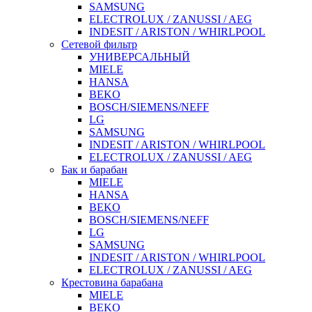
SAMSUNG
ELECTROLUX / ZANUSSI / AEG
INDESIT / ARISTON / WHIRLPOOL
Сетевой фильтр
УНИВЕРСАЛЬНЫЙ
MIELE
HANSA
BEKO
BOSCH/SIEMENS/NEFF
LG
SAMSUNG
INDESIT / ARISTON / WHIRLPOOL
ELECTROLUX / ZANUSSI / AEG
Бак и барабан
MIELE
HANSA
BEKO
BOSCH/SIEMENS/NEFF
LG
SAMSUNG
INDESIT / ARISTON / WHIRLPOOL
ELECTROLUX / ZANUSSI / AEG
Крестовина барабана
MIELE
BEKO