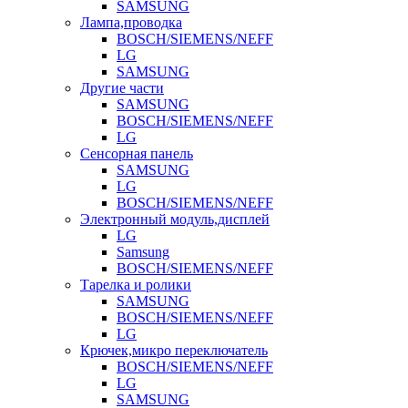
SAMSUNG
Лампа,проводка
BOSCH/SIEMENS/NEFF
LG
SAMSUNG
Другие части
SAMSUNG
BOSCH/SIEMENS/NEFF
LG
Сенсорная панель
SAMSUNG
LG
BOSCH/SIEMENS/NEFF
Электронный модуль,дисплей
LG
Samsung
BOSCH/SIEMENS/NEFF
Тарелка и ролики
SAMSUNG
BOSCH/SIEMENS/NEFF
LG
Крючек,микро переключатель
BOSCH/SIEMENS/NEFF
LG
SAMSUNG