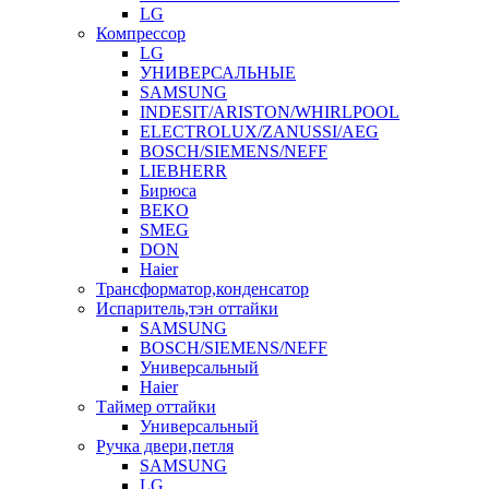
LG
Компрессор
LG
УНИВЕРСАЛЬНЫЕ
SAMSUNG
INDESIT/ARISTON/WHIRLPOOL
ELECTROLUX/ZANUSSI/AEG
BOSCH/SIEMENS/NEFF
LIEBHERR
Бирюса
BEKO
SMEG
DON
Haier
Трансформатор,конденсатор
Испаритель,тэн оттайки
SAMSUNG
BOSCH/SIEMENS/NEFF
Универсальный
Haier
Таймер оттайки
Универсальный
Ручка двери,петля
SAMSUNG
LG