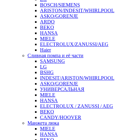
BOSCH/SIEMENS
ARISTON/INDESIT/WHIRLPOOL
ASKO/GORENJE
ARDO
BEKO
HANSA
MIELE
ELECTROLUX/ZANUSSI/AEG
Haier
Сливная помпа и её части
SAMSUNG
LG
BSHG
INDESIT/ARISTON/WHIRLPOOL
ASKO/GORENJE
УНИВЕРСАЛЬНАЯ
MIELE
HANSA
ELECTROLUX / ZANUSSI / AEG
BEKO
CANDY/HOOVER
Манжета люка
MIELE
HANSA
BEKO