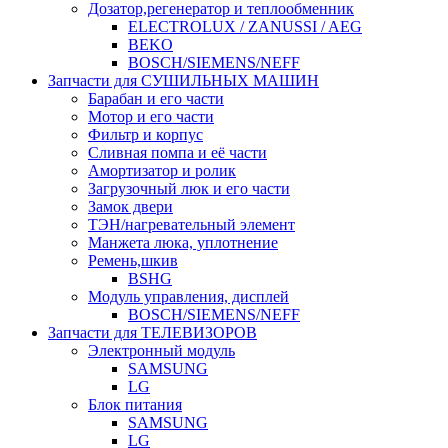
Дозатор,регенератор и теплообменник
ELECTROLUX / ZANUSSI / AEG
BEKO
BOSCH/SIEMENS/NEFF
Запчасти для СУШИЛЬНЫХ МАШИН
Барабан и его части
Мотор и его части
Фильтр и корпус
Сливная помпа и её части
Амортизатор и ролик
Загрузочный люк и его части
Замок двери
ТЭН/нагревательный элемент
Манжета люка, уплотнение
Ремень,шкив
BSHG
Модуль управления, дисплей
BOSCH/SIEMENS/NEFF
Запчасти для ТЕЛЕВИЗОРОВ
Электронный модуль
SAMSUNG
LG
Блок питания
SAMSUNG
LG