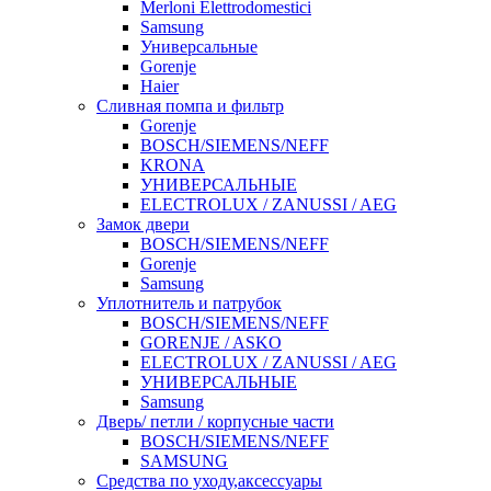
Merloni Elettrodomestici
Samsung
Универсальные
Gorenje
Haier
Сливная помпа и фильтр
Gorenje
BOSCH/SIEMENS/NEFF
KRONA
УНИВЕРСАЛЬНЫЕ
ELECTROLUX / ZANUSSI / AEG
Замок двери
BOSCH/SIEMENS/NEFF
Gorenje
Samsung
Уплотнитель и патрубок
BOSCH/SIEMENS/NEFF
GORENJE / ASKO
ELECTROLUX / ZANUSSI / AEG
УНИВЕРСАЛЬНЫЕ
Samsung
Дверь/ петли / корпусные части
BOSCH/SIEMENS/NEFF
SAMSUNG
Средства по уходу,аксессуары