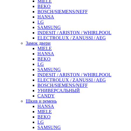
MIELE
BEKO
BOSCH/SIEMENS/NEFF
HANSA
LG
SAMSUNG
INDESIT / ARISTON / WHIRLPOOL
ELECTROLUX / ZANUSSI / AEG
Замок двери
MIELE
HANSA
BEKO
LG
SAMSUNG
INDESIT / ARISTON / WHIRLPOOL
ELECTROLUX / ZANUSSI / AEG
BOSCH/SIEMENS/NEFF
УНИВЕРСАЛЬНЫЙ
CANDY
Шкив и ремень
HANSA
MIELE
BEKO
LG
SAMSUNG