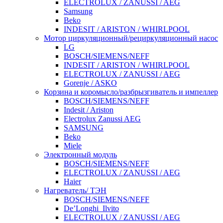
ELECTROLUX / ZANUSSI / AEG
Samsung
Beko
INDESIT / ARISTON / WHIRLPOOL
Мотор циркуляционный/рециркуляционный насос
LG
BOSCH/SIEMENS/NEFF
INDESIT / ARISTON / WHIRLPOOL
ELECTROLUX / ZANUSSI / AEG
Gorenje / ASKO
Корзина и коромысло/разбрызгиватель и импеллер
BOSCH/SIEMENS/NEFF
Indesit / Ariston
Electrolux Zanussi AEG
SAMSUNG
Beko
Miele
Электронный модуль
BOSCH/SIEMENS/NEFF
ELECTROLUX / ZANUSSI / AEG
Haier
Нагреватель/ ТЭН
BOSCH/SIEMENS/NEFF
De’Longhi_Ilvito
ELECTROLUX / ZANUSSI / AEG