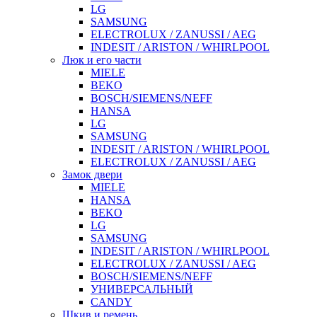
LG
SAMSUNG
ELECTROLUX / ZANUSSI / AEG
INDESIT / ARISTON / WHIRLPOOL
Люк и его части
MIELE
BEKO
BOSCH/SIEMENS/NEFF
HANSA
LG
SAMSUNG
INDESIT / ARISTON / WHIRLPOOL
ELECTROLUX / ZANUSSI / AEG
Замок двери
MIELE
HANSA
BEKO
LG
SAMSUNG
INDESIT / ARISTON / WHIRLPOOL
ELECTROLUX / ZANUSSI / AEG
BOSCH/SIEMENS/NEFF
УНИВЕРСАЛЬНЫЙ
CANDY
Шкив и ремень