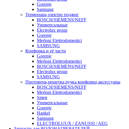
Gorenje
Samsung
Термопара,электро поджиг
BOSCH/SIEMENS/NEFF
Универсальные
Electrolux group
Gorenje
Merloni Elettrodomestici
SAMSUNG
Конфорка и её части
Gorenje
Merloni Elettrodomestici
BOSCH/SIEMENS/NEFF
Electrolux group
SAMSUNG
Противень,решетка,ручка конфорки,аксессуары
BOSCH/SIEMENS/NEFF
Merloni Elettrodomestici
Smeg
Универсальные
Gorenje
Hankel
Samsung
ELECTROLUUX / ZANUSSI / AEG
Запчасти для ВОДОНАГРЕВАТЕЛЕЙ