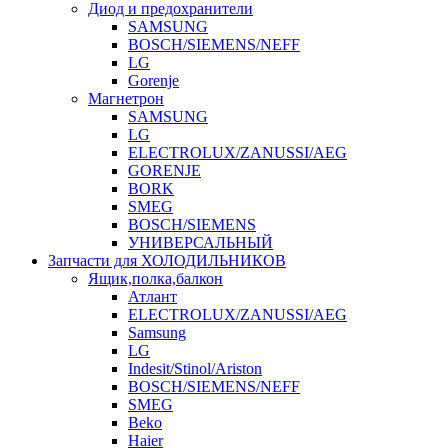
Диод и предохранители
SAMSUNG
BOSCH/SIEMENS/NEFF
LG
Gorenje
Магнетрон
SAMSUNG
LG
ELECTROLUX/ZANUSSI/AEG
GORENJE
BORK
SMEG
BOSCH/SIEMENS
УНИВЕРСАЛЬНЫЙ
Запчасти для ХОЛОДИЛЬНИКОВ
Ящик,полка,балкон
Атлант
ELECTROLUX/ZANUSSI/AEG
Samsung
LG
Indesit/Stinol/Ariston
BOSCH/SIEMENS/NEFF
SMEG
Beko
Haier