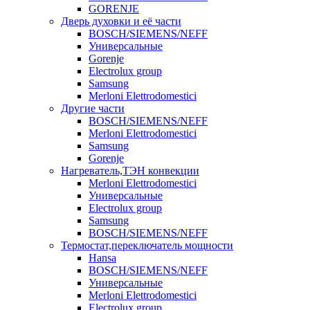
GORENJE
Дверь духовки и её части
BOSCH/SIEMENS/NEFF
Универсальные
Gorenje
Electrolux group
Samsung
Merloni Elettrodomestici
Другие части
BOSCH/SIEMENS/NEFF
Merloni Elettrodomestici
Samsung
Gorenje
Нагреватель,ТЭН конвекции
Merloni Elettrodomestici
Универсальные
Electrolux group
Samsung
BOSCH/SIEMENS/NEFF
Термостат,переключатель мощности
Hansa
BOSCH/SIEMENS/NEFF
Универсальные
Merloni Elettrodomestici
Electrolux group