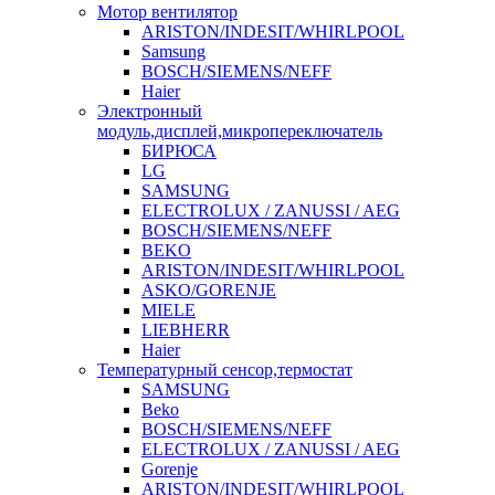
Мотор вентилятор
ARISTON/INDESIT/WHIRLPOOL
Samsung
BOSCH/SIEMENS/NEFF
Haier
Электронный
модуль,дисплей,микропереключатель
БИРЮСА
LG
SAMSUNG
ELECTROLUX / ZANUSSI / AEG
BOSCH/SIEMENS/NEFF
BEKO
ARISTON/INDESIT/WHIRLPOOL
ASKO/GORENJE
MIELE
LIEBHERR
Haier
Температурный сенсор,термостат
SAMSUNG
Beko
BOSCH/SIEMENS/NEFF
ELECTROLUX / ZANUSSI / AEG
Gorenje
ARISTON/INDESIT/WHIRLPOOL