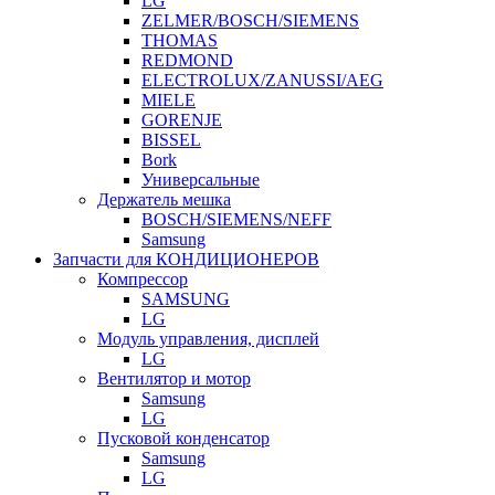
LG
ZELMER/BOSCH/SIEMENS
THOMAS
REDMOND
ELECTROLUX/ZANUSSI/AEG
MIELE
GORENJE
BISSEL
Bork
Универсальные
Держатель мешка
BOSCH/SIEMENS/NEFF
Samsung
Запчасти для КОНДИЦИОНЕРОВ
Компрессор
SAMSUNG
LG
Модуль управления, дисплей
LG
Вентилятор и мотор
Samsung
LG
Пусковой конденсатор
Samsung
LG