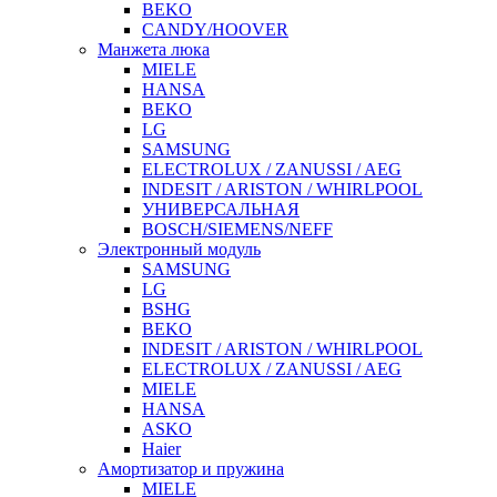
BEKO
CANDY/HOOVER
Манжета люка
MIELE
HANSA
BEKO
LG
SAMSUNG
ELECTROLUX / ZANUSSI / AEG
INDESIT / ARISTON / WHIRLPOOL
УНИВЕРСАЛЬНАЯ
BOSCH/SIEMENS/NEFF
Электронный модуль
SAMSUNG
LG
BSHG
BEKO
INDESIT / ARISTON / WHIRLPOOL
ELECTROLUX / ZANUSSI / AEG
MIELE
HANSA
ASKO
Haier
Амортизатор и пружина
MIELE