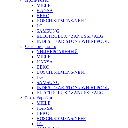
Противовес
MIELE
HANSA
BEKO
BOSCH/SIEMENS/NEFF
LG
SAMSUNG
ELECTROLUX / ZANUSSI / AEG
INDESIT / ARISTON / WHIRLPOOL
Сетевой фильтр
УНИВЕРСАЛЬНЫЙ
MIELE
HANSA
BEKO
BOSCH/SIEMENS/NEFF
LG
SAMSUNG
INDESIT / ARISTON / WHIRLPOOL
ELECTROLUX / ZANUSSI / AEG
Бак и барабан
MIELE
HANSA
BEKO
BOSCH/SIEMENS/NEFF
LG