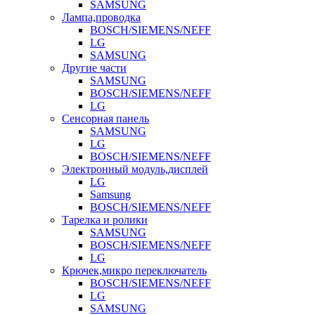
SAMSUNG
Лампа,проводка
BOSCH/SIEMENS/NEFF
LG
SAMSUNG
Другие части
SAMSUNG
BOSCH/SIEMENS/NEFF
LG
Сенсорная панель
SAMSUNG
LG
BOSCH/SIEMENS/NEFF
Электронный модуль,дисплей
LG
Samsung
BOSCH/SIEMENS/NEFF
Тарелка и ролики
SAMSUNG
BOSCH/SIEMENS/NEFF
LG
Крючек,микро переключатель
BOSCH/SIEMENS/NEFF
LG
SAMSUNG