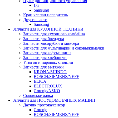
Пульт дистанционного управления
LG
Samsung
Кран,клапан,испаритель
Другие части
Samsung
Запчасти для КУХОННОЙ ТЕХНИКИ
Запчасти для кухонного комбайна
Запчасти для блендера
Запчасти мясорубки и миксера
Запчасти для мультиварки и соковыжималки
Запчасти для кофемашины
Запчасти для хлебопечи
Утюгов и паровых станций
Запчасти для вытяжки
KRONA/SHINDO
BOSCH/SIEMENS/NEFF
ELICA
ELECTROLUX
Gorenje/ASKO
Соковыжималка
Запчасти для ПОСУДОМОЕЧНЫХ МАШИН
Датчик протока/сенсор
Gorenje
BOSCH/SIEMENS/NEFF