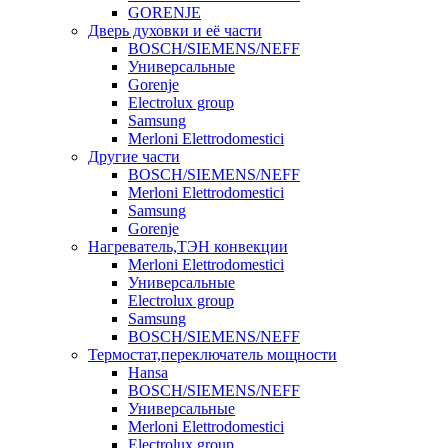
GORENJE
Дверь духовки и её части
BOSCH/SIEMENS/NEFF
Универсальные
Gorenje
Electrolux group
Samsung
Merloni Elettrodomestici
Другие части
BOSCH/SIEMENS/NEFF
Merloni Elettrodomestici
Samsung
Gorenje
Нагреватель,ТЭН конвекции
Merloni Elettrodomestici
Универсальные
Electrolux group
Samsung
BOSCH/SIEMENS/NEFF
Термостат,переключатель мощности
Hansa
BOSCH/SIEMENS/NEFF
Универсальные
Merloni Elettrodomestici
Electrolux group