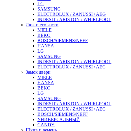
LG
SAMSUNG
ELECTROLUX / ZANUSSI / AEG
INDESIT / ARISTON / WHIRLPOOL
Люк и его части
MIELE
BEKO
BOSCH/SIEMENS/NEFF
HANSA
LG
SAMSUNG
INDESIT / ARISTON / WHIRLPOOL
ELECTROLUX / ZANUSSI / AEG
Замок двери
MIELE
HANSA
BEKO
LG
SAMSUNG
INDESIT / ARISTON / WHIRLPOOL
ELECTROLUX / ZANUSSI / AEG
BOSCH/SIEMENS/NEFF
УНИВЕРСАЛЬНЫЙ
CANDY
Шкив и ремень