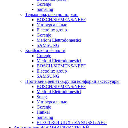
Gorenje
Samsung
Термопара,электро поджиг
BOSCH/SIEMENS/NEFF
Универсальные
Electrolux group
Gorenje
Merloni Elettrodomestici
SAMSUNG
Конфорка и её части
Gorenje
Merloni Elettrodomestici
BOSCH/SIEMENS/NEFF
Electrolux group
SAMSUNG
Противень,решетка,ручка конфорки,аксессуары
BOSCH/SIEMENS/NEFF
Merloni Elettrodomestici
Smeg
Универсальные
Gorenje
Hankel
Samsung
ELECTROLUUX / ZANUSSI / AEG
Запчасти для ВОДОНАГРЕВАТЕЛЕЙ