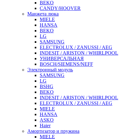
BEKO
CANDY/HOOVER
Манжета люка
MIELE
HANSA
BEKO
LG
SAMSUNG
ELECTROLUX / ZANUSSI / AEG
INDESIT / ARISTON / WHIRLPOOL
УНИВЕРСАЛЬНАЯ
BOSCH/SIEMENS/NEFF
Электронный модуль
SAMSUNG
LG
BSHG
BEKO
INDESIT / ARISTON / WHIRLPOOL
ELECTROLUX / ZANUSSI / AEG
MIELE
HANSA
ASKO
Haier
Амортизатор и пружина
MIELE