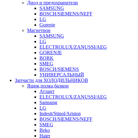
Диод и предохранители
SAMSUNG
BOSCH/SIEMENS/NEFF
LG
Gorenje
Магнетрон
SAMSUNG
LG
ELECTROLUX/ZANUSSI/AEG
GORENJE
BORK
SMEG
BOSCH/SIEMENS
УНИВЕРСАЛЬНЫЙ
Запчасти для ХОЛОДИЛЬНИКОВ
Ящик,полка,балкон
Атлант
ELECTROLUX/ZANUSSI/AEG
Samsung
LG
Indesit/Stinol/Ariston
BOSCH/SIEMENS/NEFF
SMEG
Beko
Haier