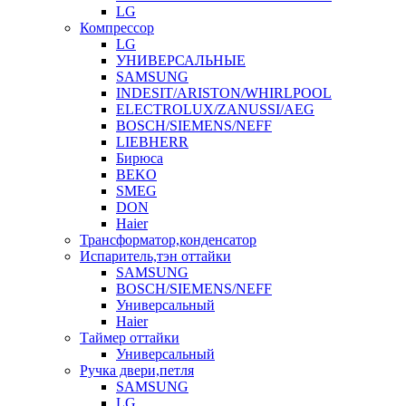
LG
Компрессор
LG
УНИВЕРСАЛЬНЫЕ
SAMSUNG
INDESIT/ARISTON/WHIRLPOOL
ELECTROLUX/ZANUSSI/AEG
BOSCH/SIEMENS/NEFF
LIEBHERR
Бирюса
BEKO
SMEG
DON
Haier
Трансформатор,конденсатор
Испаритель,тэн оттайки
SAMSUNG
BOSCH/SIEMENS/NEFF
Универсальный
Haier
Таймер оттайки
Универсальный
Ручка двери,петля
SAMSUNG
LG