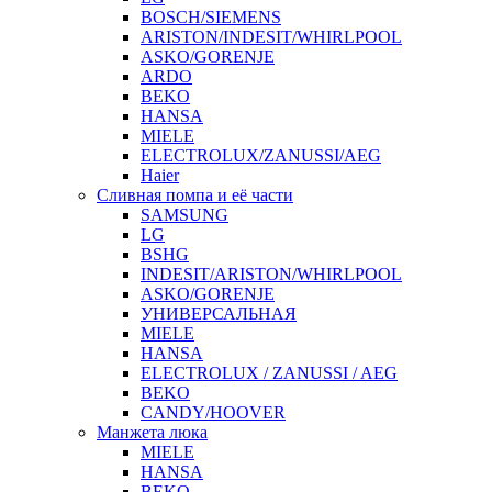
BOSCH/SIEMENS
ARISTON/INDESIT/WHIRLPOOL
ASKO/GORENJE
ARDO
BEKO
HANSA
MIELE
ELECTROLUX/ZANUSSI/AEG
Haier
Сливная помпа и её части
SAMSUNG
LG
BSHG
INDESIT/ARISTON/WHIRLPOOL
ASKO/GORENJE
УНИВЕРСАЛЬНАЯ
MIELE
HANSA
ELECTROLUX / ZANUSSI / AEG
BEKO
CANDY/HOOVER
Манжета люка
MIELE
HANSA
BEKO