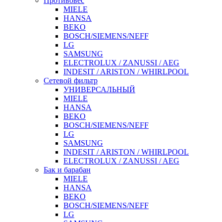
Противовес
MIELE
HANSA
BEKO
BOSCH/SIEMENS/NEFF
LG
SAMSUNG
ELECTROLUX / ZANUSSI / AEG
INDESIT / ARISTON / WHIRLPOOL
Сетевой фильтр
УНИВЕРСАЛЬНЫЙ
MIELE
HANSA
BEKO
BOSCH/SIEMENS/NEFF
LG
SAMSUNG
INDESIT / ARISTON / WHIRLPOOL
ELECTROLUX / ZANUSSI / AEG
Бак и барабан
MIELE
HANSA
BEKO
BOSCH/SIEMENS/NEFF
LG