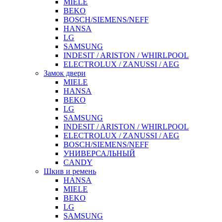
MIELE
BEKO
BOSCH/SIEMENS/NEFF
HANSA
LG
SAMSUNG
INDESIT / ARISTON / WHIRLPOOL
ELECTROLUX / ZANUSSI / AEG
Замок двери
MIELE
HANSA
BEKO
LG
SAMSUNG
INDESIT / ARISTON / WHIRLPOOL
ELECTROLUX / ZANUSSI / AEG
BOSCH/SIEMENS/NEFF
УНИВЕРСАЛЬНЫЙ
CANDY
Шкив и ремень
HANSA
MIELE
BEKO
LG
SAMSUNG