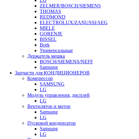
LG
ZELMER/BOSCH/SIEMENS
THOMAS
REDMOND
ELECTROLUX/ZANUSSI/AEG
MIELE
GORENJE
BISSEL
Bork
Универсальные
Держатель мешка
BOSCH/SIEMENS/NEFF
Samsung
Запчасти для КОНДИЦИОНЕРОВ
Компрессор
SAMSUNG
LG
Модуль управления, дисплей
LG
Вентилятор и мотор
Samsung
LG
Пусковой конденсатор
Samsung
LG