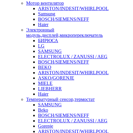
Мотор вентилятор
ARISTON/INDESIT/WHIRLPOOL
Samsung
BOSCH/SIEMENS/NEFF
Haier
Электронный
модуль,дисплей,микропереключатель
БИРЮСА
LG
SAMSUNG
ELECTROLUX / ZANUSSI / AEG
BOSCH/SIEMENS/NEFF
BEKO
ARISTON/INDESIT/WHIRLPOOL
ASKO/GORENJE
MIELE
LIEBHERR
Haier
Температурный сенсор,термостат
SAMSUNG
Beko
BOSCH/SIEMENS/NEFF
ELECTROLUX / ZANUSSI / AEG
Gorenje
ARISTON/INDESIT/WHIRLPOOL