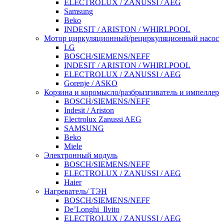
ELECTROLUX / ZANUSSI / AEG
Samsung
Beko
INDESIT / ARISTON / WHIRLPOOL
Мотор циркуляционный/рециркуляционный насос
LG
BOSCH/SIEMENS/NEFF
INDESIT / ARISTON / WHIRLPOOL
ELECTROLUX / ZANUSSI / AEG
Gorenje / ASKO
Корзина и коромысло/разбрызгиватель и импеллер
BOSCH/SIEMENS/NEFF
Indesit / Ariston
Electrolux Zanussi AEG
SAMSUNG
Beko
Miele
Электронный модуль
BOSCH/SIEMENS/NEFF
ELECTROLUX / ZANUSSI / AEG
Haier
Нагреватель/ ТЭН
BOSCH/SIEMENS/NEFF
De’Longhi_Ilvito
ELECTROLUX / ZANUSSI / AEG