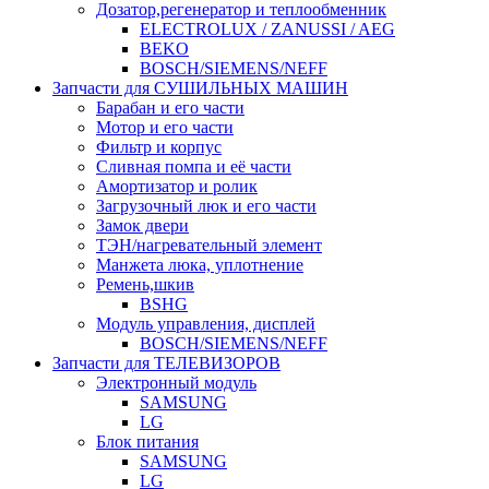
Дозатор,регенератор и теплообменник
ELECTROLUX / ZANUSSI / AEG
BEKO
BOSCH/SIEMENS/NEFF
Запчасти для СУШИЛЬНЫХ МАШИН
Барабан и его части
Мотор и его части
Фильтр и корпус
Сливная помпа и её части
Амортизатор и ролик
Загрузочный люк и его части
Замок двери
ТЭН/нагревательный элемент
Манжета люка, уплотнение
Ремень,шкив
BSHG
Модуль управления, дисплей
BOSCH/SIEMENS/NEFF
Запчасти для ТЕЛЕВИЗОРОВ
Электронный модуль
SAMSUNG
LG
Блок питания
SAMSUNG
LG