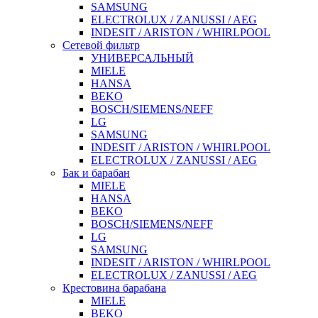
SAMSUNG
ELECTROLUX / ZANUSSI / AEG
INDESIT / ARISTON / WHIRLPOOL
Сетевой фильтр
УНИВЕРСАЛЬНЫЙ
MIELE
HANSA
BEKO
BOSCH/SIEMENS/NEFF
LG
SAMSUNG
INDESIT / ARISTON / WHIRLPOOL
ELECTROLUX / ZANUSSI / AEG
Бак и барабан
MIELE
HANSA
BEKO
BOSCH/SIEMENS/NEFF
LG
SAMSUNG
INDESIT / ARISTON / WHIRLPOOL
ELECTROLUX / ZANUSSI / AEG
Крестовина барабана
MIELE
BEKO