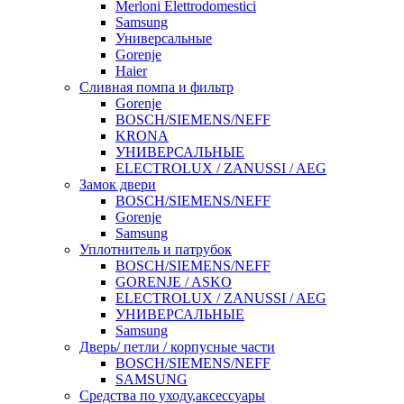
Merloni Elettrodomestici
Samsung
Универсальные
Gorenje
Haier
Сливная помпа и фильтр
Gorenje
BOSCH/SIEMENS/NEFF
KRONA
УНИВЕРСАЛЬНЫЕ
ELECTROLUX / ZANUSSI / AEG
Замок двери
BOSCH/SIEMENS/NEFF
Gorenje
Samsung
Уплотнитель и патрубок
BOSCH/SIEMENS/NEFF
GORENJE / ASKO
ELECTROLUX / ZANUSSI / AEG
УНИВЕРСАЛЬНЫЕ
Samsung
Дверь/ петли / корпусные части
BOSCH/SIEMENS/NEFF
SAMSUNG
Средства по уходу,аксессуары