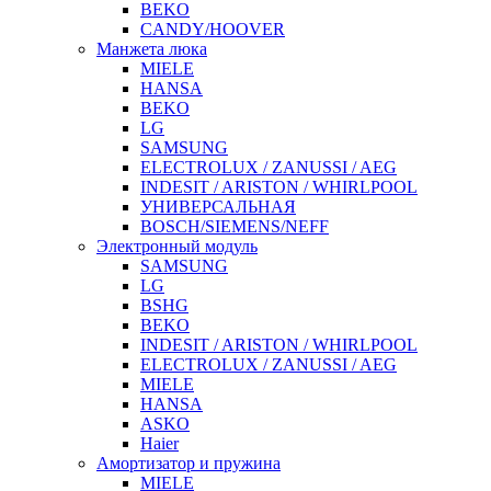
BEKO
CANDY/HOOVER
Манжета люка
MIELE
HANSA
BEKO
LG
SAMSUNG
ELECTROLUX / ZANUSSI / AEG
INDESIT / ARISTON / WHIRLPOOL
УНИВЕРСАЛЬНАЯ
BOSCH/SIEMENS/NEFF
Электронный модуль
SAMSUNG
LG
BSHG
BEKO
INDESIT / ARISTON / WHIRLPOOL
ELECTROLUX / ZANUSSI / AEG
MIELE
HANSA
ASKO
Haier
Амортизатор и пружина
MIELE