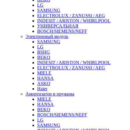
LG
SAMSUNG
ELECTROLUX / ZANUSSI / AEG
INDESIT / ARISTON / WHIRLPOOL
УНИВЕРСАЛЬНАЯ
BOSCH/SIEMENS/NEFF
Электронный модуль
SAMSUNG
LG
BSHG
BEKO
INDESIT / ARISTON / WHIRLPOOL
ELECTROLUX / ZANUSSI / AEG
MIELE
HANSA
ASKO
Haier
Амортизатор и пружина
MIELE
HANSA
BEKO
BOSCH/SIEMENS/NEFF
LG
SAMSUNG