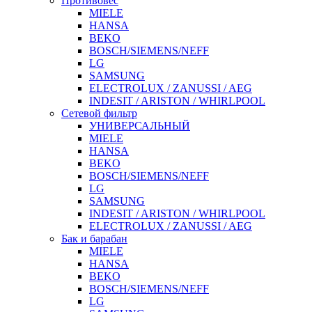
Противовес
MIELE
HANSA
BEKO
BOSCH/SIEMENS/NEFF
LG
SAMSUNG
ELECTROLUX / ZANUSSI / AEG
INDESIT / ARISTON / WHIRLPOOL
Сетевой фильтр
УНИВЕРСАЛЬНЫЙ
MIELE
HANSA
BEKO
BOSCH/SIEMENS/NEFF
LG
SAMSUNG
INDESIT / ARISTON / WHIRLPOOL
ELECTROLUX / ZANUSSI / AEG
Бак и барабан
MIELE
HANSA
BEKO
BOSCH/SIEMENS/NEFF
LG