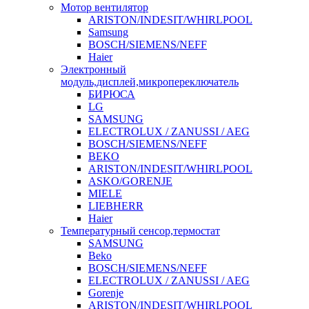
Мотор вентилятор
ARISTON/INDESIT/WHIRLPOOL
Samsung
BOSCH/SIEMENS/NEFF
Haier
Электронный
модуль,дисплей,микропереключатель
БИРЮСА
LG
SAMSUNG
ELECTROLUX / ZANUSSI / AEG
BOSCH/SIEMENS/NEFF
BEKO
ARISTON/INDESIT/WHIRLPOOL
ASKO/GORENJE
MIELE
LIEBHERR
Haier
Температурный сенсор,термостат
SAMSUNG
Beko
BOSCH/SIEMENS/NEFF
ELECTROLUX / ZANUSSI / AEG
Gorenje
ARISTON/INDESIT/WHIRLPOOL