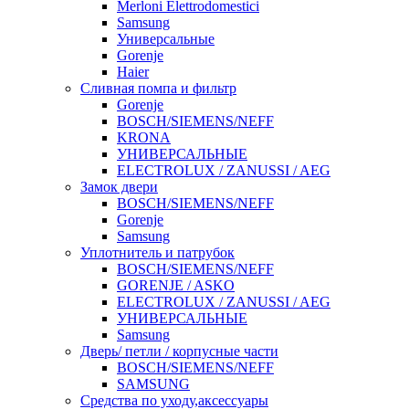
Merloni Elettrodomestici
Samsung
Универсальные
Gorenje
Haier
Сливная помпа и фильтр
Gorenje
BOSCH/SIEMENS/NEFF
KRONA
УНИВЕРСАЛЬНЫЕ
ELECTROLUX / ZANUSSI / AEG
Замок двери
BOSCH/SIEMENS/NEFF
Gorenje
Samsung
Уплотнитель и патрубок
BOSCH/SIEMENS/NEFF
GORENJE / ASKO
ELECTROLUX / ZANUSSI / AEG
УНИВЕРСАЛЬНЫЕ
Samsung
Дверь/ петли / корпусные части
BOSCH/SIEMENS/NEFF
SAMSUNG
Средства по уходу,аксессуары