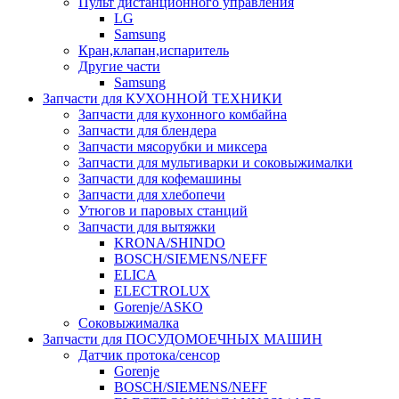
Пульт дистанционного управления
LG
Samsung
Кран,клапан,испаритель
Другие части
Samsung
Запчасти для КУХОННОЙ ТЕХНИКИ
Запчасти для кухонного комбайна
Запчасти для блендера
Запчасти мясорубки и миксера
Запчасти для мультиварки и соковыжималки
Запчасти для кофемашины
Запчасти для хлебопечи
Утюгов и паровых станций
Запчасти для вытяжки
KRONA/SHINDO
BOSCH/SIEMENS/NEFF
ELICA
ELECTROLUX
Gorenje/ASKO
Соковыжималка
Запчасти для ПОСУДОМОЕЧНЫХ МАШИН
Датчик протока/сенсор
Gorenje
BOSCH/SIEMENS/NEFF