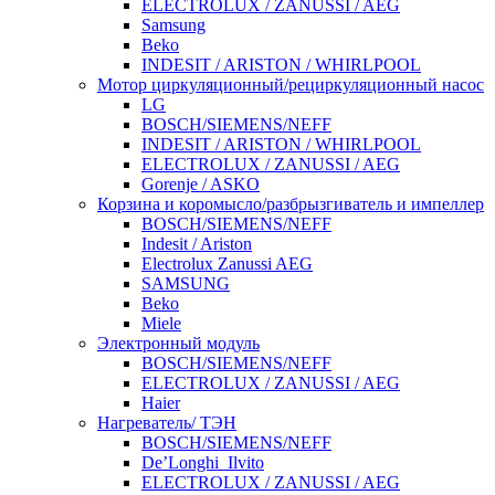
ELECTROLUX / ZANUSSI / AEG
Samsung
Beko
INDESIT / ARISTON / WHIRLPOOL
Мотор циркуляционный/рециркуляционный насос
LG
BOSCH/SIEMENS/NEFF
INDESIT / ARISTON / WHIRLPOOL
ELECTROLUX / ZANUSSI / AEG
Gorenje / ASKO
Корзина и коромысло/разбрызгиватель и импеллер
BOSCH/SIEMENS/NEFF
Indesit / Ariston
Electrolux Zanussi AEG
SAMSUNG
Beko
Miele
Электронный модуль
BOSCH/SIEMENS/NEFF
ELECTROLUX / ZANUSSI / AEG
Haier
Нагреватель/ ТЭН
BOSCH/SIEMENS/NEFF
De’Longhi_Ilvito
ELECTROLUX / ZANUSSI / AEG