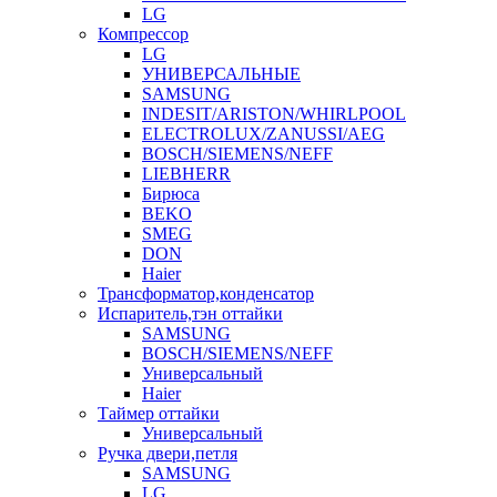
LG
Компрессор
LG
УНИВЕРСАЛЬНЫЕ
SAMSUNG
INDESIT/ARISTON/WHIRLPOOL
ELECTROLUX/ZANUSSI/AEG
BOSCH/SIEMENS/NEFF
LIEBHERR
Бирюса
BEKO
SMEG
DON
Haier
Трансформатор,конденсатор
Испаритель,тэн оттайки
SAMSUNG
BOSCH/SIEMENS/NEFF
Универсальный
Haier
Таймер оттайки
Универсальный
Ручка двери,петля
SAMSUNG
LG