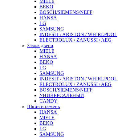
MIELE
BEKO
BOSCH/SIEMENS/NEFF
HANSA
LG
SAMSUNG
INDESIT / ARISTON / WHIRLPOOL
ELECTROLUX / ZANUSSI / AEG
Замок двери
MIELE
HANSA
BEKO
LG
SAMSUNG
INDESIT / ARISTON / WHIRLPOOL
ELECTROLUX / ZANUSSI / AEG
BOSCH/SIEMENS/NEFF
УНИВЕРСАЛЬНЫЙ
CANDY
Шкив и ремень
HANSA
MIELE
BEKO
LG
SAMSUNG