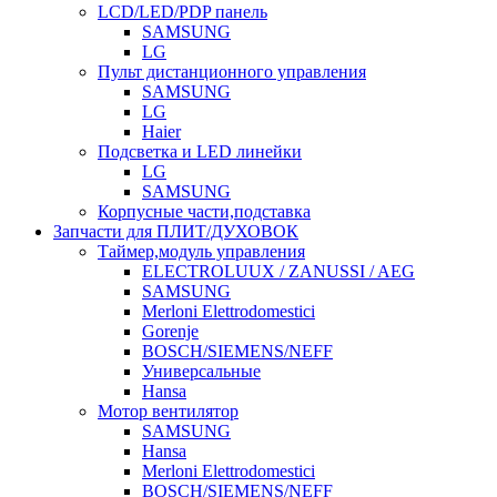
LCD/LED/PDP панель
SAMSUNG
LG
Пульт дистанционного управления
SAMSUNG
LG
Haier
Подсветка и LED линейки
LG
SAMSUNG
Корпусные части,подставка
Запчасти для ПЛИТ/ДУХОВОК
Таймер,модуль управления
ELECTROLUUX / ZANUSSI / AEG
SAMSUNG
Merloni Elettrodomestici
Gorenje
BOSCH/SIEMENS/NEFF
Универсальные
Hansa
Мотор вентилятор
SAMSUNG
Hansa
Merloni Elettrodomestici
BOSCH/SIEMENS/NEFF