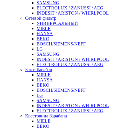
SAMSUNG
ELECTROLUX / ZANUSSI / AEG
INDESIT / ARISTON / WHIRLPOOL
Сетевой фильтр
УНИВЕРСАЛЬНЫЙ
MIELE
HANSA
BEKO
BOSCH/SIEMENS/NEFF
LG
SAMSUNG
INDESIT / ARISTON / WHIRLPOOL
ELECTROLUX / ZANUSSI / AEG
Бак и барабан
MIELE
HANSA
BEKO
BOSCH/SIEMENS/NEFF
LG
SAMSUNG
INDESIT / ARISTON / WHIRLPOOL
ELECTROLUX / ZANUSSI / AEG
Крестовина барабана
MIELE
BEKO