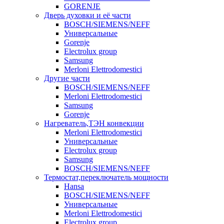
GORENJE
Дверь духовки и её части
BOSCH/SIEMENS/NEFF
Универсальные
Gorenje
Electrolux group
Samsung
Merloni Elettrodomestici
Другие части
BOSCH/SIEMENS/NEFF
Merloni Elettrodomestici
Samsung
Gorenje
Нагреватель,ТЭН конвекции
Merloni Elettrodomestici
Универсальные
Electrolux group
Samsung
BOSCH/SIEMENS/NEFF
Термостат,переключатель мощности
Hansa
BOSCH/SIEMENS/NEFF
Универсальные
Merloni Elettrodomestici
Electrolux group