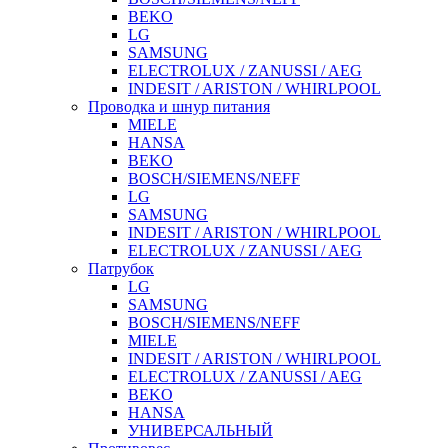
BEKO
LG
SAMSUNG
ELECTROLUX / ZANUSSI / AEG
INDESIT / ARISTON / WHIRLPOOL
Проводка и шнур питания
MIELE
HANSA
BEKO
BOSCH/SIEMENS/NEFF
LG
SAMSUNG
INDESIT / ARISTON / WHIRLPOOL
ELECTROLUX / ZANUSSI / AEG
Патрубок
LG
SAMSUNG
BOSCH/SIEMENS/NEFF
MIELE
INDESIT / ARISTON / WHIRLPOOL
ELECTROLUX / ZANUSSI / AEG
BEKO
HANSA
УНИВЕРСАЛЬНЫЙ