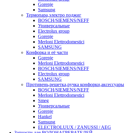
Gorenje
Samsung
Термопара,электро поджиг
BOSCH/SIEMENS/NEFF
Универсальные
Electrolux group
Gorenje
Merloni Elettrodomestici
SAMSUNG
Конфорка и её части
Gorenje
Merloni Elettrodomestici
BOSCH/SIEMENS/NEFF
Electrolux group
SAMSUNG
Противень,решетка,ручка конфорки,аксессуары
BOSCH/SIEMENS/NEFF
Merloni Elettrodomestici
Smeg
Универсальные
Gorenje
Hankel
Samsung
ELECTROLUUX / ZANUSSI / AEG
Запчасти для ВОДОНАГРЕВАТЕЛЕЙ