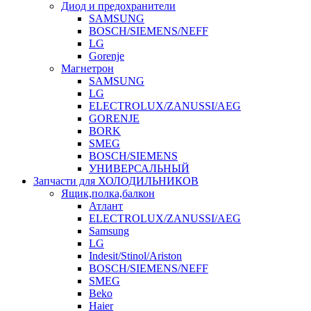
Диод и предохранители
SAMSUNG
BOSCH/SIEMENS/NEFF
LG
Gorenje
Магнетрон
SAMSUNG
LG
ELECTROLUX/ZANUSSI/AEG
GORENJE
BORK
SMEG
BOSCH/SIEMENS
УНИВЕРСАЛЬНЫЙ
Запчасти для ХОЛОДИЛЬНИКОВ
Ящик,полка,балкон
Атлант
ELECTROLUX/ZANUSSI/AEG
Samsung
LG
Indesit/Stinol/Ariston
BOSCH/SIEMENS/NEFF
SMEG
Beko
Haier