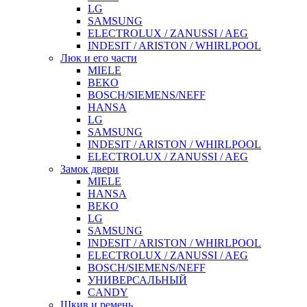
LG
SAMSUNG
ELECTROLUX / ZANUSSI / AEG
INDESIT / ARISTON / WHIRLPOOL
Люк и его части
MIELE
BEKO
BOSCH/SIEMENS/NEFF
HANSA
LG
SAMSUNG
INDESIT / ARISTON / WHIRLPOOL
ELECTROLUX / ZANUSSI / AEG
Замок двери
MIELE
HANSA
BEKO
LG
SAMSUNG
INDESIT / ARISTON / WHIRLPOOL
ELECTROLUX / ZANUSSI / AEG
BOSCH/SIEMENS/NEFF
УНИВЕРСАЛЬНЫЙ
CANDY
Шкив и ремень