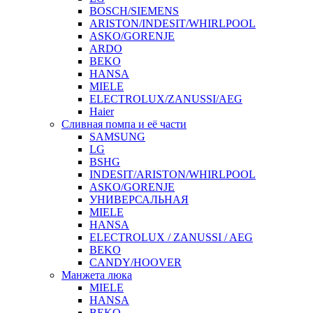
BOSCH/SIEMENS
ARISTON/INDESIT/WHIRLPOOL
ASKO/GORENJE
ARDO
BEKO
HANSA
MIELE
ELECTROLUX/ZANUSSI/AEG
Haier
Сливная помпа и её части
SAMSUNG
LG
BSHG
INDESIT/ARISTON/WHIRLPOOL
ASKO/GORENJE
УНИВЕРСАЛЬНАЯ
MIELE
HANSA
ELECTROLUX / ZANUSSI / AEG
BEKO
CANDY/HOOVER
Манжета люка
MIELE
HANSA
BEKO