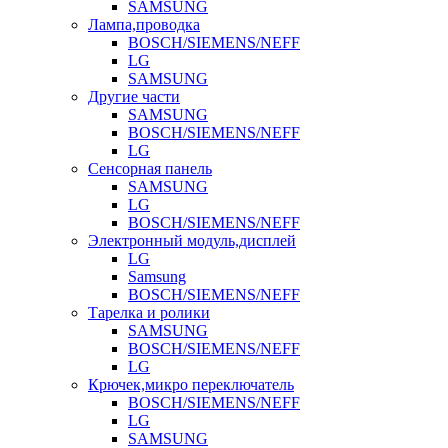
SAMSUNG
Лампа,проводка
BOSCH/SIEMENS/NEFF
LG
SAMSUNG
Другие части
SAMSUNG
BOSCH/SIEMENS/NEFF
LG
Сенсорная панель
SAMSUNG
LG
BOSCH/SIEMENS/NEFF
Электронный модуль,дисплей
LG
Samsung
BOSCH/SIEMENS/NEFF
Тарелка и ролики
SAMSUNG
BOSCH/SIEMENS/NEFF
LG
Крючек,микро переключатель
BOSCH/SIEMENS/NEFF
LG
SAMSUNG