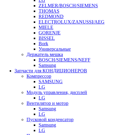
LG
ZELMER/BOSCH/SIEMENS
THOMAS
REDMOND
ELECTROLUX/ZANUSSI/AEG
MIELE
GORENJE
BISSEL
Bork
Универсальные
Держатель мешка
BOSCH/SIEMENS/NEFF
Samsung
Запчасти для КОНДИЦИОНЕРОВ
Компрессор
SAMSUNG
LG
Модуль управления, дисплей
LG
Вентилятор и мотор
Samsung
LG
Пусковой конденсатор
Samsung
LG