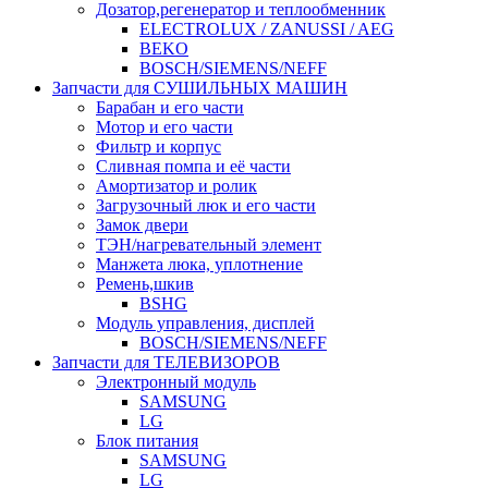
Дозатор,регенератор и теплообменник
ELECTROLUX / ZANUSSI / AEG
BEKO
BOSCH/SIEMENS/NEFF
Запчасти для СУШИЛЬНЫХ МАШИН
Барабан и его части
Мотор и его части
Фильтр и корпус
Сливная помпа и её части
Амортизатор и ролик
Загрузочный люк и его части
Замок двери
ТЭН/нагревательный элемент
Манжета люка, уплотнение
Ремень,шкив
BSHG
Модуль управления, дисплей
BOSCH/SIEMENS/NEFF
Запчасти для ТЕЛЕВИЗОРОВ
Электронный модуль
SAMSUNG
LG
Блок питания
SAMSUNG
LG