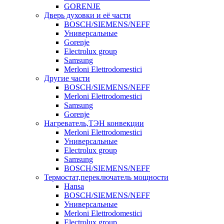
GORENJE
Дверь духовки и её части
BOSCH/SIEMENS/NEFF
Универсальные
Gorenje
Electrolux group
Samsung
Merloni Elettrodomestici
Другие части
BOSCH/SIEMENS/NEFF
Merloni Elettrodomestici
Samsung
Gorenje
Нагреватель,ТЭН конвекции
Merloni Elettrodomestici
Универсальные
Electrolux group
Samsung
BOSCH/SIEMENS/NEFF
Термостат,переключатель мощности
Hansa
BOSCH/SIEMENS/NEFF
Универсальные
Merloni Elettrodomestici
Electrolux group