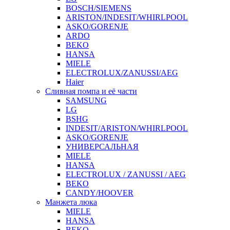
BOSCH/SIEMENS
ARISTON/INDESIT/WHIRLPOOL
ASKO/GORENJE
ARDO
BEKO
HANSA
MIELE
ELECTROLUX/ZANUSSI/AEG
Haier
Сливная помпа и её части
SAMSUNG
LG
BSHG
INDESIT/ARISTON/WHIRLPOOL
ASKO/GORENJE
УНИВЕРСАЛЬНАЯ
MIELE
HANSA
ELECTROLUX / ZANUSSI / AEG
BEKO
CANDY/HOOVER
Манжета люка
MIELE
HANSA
BEKO