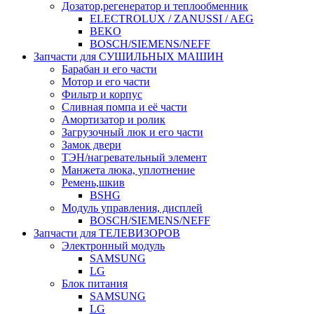
Дозатор,регенератор и теплообменник
ELECTROLUX / ZANUSSI / AEG
BEKO
BOSCH/SIEMENS/NEFF
Запчасти для СУШИЛЬНЫХ МАШИН
Барабан и его части
Мотор и его части
Фильтр и корпус
Сливная помпа и её части
Амортизатор и ролик
Загрузочный люк и его части
Замок двери
ТЭН/нагревательный элемент
Манжета люка, уплотнение
Ремень,шкив
BSHG
Модуль управления, дисплей
BOSCH/SIEMENS/NEFF
Запчасти для ТЕЛЕВИЗОРОВ
Электронный модуль
SAMSUNG
LG
Блок питания
SAMSUNG
LG