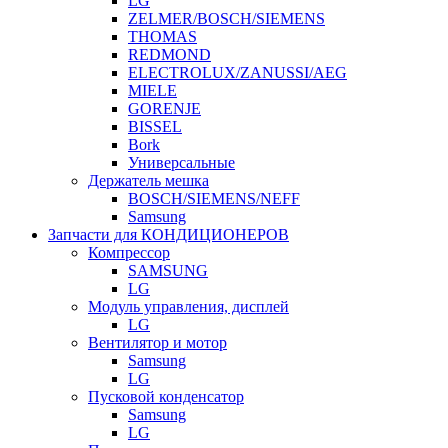
LG
ZELMER/BOSCH/SIEMENS
THOMAS
REDMOND
ELECTROLUX/ZANUSSI/AEG
MIELE
GORENJE
BISSEL
Bork
Универсальные
Держатель мешка
BOSCH/SIEMENS/NEFF
Samsung
Запчасти для КОНДИЦИОНЕРОВ
Компрессор
SAMSUNG
LG
Модуль управления, дисплей
LG
Вентилятор и мотор
Samsung
LG
Пусковой конденсатор
Samsung
LG