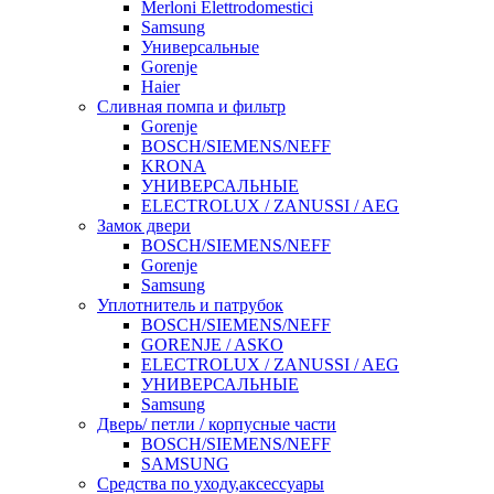
Merloni Elettrodomestici
Samsung
Универсальные
Gorenje
Haier
Сливная помпа и фильтр
Gorenje
BOSCH/SIEMENS/NEFF
KRONA
УНИВЕРСАЛЬНЫЕ
ELECTROLUX / ZANUSSI / AEG
Замок двери
BOSCH/SIEMENS/NEFF
Gorenje
Samsung
Уплотнитель и патрубок
BOSCH/SIEMENS/NEFF
GORENJE / ASKO
ELECTROLUX / ZANUSSI / AEG
УНИВЕРСАЛЬНЫЕ
Samsung
Дверь/ петли / корпусные части
BOSCH/SIEMENS/NEFF
SAMSUNG
Средства по уходу,аксессуары