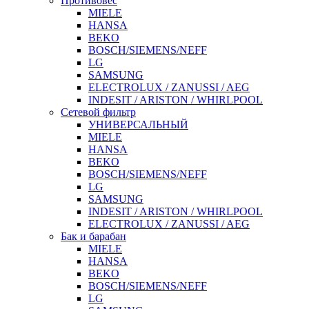
Противовес
MIELE
HANSA
BEKO
BOSCH/SIEMENS/NEFF
LG
SAMSUNG
ELECTROLUX / ZANUSSI / AEG
INDESIT / ARISTON / WHIRLPOOL
Сетевой фильтр
УНИВЕРСАЛЬНЫЙ
MIELE
HANSA
BEKO
BOSCH/SIEMENS/NEFF
LG
SAMSUNG
INDESIT / ARISTON / WHIRLPOOL
ELECTROLUX / ZANUSSI / AEG
Бак и барабан
MIELE
HANSA
BEKO
BOSCH/SIEMENS/NEFF
LG