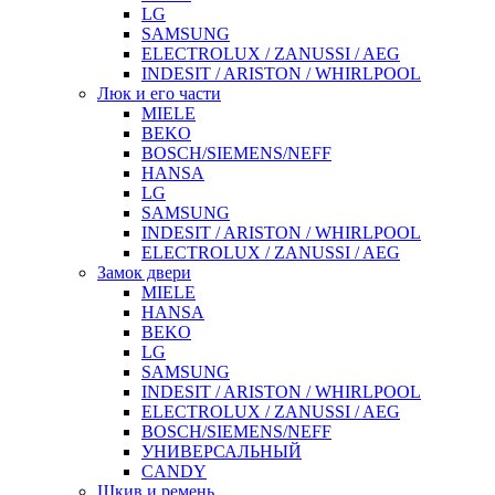
LG
SAMSUNG
ELECTROLUX / ZANUSSI / AEG
INDESIT / ARISTON / WHIRLPOOL
Люк и его части
MIELE
BEKO
BOSCH/SIEMENS/NEFF
HANSA
LG
SAMSUNG
INDESIT / ARISTON / WHIRLPOOL
ELECTROLUX / ZANUSSI / AEG
Замок двери
MIELE
HANSA
BEKO
LG
SAMSUNG
INDESIT / ARISTON / WHIRLPOOL
ELECTROLUX / ZANUSSI / AEG
BOSCH/SIEMENS/NEFF
УНИВЕРСАЛЬНЫЙ
CANDY
Шкив и ремень