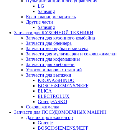
Пульт дистанционного управления
LG
Samsung
Кран,клапан,испаритель
Другие части
Samsung
Запчасти для КУХОННОЙ ТЕХНИКИ
Запчасти для кухонного комбайна
Запчасти для блендера
Запчасти мясорубки и миксера
Запчасти для мультиварки и соковыжималки
Запчасти для кофемашины
Запчасти для хлебопечи
Утюгов и паровых станций
Запчасти для вытяжки
KRONA/SHINDO
BOSCH/SIEMENS/NEFF
ELICA
ELECTROLUX
Gorenje/ASKO
Соковыжималка
Запчасти для ПОСУДОМОЕЧНЫХ МАШИН
Датчик протока/сенсор
Gorenje
BOSCH/SIEMENS/NEFF