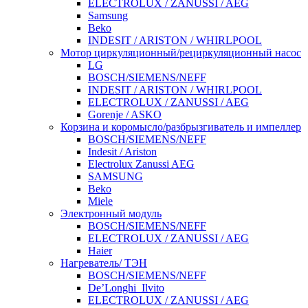
ELECTROLUX / ZANUSSI / AEG
Samsung
Beko
INDESIT / ARISTON / WHIRLPOOL
Мотор циркуляционный/рециркуляционный насос
LG
BOSCH/SIEMENS/NEFF
INDESIT / ARISTON / WHIRLPOOL
ELECTROLUX / ZANUSSI / AEG
Gorenje / ASKO
Корзина и коромысло/разбрызгиватель и импеллер
BOSCH/SIEMENS/NEFF
Indesit / Ariston
Electrolux Zanussi AEG
SAMSUNG
Beko
Miele
Электронный модуль
BOSCH/SIEMENS/NEFF
ELECTROLUX / ZANUSSI / AEG
Haier
Нагреватель/ ТЭН
BOSCH/SIEMENS/NEFF
De’Longhi_Ilvito
ELECTROLUX / ZANUSSI / AEG