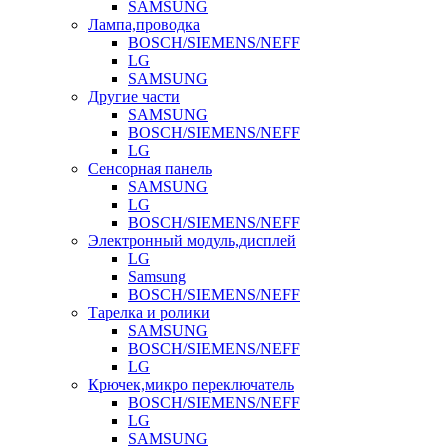
SAMSUNG
Лампа,проводка
BOSCH/SIEMENS/NEFF
LG
SAMSUNG
Другие части
SAMSUNG
BOSCH/SIEMENS/NEFF
LG
Сенсорная панель
SAMSUNG
LG
BOSCH/SIEMENS/NEFF
Электронный модуль,дисплей
LG
Samsung
BOSCH/SIEMENS/NEFF
Тарелка и ролики
SAMSUNG
BOSCH/SIEMENS/NEFF
LG
Крючек,микро переключатель
BOSCH/SIEMENS/NEFF
LG
SAMSUNG