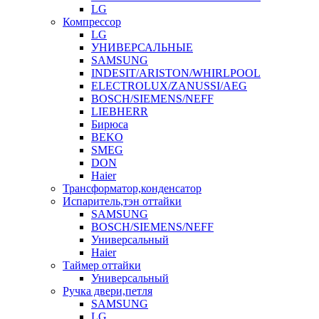
LG
Компрессор
LG
УНИВЕРСАЛЬНЫЕ
SAMSUNG
INDESIT/ARISTON/WHIRLPOOL
ELECTROLUX/ZANUSSI/AEG
BOSCH/SIEMENS/NEFF
LIEBHERR
Бирюса
BEKO
SMEG
DON
Haier
Трансформатор,конденсатор
Испаритель,тэн оттайки
SAMSUNG
BOSCH/SIEMENS/NEFF
Универсальный
Haier
Таймер оттайки
Универсальный
Ручка двери,петля
SAMSUNG
LG