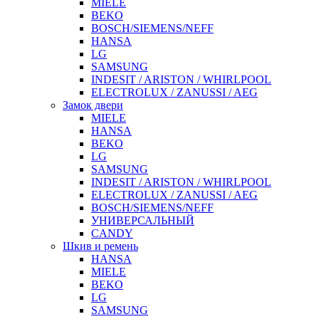
MIELE
BEKO
BOSCH/SIEMENS/NEFF
HANSA
LG
SAMSUNG
INDESIT / ARISTON / WHIRLPOOL
ELECTROLUX / ZANUSSI / AEG
Замок двери
MIELE
HANSA
BEKO
LG
SAMSUNG
INDESIT / ARISTON / WHIRLPOOL
ELECTROLUX / ZANUSSI / AEG
BOSCH/SIEMENS/NEFF
УНИВЕРСАЛЬНЫЙ
CANDY
Шкив и ремень
HANSA
MIELE
BEKO
LG
SAMSUNG