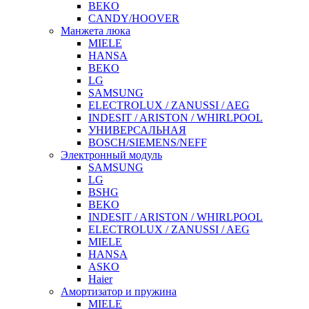
BEKO
CANDY/HOOVER
Манжета люка
MIELE
HANSA
BEKO
LG
SAMSUNG
ELECTROLUX / ZANUSSI / AEG
INDESIT / ARISTON / WHIRLPOOL
УНИВЕРСАЛЬНАЯ
BOSCH/SIEMENS/NEFF
Электронный модуль
SAMSUNG
LG
BSHG
BEKO
INDESIT / ARISTON / WHIRLPOOL
ELECTROLUX / ZANUSSI / AEG
MIELE
HANSA
ASKO
Haier
Амортизатор и пружина
MIELE