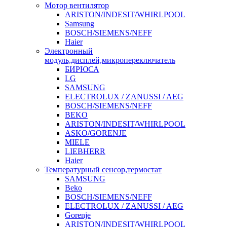
Мотор вентилятор
ARISTON/INDESIT/WHIRLPOOL
Samsung
BOSCH/SIEMENS/NEFF
Haier
Электронный
модуль,дисплей,микропереключатель
БИРЮСА
LG
SAMSUNG
ELECTROLUX / ZANUSSI / AEG
BOSCH/SIEMENS/NEFF
BEKO
ARISTON/INDESIT/WHIRLPOOL
ASKO/GORENJE
MIELE
LIEBHERR
Haier
Температурный сенсор,термостат
SAMSUNG
Beko
BOSCH/SIEMENS/NEFF
ELECTROLUX / ZANUSSI / AEG
Gorenje
ARISTON/INDESIT/WHIRLPOOL