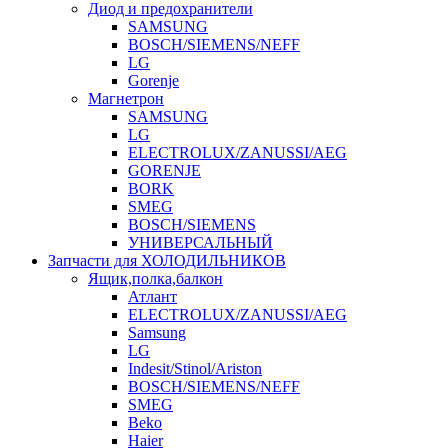
Диод и предохранители
SAMSUNG
BOSCH/SIEMENS/NEFF
LG
Gorenje
Магнетрон
SAMSUNG
LG
ELECTROLUX/ZANUSSI/AEG
GORENJE
BORK
SMEG
BOSCH/SIEMENS
УНИВЕРСАЛЬНЫЙ
Запчасти для ХОЛОДИЛЬНИКОВ
Ящик,полка,балкон
Атлант
ELECTROLUX/ZANUSSI/AEG
Samsung
LG
Indesit/Stinol/Ariston
BOSCH/SIEMENS/NEFF
SMEG
Beko
Haier