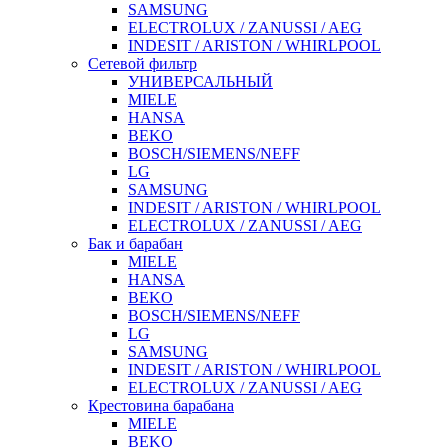
SAMSUNG
ELECTROLUX / ZANUSSI / AEG
INDESIT / ARISTON / WHIRLPOOL
Сетевой фильтр
УНИВЕРСАЛЬНЫЙ
MIELE
HANSA
BEKO
BOSCH/SIEMENS/NEFF
LG
SAMSUNG
INDESIT / ARISTON / WHIRLPOOL
ELECTROLUX / ZANUSSI / AEG
Бак и барабан
MIELE
HANSA
BEKO
BOSCH/SIEMENS/NEFF
LG
SAMSUNG
INDESIT / ARISTON / WHIRLPOOL
ELECTROLUX / ZANUSSI / AEG
Крестовина барабана
MIELE
BEKO