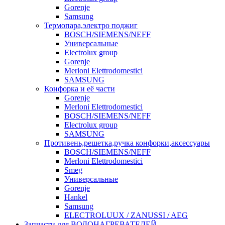
Gorenje
Samsung
Термопара,электро поджиг
BOSCH/SIEMENS/NEFF
Универсальные
Electrolux group
Gorenje
Merloni Elettrodomestici
SAMSUNG
Конфорка и её части
Gorenje
Merloni Elettrodomestici
BOSCH/SIEMENS/NEFF
Electrolux group
SAMSUNG
Противень,решетка,ручка конфорки,аксессуары
BOSCH/SIEMENS/NEFF
Merloni Elettrodomestici
Smeg
Универсальные
Gorenje
Hankel
Samsung
ELECTROLUUX / ZANUSSI / AEG
Запчасти для ВОДОНАГРЕВАТЕЛЕЙ