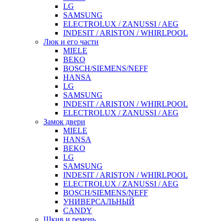
LG
SAMSUNG
ELECTROLUX / ZANUSSI / AEG
INDESIT / ARISTON / WHIRLPOOL
Люк и его части
MIELE
BEKO
BOSCH/SIEMENS/NEFF
HANSA
LG
SAMSUNG
INDESIT / ARISTON / WHIRLPOOL
ELECTROLUX / ZANUSSI / AEG
Замок двери
MIELE
HANSA
BEKO
LG
SAMSUNG
INDESIT / ARISTON / WHIRLPOOL
ELECTROLUX / ZANUSSI / AEG
BOSCH/SIEMENS/NEFF
УНИВЕРСАЛЬНЫЙ
CANDY
Шкив и ремень