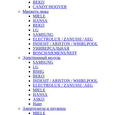
BEKO
CANDY/HOOVER
Манжета люка
MIELE
HANSA
BEKO
LG
SAMSUNG
ELECTROLUX / ZANUSSI / AEG
INDESIT / ARISTON / WHIRLPOOL
УНИВЕРСАЛЬНАЯ
BOSCH/SIEMENS/NEFF
Электронный модуль
SAMSUNG
LG
BSHG
BEKO
INDESIT / ARISTON / WHIRLPOOL
ELECTROLUX / ZANUSSI / AEG
MIELE
HANSA
ASKO
Haier
Амортизатор и пружина
MIELE