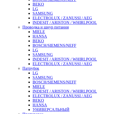
BEKO
LG
SAMSUNG
ELECTROLUX / ZANUSSI / AEG
INDESIT / ARISTON / WHIRLPOOL
Проводка и шнур питания
MIELE
HANSA
BEKO
BOSCH/SIEMENS/NEFF
LG
SAMSUNG
INDESIT / ARISTON / WHIRLPOOL
ELECTROLUX / ZANUSSI / AEG
Патрубок
LG
SAMSUNG
BOSCH/SIEMENS/NEFF
MIELE
INDESIT / ARISTON / WHIRLPOOL
ELECTROLUX / ZANUSSI / AEG
BEKO
HANSA
УНИВЕРСАЛЬНЫЙ