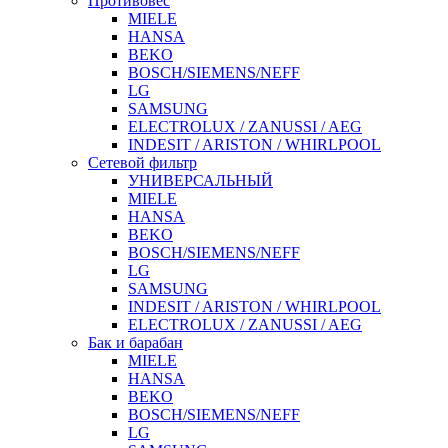
Противовес
MIELE
HANSA
BEKO
BOSCH/SIEMENS/NEFF
LG
SAMSUNG
ELECTROLUX / ZANUSSI / AEG
INDESIT / ARISTON / WHIRLPOOL
Сетевой фильтр
УНИВЕРСАЛЬНЫЙ
MIELE
HANSA
BEKO
BOSCH/SIEMENS/NEFF
LG
SAMSUNG
INDESIT / ARISTON / WHIRLPOOL
ELECTROLUX / ZANUSSI / AEG
Бак и барабан
MIELE
HANSA
BEKO
BOSCH/SIEMENS/NEFF
LG