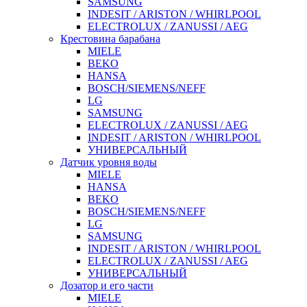
SAMSUNG
INDESIT / ARISTON / WHIRLPOOL
ELECTROLUX / ZANUSSI / AEG
Крестовина барабана
MIELE
BEKO
HANSA
BOSCH/SIEMENS/NEFF
LG
SAMSUNG
ELECTROLUX / ZANUSSI / AEG
INDESIT / ARISTON / WHIRLPOOL
УНИВЕРСАЛЬНЫЙ
Датчик уровня воды
MIELE
HANSA
BEKO
BOSCH/SIEMENS/NEFF
LG
SAMSUNG
INDESIT / ARISTON / WHIRLPOOL
ELECTROLUX / ZANUSSI / AEG
УНИВЕРСАЛЬНЫЙ
Дозатор и его части
MIELE