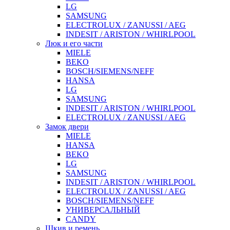
LG
SAMSUNG
ELECTROLUX / ZANUSSI / AEG
INDESIT / ARISTON / WHIRLPOOL
Люк и его части
MIELE
BEKO
BOSCH/SIEMENS/NEFF
HANSA
LG
SAMSUNG
INDESIT / ARISTON / WHIRLPOOL
ELECTROLUX / ZANUSSI / AEG
Замок двери
MIELE
HANSA
BEKO
LG
SAMSUNG
INDESIT / ARISTON / WHIRLPOOL
ELECTROLUX / ZANUSSI / AEG
BOSCH/SIEMENS/NEFF
УНИВЕРСАЛЬНЫЙ
CANDY
Шкив и ремень