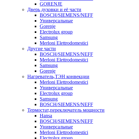
GORENJE
Дверь духовки и её части
BOSCH/SIEMENS/NEFF
Универсальные
Gorenje
Electrolux group
Samsung
Merloni Elettrodomestici
Другие части
BOSCH/SIEMENS/NEFF
Merloni Elettrodomestici
Samsung
Gorenje
Нагреватель,ТЭН конвекции
Merloni Elettrodomestici
Универсальные
Electrolux group
Samsung
BOSCH/SIEMENS/NEFF
Термостат,переключатель мощности
Hansa
BOSCH/SIEMENS/NEFF
Универсальные
Merloni Elettrodomestici
Electrolux group