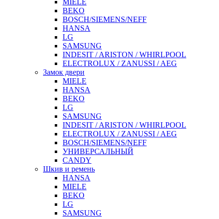
MIELE
BEKO
BOSCH/SIEMENS/NEFF
HANSA
LG
SAMSUNG
INDESIT / ARISTON / WHIRLPOOL
ELECTROLUX / ZANUSSI / AEG
Замок двери
MIELE
HANSA
BEKO
LG
SAMSUNG
INDESIT / ARISTON / WHIRLPOOL
ELECTROLUX / ZANUSSI / AEG
BOSCH/SIEMENS/NEFF
УНИВЕРСАЛЬНЫЙ
CANDY
Шкив и ремень
HANSA
MIELE
BEKO
LG
SAMSUNG