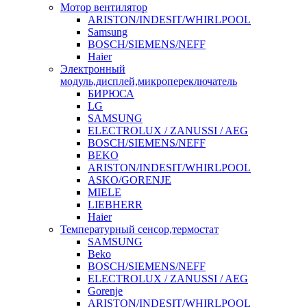
Мотор вентилятор
ARISTON/INDESIT/WHIRLPOOL
Samsung
BOSCH/SIEMENS/NEFF
Haier
Электронный
модуль,дисплей,микропереключатель
БИРЮСА
LG
SAMSUNG
ELECTROLUX / ZANUSSI / AEG
BOSCH/SIEMENS/NEFF
BEKO
ARISTON/INDESIT/WHIRLPOOL
ASKO/GORENJE
MIELE
LIEBHERR
Haier
Температурный сенсор,термостат
SAMSUNG
Beko
BOSCH/SIEMENS/NEFF
ELECTROLUX / ZANUSSI / AEG
Gorenje
ARISTON/INDESIT/WHIRLPOOL