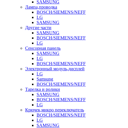
SAMSUNG
Лампа,проводка
BOSCH/SIEMENS/NEFF
LG
SAMSUNG
Другие части
SAMSUNG
BOSCH/SIEMENS/NEFF
LG
Сенсорная панель
SAMSUNG
LG
BOSCH/SIEMENS/NEFF
Электронный модуль,дисплей
LG
Samsung
BOSCH/SIEMENS/NEFF
Тарелка и ролики
SAMSUNG
BOSCH/SIEMENS/NEFF
LG
Крючек,микро переключатель
BOSCH/SIEMENS/NEFF
LG
SAMSUNG