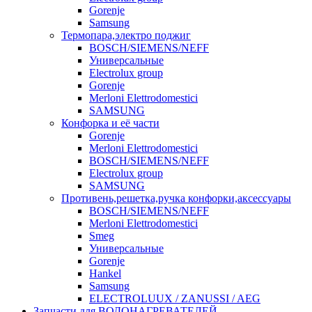
Gorenje
Samsung
Термопара,электро поджиг
BOSCH/SIEMENS/NEFF
Универсальные
Electrolux group
Gorenje
Merloni Elettrodomestici
SAMSUNG
Конфорка и её части
Gorenje
Merloni Elettrodomestici
BOSCH/SIEMENS/NEFF
Electrolux group
SAMSUNG
Противень,решетка,ручка конфорки,аксессуары
BOSCH/SIEMENS/NEFF
Merloni Elettrodomestici
Smeg
Универсальные
Gorenje
Hankel
Samsung
ELECTROLUUX / ZANUSSI / AEG
Запчасти для ВОДОНАГРЕВАТЕЛЕЙ