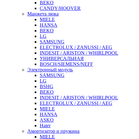
BEKO
CANDY/HOOVER
Манжета люка
MIELE
HANSA
BEKO
LG
SAMSUNG
ELECTROLUX / ZANUSSI / AEG
INDESIT / ARISTON / WHIRLPOOL
УНИВЕРСАЛЬНАЯ
BOSCH/SIEMENS/NEFF
Электронный модуль
SAMSUNG
LG
BSHG
BEKO
INDESIT / ARISTON / WHIRLPOOL
ELECTROLUX / ZANUSSI / AEG
MIELE
HANSA
ASKO
Haier
Амортизатор и пружина
MIELE