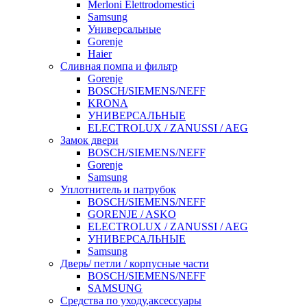
Merloni Elettrodomestici
Samsung
Универсальные
Gorenje
Haier
Сливная помпа и фильтр
Gorenje
BOSCH/SIEMENS/NEFF
KRONA
УНИВЕРСАЛЬНЫЕ
ELECTROLUX / ZANUSSI / AEG
Замок двери
BOSCH/SIEMENS/NEFF
Gorenje
Samsung
Уплотнитель и патрубок
BOSCH/SIEMENS/NEFF
GORENJE / ASKO
ELECTROLUX / ZANUSSI / AEG
УНИВЕРСАЛЬНЫЕ
Samsung
Дверь/ петли / корпусные части
BOSCH/SIEMENS/NEFF
SAMSUNG
Средства по уходу,аксессуары