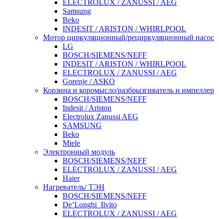
ELECTROLUX / ZANUSSI / AEG
Samsung
Beko
INDESIT / ARISTON / WHIRLPOOL
Мотор циркуляционный/рециркуляционный насос
LG
BOSCH/SIEMENS/NEFF
INDESIT / ARISTON / WHIRLPOOL
ELECTROLUX / ZANUSSI / AEG
Gorenje / ASKO
Корзина и коромысло/разбрызгиватель и импеллер
BOSCH/SIEMENS/NEFF
Indesit / Ariston
Electrolux Zanussi AEG
SAMSUNG
Beko
Miele
Электронный модуль
BOSCH/SIEMENS/NEFF
ELECTROLUX / ZANUSSI / AEG
Haier
Нагреватель/ ТЭН
BOSCH/SIEMENS/NEFF
De’Longhi_Ilvito
ELECTROLUX / ZANUSSI / AEG