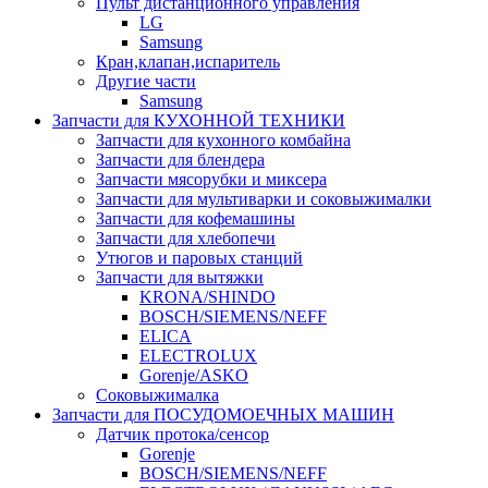
Пульт дистанционного управления
LG
Samsung
Кран,клапан,испаритель
Другие части
Samsung
Запчасти для КУХОННОЙ ТЕХНИКИ
Запчасти для кухонного комбайна
Запчасти для блендера
Запчасти мясорубки и миксера
Запчасти для мультиварки и соковыжималки
Запчасти для кофемашины
Запчасти для хлебопечи
Утюгов и паровых станций
Запчасти для вытяжки
KRONA/SHINDO
BOSCH/SIEMENS/NEFF
ELICA
ELECTROLUX
Gorenje/ASKO
Соковыжималка
Запчасти для ПОСУДОМОЕЧНЫХ МАШИН
Датчик протока/сенсор
Gorenje
BOSCH/SIEMENS/NEFF