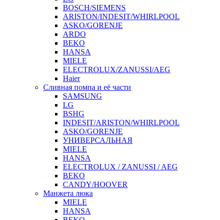
BOSCH/SIEMENS
ARISTON/INDESIT/WHIRLPOOL
ASKO/GORENJE
ARDO
BEKO
HANSA
MIELE
ELECTROLUX/ZANUSSI/AEG
Haier
Сливная помпа и её части
SAMSUNG
LG
BSHG
INDESIT/ARISTON/WHIRLPOOL
ASKO/GORENJE
УНИВЕРСАЛЬНАЯ
MIELE
HANSA
ELECTROLUX / ZANUSSI / AEG
BEKO
CANDY/HOOVER
Манжета люка
MIELE
HANSA
BEKO