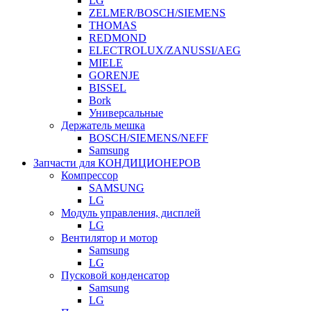
LG
ZELMER/BOSCH/SIEMENS
THOMAS
REDMOND
ELECTROLUX/ZANUSSI/AEG
MIELE
GORENJE
BISSEL
Bork
Универсальные
Держатель мешка
BOSCH/SIEMENS/NEFF
Samsung
Запчасти для КОНДИЦИОНЕРОВ
Компрессор
SAMSUNG
LG
Модуль управления, дисплей
LG
Вентилятор и мотор
Samsung
LG
Пусковой конденсатор
Samsung
LG