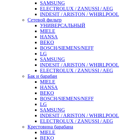
SAMSUNG
ELECTROLUX / ZANUSSI / AEG
INDESIT / ARISTON / WHIRLPOOL
Сетевой фильтр
УНИВЕРСАЛЬНЫЙ
MIELE
HANSA
BEKO
BOSCH/SIEMENS/NEFF
LG
SAMSUNG
INDESIT / ARISTON / WHIRLPOOL
ELECTROLUX / ZANUSSI / AEG
Бак и барабан
MIELE
HANSA
BEKO
BOSCH/SIEMENS/NEFF
LG
SAMSUNG
INDESIT / ARISTON / WHIRLPOOL
ELECTROLUX / ZANUSSI / AEG
Крестовина барабана
MIELE
BEKO