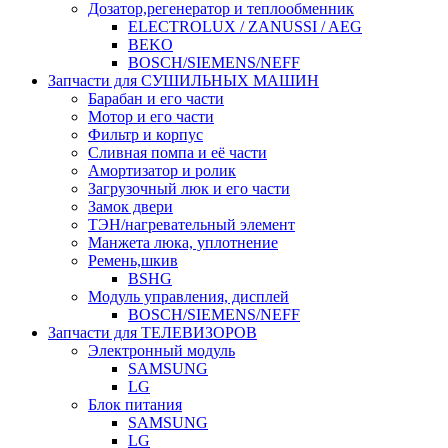
Дозатор,регенератор и теплообменник
ELECTROLUX / ZANUSSI / AEG
BEKO
BOSCH/SIEMENS/NEFF
Запчасти для СУШИЛЬНЫХ МАШИН
Барабан и его части
Мотор и его части
Фильтр и корпус
Сливная помпа и её части
Амортизатор и ролик
Загрузочный люк и его части
Замок двери
ТЭН/нагревательный элемент
Манжета люка, уплотнение
Ремень,шкив
BSHG
Модуль управления, дисплей
BOSCH/SIEMENS/NEFF
Запчасти для ТЕЛЕВИЗОРОВ
Электронный модуль
SAMSUNG
LG
Блок питания
SAMSUNG
LG