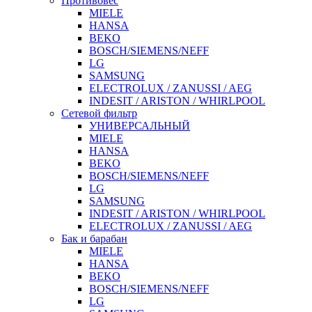
Противовес
MIELE
HANSA
BEKO
BOSCH/SIEMENS/NEFF
LG
SAMSUNG
ELECTROLUX / ZANUSSI / AEG
INDESIT / ARISTON / WHIRLPOOL
Сетевой фильтр
УНИВЕРСАЛЬНЫЙ
MIELE
HANSA
BEKO
BOSCH/SIEMENS/NEFF
LG
SAMSUNG
INDESIT / ARISTON / WHIRLPOOL
ELECTROLUX / ZANUSSI / AEG
Бак и барабан
MIELE
HANSA
BEKO
BOSCH/SIEMENS/NEFF
LG