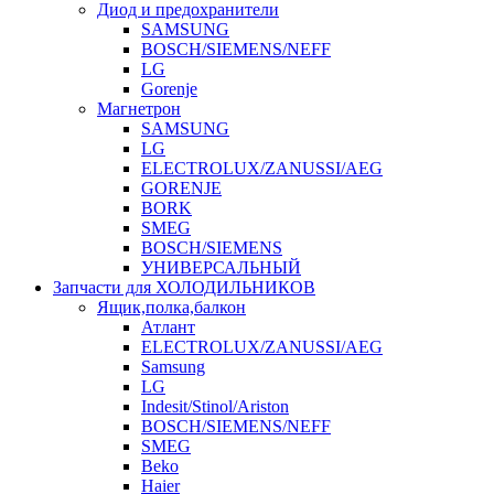
Диод и предохранители
SAMSUNG
BOSCH/SIEMENS/NEFF
LG
Gorenje
Магнетрон
SAMSUNG
LG
ELECTROLUX/ZANUSSI/AEG
GORENJE
BORK
SMEG
BOSCH/SIEMENS
УНИВЕРСАЛЬНЫЙ
Запчасти для ХОЛОДИЛЬНИКОВ
Ящик,полка,балкон
Атлант
ELECTROLUX/ZANUSSI/AEG
Samsung
LG
Indesit/Stinol/Ariston
BOSCH/SIEMENS/NEFF
SMEG
Beko
Haier