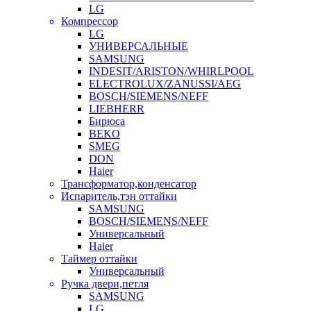
LG
Компрессор
LG
УНИВЕРСАЛЬНЫЕ
SAMSUNG
INDESIT/ARISTON/WHIRLPOOL
ELECTROLUX/ZANUSSI/AEG
BOSCH/SIEMENS/NEFF
LIEBHERR
Бирюса
BEKO
SMEG
DON
Haier
Трансформатор,конденсатор
Испаритель,тэн оттайки
SAMSUNG
BOSCH/SIEMENS/NEFF
Универсальный
Haier
Таймер оттайки
Универсальный
Ручка двери,петля
SAMSUNG
LG