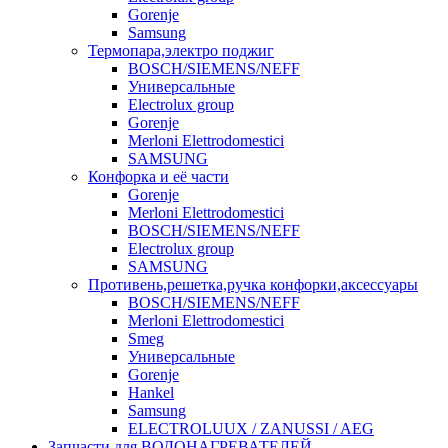
Gorenje
Samsung
Термопара,электро поджиг
BOSCH/SIEMENS/NEFF
Универсальные
Electrolux group
Gorenje
Merloni Elettrodomestici
SAMSUNG
Конфорка и её части
Gorenje
Merloni Elettrodomestici
BOSCH/SIEMENS/NEFF
Electrolux group
SAMSUNG
Противень,решетка,ручка конфорки,аксессуары
BOSCH/SIEMENS/NEFF
Merloni Elettrodomestici
Smeg
Универсальные
Gorenje
Hankel
Samsung
ELECTROLUUX / ZANUSSI / AEG
Запчасти для ВОДОНАГРЕВАТЕЛЕЙ