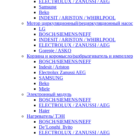
ELECTROLUX / ZANUSSI / AEG
Samsung
Beko
INDESIT / ARISTON / WHIRLPOOL
Мотор циркуляционный/рециркуляционный насос
LG
BOSCH/SIEMENS/NEFF
INDESIT / ARISTON / WHIRLPOOL
ELECTROLUX / ZANUSSI / AEG
Gorenje / ASKO
Корзина и коромысло/разбрызгиватель и импеллер
BOSCH/SIEMENS/NEFF
Indesit / Ariston
Electrolux Zanussi AEG
SAMSUNG
Beko
Miele
Электронный модуль
BOSCH/SIEMENS/NEFF
ELECTROLUX / ZANUSSI / AEG
Haier
Нагреватель/ ТЭН
BOSCH/SIEMENS/NEFF
De’Longhi_Ilvito
ELECTROLUX / ZANUSSI / AEG