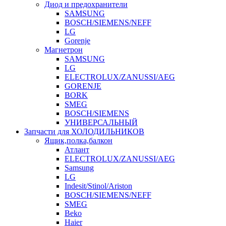
Диод и предохранители
SAMSUNG
BOSCH/SIEMENS/NEFF
LG
Gorenje
Магнетрон
SAMSUNG
LG
ELECTROLUX/ZANUSSI/AEG
GORENJE
BORK
SMEG
BOSCH/SIEMENS
УНИВЕРСАЛЬНЫЙ
Запчасти для ХОЛОДИЛЬНИКОВ
Ящик,полка,балкон
Атлант
ELECTROLUX/ZANUSSI/AEG
Samsung
LG
Indesit/Stinol/Ariston
BOSCH/SIEMENS/NEFF
SMEG
Beko
Haier