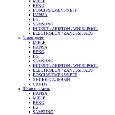
MIELE
BEKO
BOSCH/SIEMENS/NEFF
HANSA
LG
SAMSUNG
INDESIT / ARISTON / WHIRLPOOL
ELECTROLUX / ZANUSSI / AEG
Замок двери
MIELE
HANSA
BEKO
LG
SAMSUNG
INDESIT / ARISTON / WHIRLPOOL
ELECTROLUX / ZANUSSI / AEG
BOSCH/SIEMENS/NEFF
УНИВЕРСАЛЬНЫЙ
CANDY
Шкив и ремень
HANSA
MIELE
BEKO
LG
SAMSUNG