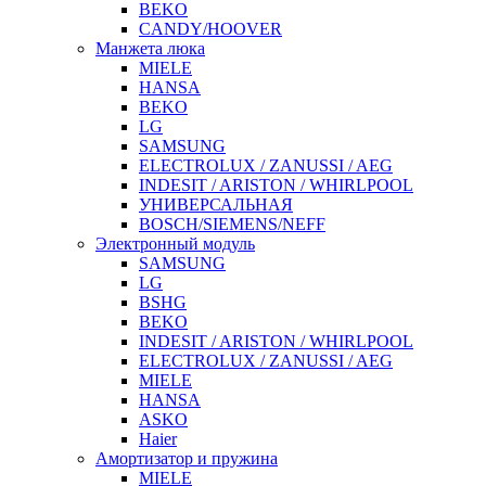
BEKO
CANDY/HOOVER
Манжета люка
MIELE
HANSA
BEKO
LG
SAMSUNG
ELECTROLUX / ZANUSSI / AEG
INDESIT / ARISTON / WHIRLPOOL
УНИВЕРСАЛЬНАЯ
BOSCH/SIEMENS/NEFF
Электронный модуль
SAMSUNG
LG
BSHG
BEKO
INDESIT / ARISTON / WHIRLPOOL
ELECTROLUX / ZANUSSI / AEG
MIELE
HANSA
ASKO
Haier
Амортизатор и пружина
MIELE