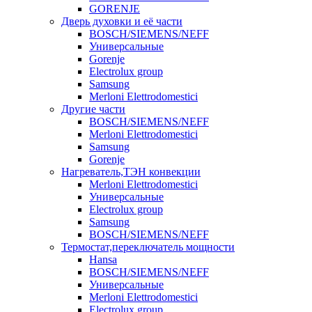
GORENJE
Дверь духовки и её части
BOSCH/SIEMENS/NEFF
Универсальные
Gorenje
Electrolux group
Samsung
Merloni Elettrodomestici
Другие части
BOSCH/SIEMENS/NEFF
Merloni Elettrodomestici
Samsung
Gorenje
Нагреватель,ТЭН конвекции
Merloni Elettrodomestici
Универсальные
Electrolux group
Samsung
BOSCH/SIEMENS/NEFF
Термостат,переключатель мощности
Hansa
BOSCH/SIEMENS/NEFF
Универсальные
Merloni Elettrodomestici
Electrolux group