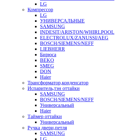
LG
Компрессор
LG
УНИВЕРСАЛЬНЫЕ
SAMSUNG
INDESIT/ARISTON/WHIRLPOOL
ELECTROLUX/ZANUSSI/AEG
BOSCH/SIEMENS/NEFF
LIEBHERR
Бирюса
BEKO
SMEG
DON
Haier
Трансформатор,конденсатор
Испаритель,тэн оттайки
SAMSUNG
BOSCH/SIEMENS/NEFF
Универсальный
Haier
Таймер оттайки
Универсальный
Ручка двери,петля
SAMSUNG
LG