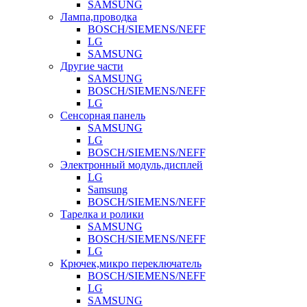
SAMSUNG
Лампа,проводка
BOSCH/SIEMENS/NEFF
LG
SAMSUNG
Другие части
SAMSUNG
BOSCH/SIEMENS/NEFF
LG
Сенсорная панель
SAMSUNG
LG
BOSCH/SIEMENS/NEFF
Электронный модуль,дисплей
LG
Samsung
BOSCH/SIEMENS/NEFF
Тарелка и ролики
SAMSUNG
BOSCH/SIEMENS/NEFF
LG
Крючек,микро переключатель
BOSCH/SIEMENS/NEFF
LG
SAMSUNG