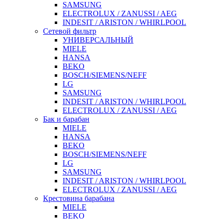
SAMSUNG
ELECTROLUX / ZANUSSI / AEG
INDESIT / ARISTON / WHIRLPOOL
Сетевой фильтр
УНИВЕРСАЛЬНЫЙ
MIELE
HANSA
BEKO
BOSCH/SIEMENS/NEFF
LG
SAMSUNG
INDESIT / ARISTON / WHIRLPOOL
ELECTROLUX / ZANUSSI / AEG
Бак и барабан
MIELE
HANSA
BEKO
BOSCH/SIEMENS/NEFF
LG
SAMSUNG
INDESIT / ARISTON / WHIRLPOOL
ELECTROLUX / ZANUSSI / AEG
Крестовина барабана
MIELE
BEKO