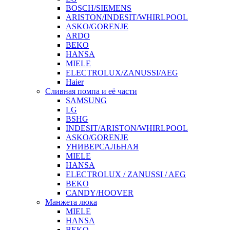
BOSCH/SIEMENS
ARISTON/INDESIT/WHIRLPOOL
ASKO/GORENJE
ARDO
BEKO
HANSA
MIELE
ELECTROLUX/ZANUSSI/AEG
Haier
Сливная помпа и её части
SAMSUNG
LG
BSHG
INDESIT/ARISTON/WHIRLPOOL
ASKO/GORENJE
УНИВЕРСАЛЬНАЯ
MIELE
HANSA
ELECTROLUX / ZANUSSI / AEG
BEKO
CANDY/HOOVER
Манжета люка
MIELE
HANSA
BEKO