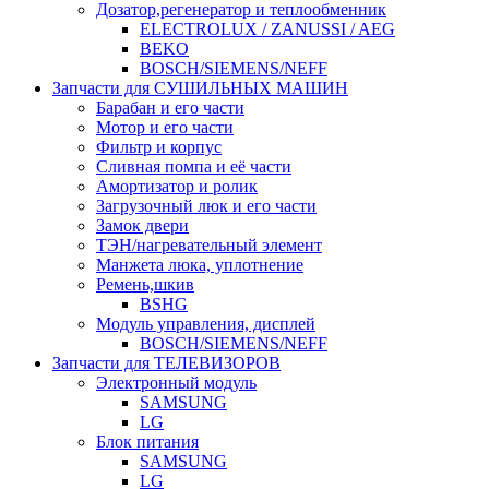
Дозатор,регенератор и теплообменник
ELECTROLUX / ZANUSSI / AEG
BEKO
BOSCH/SIEMENS/NEFF
Запчасти для СУШИЛЬНЫХ МАШИН
Барабан и его части
Мотор и его части
Фильтр и корпус
Сливная помпа и её части
Амортизатор и ролик
Загрузочный люк и его части
Замок двери
ТЭН/нагревательный элемент
Манжета люка, уплотнение
Ремень,шкив
BSHG
Модуль управления, дисплей
BOSCH/SIEMENS/NEFF
Запчасти для ТЕЛЕВИЗОРОВ
Электронный модуль
SAMSUNG
LG
Блок питания
SAMSUNG
LG