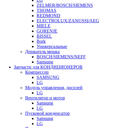
LG
ZELMER/BOSCH/SIEMENS
THOMAS
REDMOND
ELECTROLUX/ZANUSSI/AEG
MIELE
GORENJE
BISSEL
Bork
Универсальные
Держатель мешка
BOSCH/SIEMENS/NEFF
Samsung
Запчасти для КОНДИЦИОНЕРОВ
Компрессор
SAMSUNG
LG
Модуль управления, дисплей
LG
Вентилятор и мотор
Samsung
LG
Пусковой конденсатор
Samsung
LG