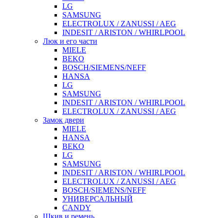
LG
SAMSUNG
ELECTROLUX / ZANUSSI / AEG
INDESIT / ARISTON / WHIRLPOOL
Люк и его части
MIELE
BEKO
BOSCH/SIEMENS/NEFF
HANSA
LG
SAMSUNG
INDESIT / ARISTON / WHIRLPOOL
ELECTROLUX / ZANUSSI / AEG
Замок двери
MIELE
HANSA
BEKO
LG
SAMSUNG
INDESIT / ARISTON / WHIRLPOOL
ELECTROLUX / ZANUSSI / AEG
BOSCH/SIEMENS/NEFF
УНИВЕРСАЛЬНЫЙ
CANDY
Шкив и ремень