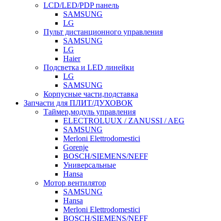
LCD/LED/PDP панель
SAMSUNG
LG
Пульт дистанционного управления
SAMSUNG
LG
Haier
Подсветка и LED линейки
LG
SAMSUNG
Корпусные части,подставка
Запчасти для ПЛИТ/ДУХОВОК
Таймер,модуль управления
ELECTROLUUX / ZANUSSI / AEG
SAMSUNG
Merloni Elettrodomestici
Gorenje
BOSCH/SIEMENS/NEFF
Универсальные
Hansa
Мотор вентилятор
SAMSUNG
Hansa
Merloni Elettrodomestici
BOSCH/SIEMENS/NEFF