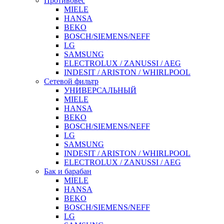
Противовес
MIELE
HANSA
BEKO
BOSCH/SIEMENS/NEFF
LG
SAMSUNG
ELECTROLUX / ZANUSSI / AEG
INDESIT / ARISTON / WHIRLPOOL
Сетевой фильтр
УНИВЕРСАЛЬНЫЙ
MIELE
HANSA
BEKO
BOSCH/SIEMENS/NEFF
LG
SAMSUNG
INDESIT / ARISTON / WHIRLPOOL
ELECTROLUX / ZANUSSI / AEG
Бак и барабан
MIELE
HANSA
BEKO
BOSCH/SIEMENS/NEFF
LG