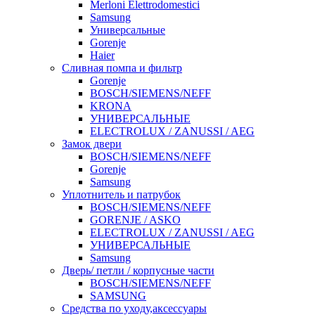
Merloni Elettrodomestici
Samsung
Универсальные
Gorenje
Haier
Сливная помпа и фильтр
Gorenje
BOSCH/SIEMENS/NEFF
KRONA
УНИВЕРСАЛЬНЫЕ
ELECTROLUX / ZANUSSI / AEG
Замок двери
BOSCH/SIEMENS/NEFF
Gorenje
Samsung
Уплотнитель и патрубок
BOSCH/SIEMENS/NEFF
GORENJE / ASKO
ELECTROLUX / ZANUSSI / AEG
УНИВЕРСАЛЬНЫЕ
Samsung
Дверь/ петли / корпусные части
BOSCH/SIEMENS/NEFF
SAMSUNG
Средства по уходу,аксессуары