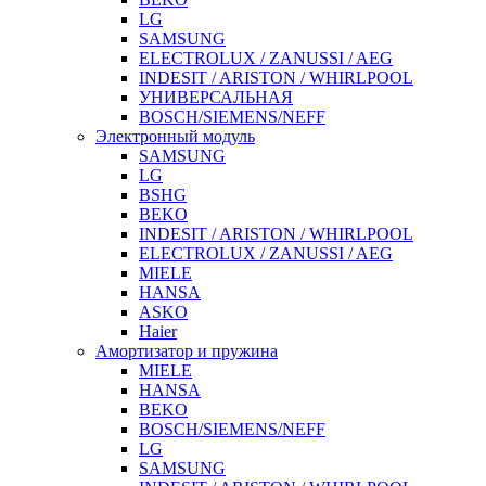
LG
SAMSUNG
ELECTROLUX / ZANUSSI / AEG
INDESIT / ARISTON / WHIRLPOOL
УНИВЕРСАЛЬНАЯ
BOSCH/SIEMENS/NEFF
Электронный модуль
SAMSUNG
LG
BSHG
BEKO
INDESIT / ARISTON / WHIRLPOOL
ELECTROLUX / ZANUSSI / AEG
MIELE
HANSA
ASKO
Haier
Амортизатор и пружина
MIELE
HANSA
BEKO
BOSCH/SIEMENS/NEFF
LG
SAMSUNG