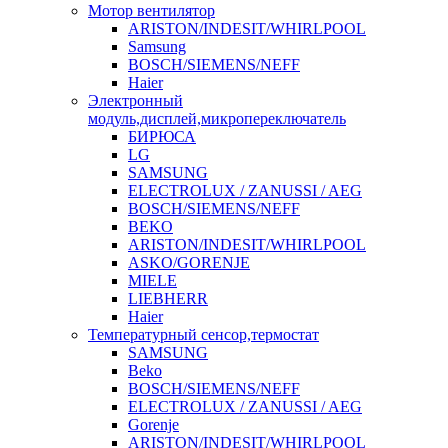
Мотор вентилятор
ARISTON/INDESIT/WHIRLPOOL
Samsung
BOSCH/SIEMENS/NEFF
Haier
Электронный
модуль,дисплей,микропереключатель
БИРЮСА
LG
SAMSUNG
ELECTROLUX / ZANUSSI / AEG
BOSCH/SIEMENS/NEFF
BEKO
ARISTON/INDESIT/WHIRLPOOL
ASKO/GORENJE
MIELE
LIEBHERR
Haier
Температурный сенсор,термостат
SAMSUNG
Beko
BOSCH/SIEMENS/NEFF
ELECTROLUX / ZANUSSI / AEG
Gorenje
ARISTON/INDESIT/WHIRLPOOL