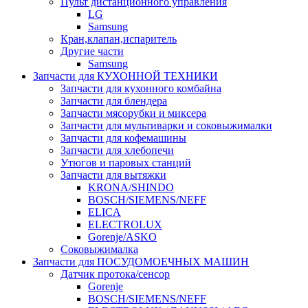
Пульт дистанционного управления
LG
Samsung
Кран,клапан,испаритель
Другие части
Samsung
Запчасти для КУХОННОЙ ТЕХНИКИ
Запчасти для кухонного комбайна
Запчасти для блендера
Запчасти мясорубки и миксера
Запчасти для мультиварки и соковыжималки
Запчасти для кофемашины
Запчасти для хлебопечи
Утюгов и паровых станций
Запчасти для вытяжки
KRONA/SHINDO
BOSCH/SIEMENS/NEFF
ELICA
ELECTROLUX
Gorenje/ASKO
Соковыжималка
Запчасти для ПОСУДОМОЕЧНЫХ МАШИН
Датчик протока/сенсор
Gorenje
BOSCH/SIEMENS/NEFF