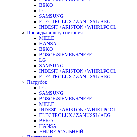
BEKO
LG
SAMSUNG
ELECTROLUX / ZANUSSI / AEG
INDESIT / ARISTON / WHIRLPOOL
Проводка и шнур питания
MIELE
HANSA
BEKO
BOSCH/SIEMENS/NEFF
LG
SAMSUNG
INDESIT / ARISTON / WHIRLPOOL
ELECTROLUX / ZANUSSI / AEG
Патрубок
LG
SAMSUNG
BOSCH/SIEMENS/NEFF
MIELE
INDESIT / ARISTON / WHIRLPOOL
ELECTROLUX / ZANUSSI / AEG
BEKO
HANSA
УНИВЕРСАЛЬНЫЙ